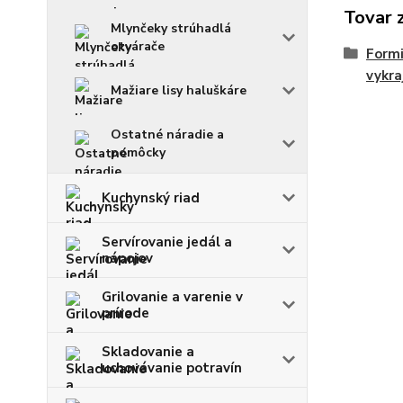
Tovar 
Mlynčeky strúhadlá
otvárače
Formi
vykra
Mažiare lisy haluškáre
Ostatné náradie a
pomôcky
Kuchynský riad
Servírovanie jedál a
nápojov
Grilovanie a varenie v
prírode
Skladovanie a
uchovávanie potravín