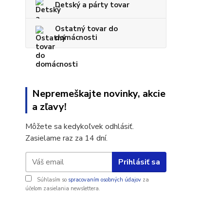
Detský a párty tovar
Ostatný tovar do
domácnosti
Nepremeškajte novinky, akcie
a zľavy!
Môžete sa kedykoľvek odhlásiť.
Zasielame raz za 14 dní.
Prihlásiť sa
Súhlasím so
spracovaním osobných údajov
za
účelom zasielania newslettera.