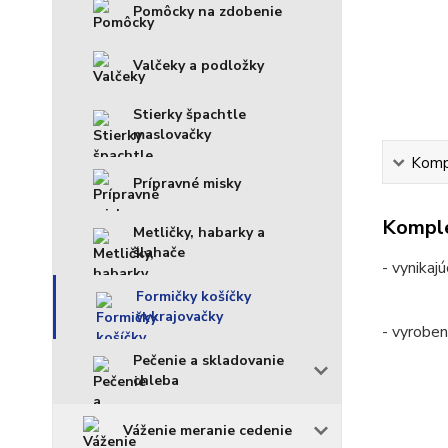
Pomôcky na zdobenie
Valčeky a podložky
Stierky špachtle
maslovačky
Kompl
Prípravné misky
Komple
Metličky, habarky a
šlahače
- vynikaj
Formičky košíčky
vykrajovačky
- vyrobe
Pečenie a skladovanie
chleba
Váženie meranie cedenie