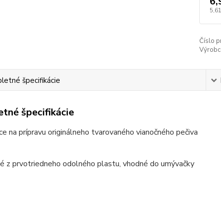
6,
5,61
Číslo p
Výrobc
etné špecifikácie
tné špecifikácie
úce na prípravu originálneho tvarovaného vianočného pečiva
né z prvotriedneho odolného plastu, vhodné do umývačky