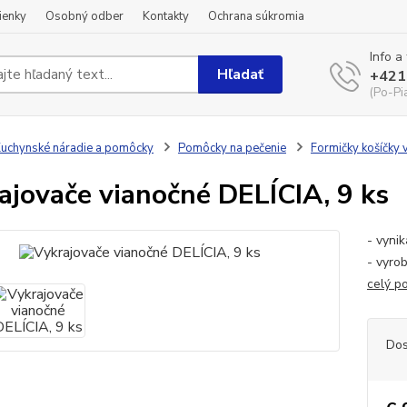
ienky
Osobný odber
Kontakty
Ochrana súkromia
Info a
Hľadať
+421
(Po-Pi
uchynské náradie a pomôcky
Pomôcky na pečenie
Formičky košíčky 
ajovače vianočné DELÍCIA, 9 ks
- vyni
- vyro
celý p
Dos