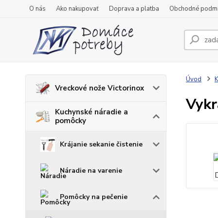
O nás
Ako nakupovať
Doprava a platba
Obchodné podm
Úvod
K
Vreckové nože Victorinox
Vykr
Kuchynské náradie a
pomôcky
Krájanie sekanie čistenie
Náradie na varenie
Pomôcky na pečenie