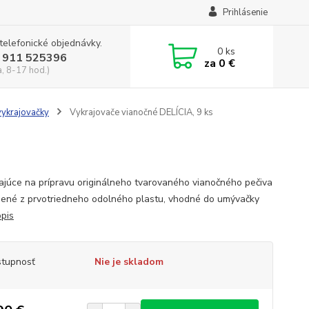
Prihlásenie
 telefonické objednávky.
0
ks
 911 525396
za
0 €
a, 8-17 hod.)
vykrajovačky
Vykrajovače vianočné DELÍCIA, 9 ks
kajúce na prípravu originálneho tvarovaného vianočného pečiva
bené z prvotriedneho odolného plastu, vhodné do umývačky
opis
tupnosť
Nie je skladom