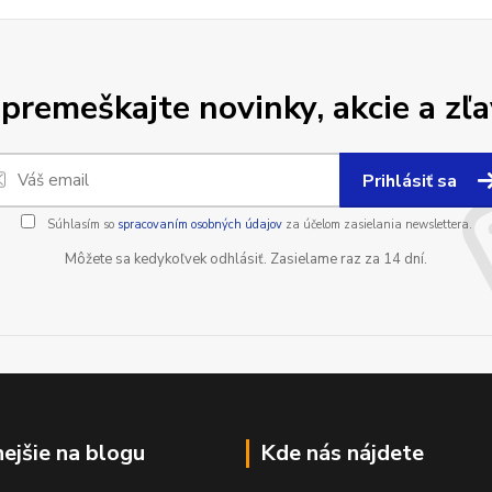
premeškajte novinky, akcie a zľa
Prihlásiť sa
Súhlasím so
spracovaním osobných údajov
za účelom zasielania newslettera.
Môžete sa kedykoľvek odhlásiť. Zasielame raz za 14 dní.
nejšie na blogu
Kde nás nájdete