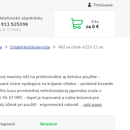
Prihlásenie
 telefonické objednávky.
0
ks
 911 525396
za
0 €
a, 8-17 hod.)
že
Ostatné kuchárske nože
Nôž na chlieb AZZA 22 cm
kový masívny nôž na profesionálne aj domáce použitie -
vané ostrie vynikajúce na krájanie chleba - vyrobené kovaním
ného kusu prvotriednej nehrdzavejúcej japonskej ocele o
ti 55-57 HRC - čepeľ je tvarovaná a ručne brúsená pre
ý účinok pri použití - ergonomická rukoväť ...
celý popis
tupnosť
Skladom