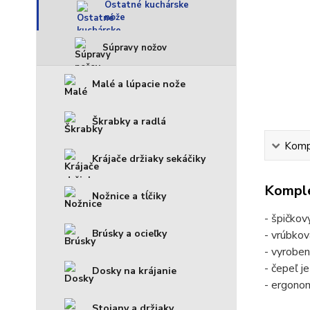
Ostatné kuchárske
nože
Súpravy nožov
Malé a lúpacie nože
Škrabky a radlá
Kompl
Krájače držiaky sekáčiky
Komple
Nožnice a tĺčiky
- špičkov
Brúsky a ocieľky
- vrúbkov
- vyroben
- čepeľ j
Dosky na krájanie
- ergonom
Stojany a držiaky