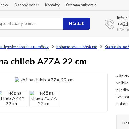
ienky
Osobný odber
Kontakty
Ochrana súkromia
Info a
Hľadať
+421
(Po-Pi
uchynské náradie a pomôcky
Krájanie sekanie čistenie
Kuchárske no
na chlieb AZZA 22 cm
- špič
vrúbko
z jedi
tvrdos
dokonal
Dos