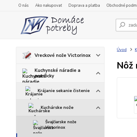
O nás
Ako nakupovať
Doprava a platba
Obchodné podm
Úvod
K
Vreckové nože Victorinox
Nôž 
Kuchynské náradie a
pomôcky
Krájanie sekanie čistenie
Kuchárske nože
Švajčiarske nože
Victorinox