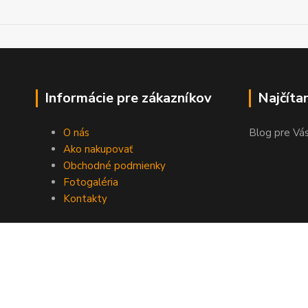
Informácie pre zákazníkov
Najčíta
O nás
Blog pre Vás
Ako nakupovať
Obchodné podmienky
Fotogaléria
Kontakty