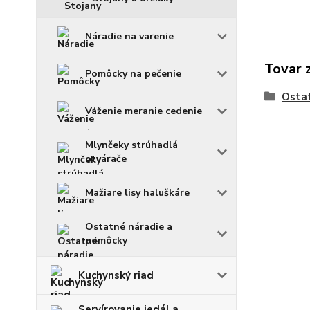
Náradie na varenie
Tovar 
Pomôcky na pečenie
Ostat
Váženie meranie cedenie
Mlynčeky strúhadlá
otvárače
Mažiare lisy haluškáre
Ostatné náradie a
pomôcky
Kuchynský riad
Servírovanie jedál a