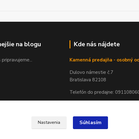
nejšie na blogu
Kde nás nájdete
 pripravujeme...
Kamenná predajňa - osobný o
Dulovo námestie č.7
Bratislava 82108
Telefón do predajne: 09110806
Súhlasím
Nastavenia