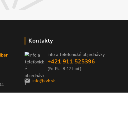
Kontakty
Info a telefonické objednávky
dber
+421 911 525396
(Po-Pia, 8-17 hod.)
info@kvk.sk
04