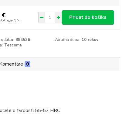
 €
Pridať do košíka
76 €
bez DPH
roduktu:
884536
Záručná doba:
10 rokov
a:
Tescoma
Komentáre
0
j ocele o tvrdosti 55-57 HRC