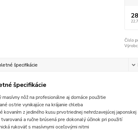
28
22,
Číslo p
Výrobc
etné špecifikácie
tné špecifikácie
ý masívny nôž na profesionálne aj domáce použitie
ané ostrie vynikajúce na krájanie chleba
é kovaním z jediného kusu prvotriednej nehrdzavejúcej japonske
e tvarovaná a ručne brúsená pre dokonalý účinok pri použití
ická rukoväť s masívnymi oceľovými nitmi