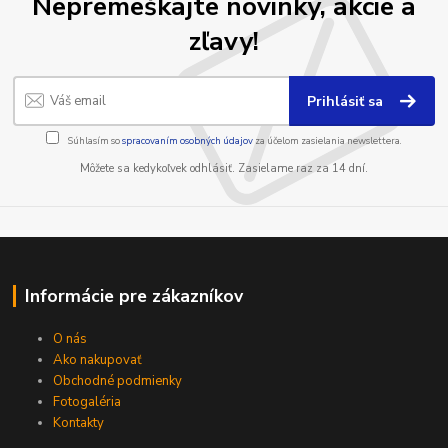
Nepremeškajte novinky, akcie a
zľavy!
Prihlásiť sa
Súhlasím so
spracovaním osobných údajov
za účelom zasielania newslettera.
Môžete sa kedykoľvek odhlásiť. Zasielame raz za 14 dní.
Informácie pre zákazníkov
O nás
Ako nakupovať
Obchodné podmienky
Fotogaléria
Kontakty