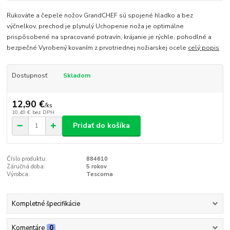
Rukoväte a čepele nožov GrandCHEF sú spojené hladko a bez
výčnelkov, prechod je plynulý Uchopenie noža je optimálne
prispôsobené na spracované potravín, krájanie je rýchle, pohodlné a
bezpečné Vyrobený kovaním z prvotriednej nožiarskej ocele
celý popis
Dostupnosť
Skladom
12,90 €
/
ks
10,49 €
bez DPH
Pridať do košíka
Číslo produktu:
884610
Záručná doba:
5 rokov
Výrobca:
Tescoma
Kompletné špecifikácie
Komentáre
0