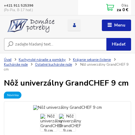
0
ks
+421 911 525396
za
0 €
(Po-Pia, 8-17 hod.)
Menu
Hľadať
Úvod
Kuchynské náradie a pomôcky
Krájanie sekanie čistenie
Kuchárske nože
Ostatné kuchárske nože
Nôž univerzálny GrandCHEF 9
cm
Nôž univerzálny GrandCHEF 9 cm
Novinka