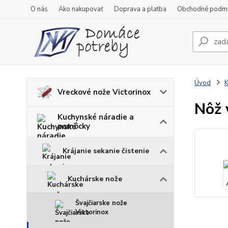
O nás
Ako nakupovať
Doprava a platba
Obchodné podm
Úvod
K
Vreckové nože Victorinox
Nôž 
Kuchynské náradie a
pomôcky
Krájanie sekanie čistenie
Kuchárske nože
Švajčiarske nože
Victorinox