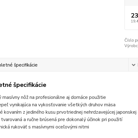
23
19,
Číslo p
Výrobc
etné špecifikácie
tné špecifikácie
ý masívny nôž na profesionálne aj domáce použitie
epeľ vynikajúca na vykosťovanie všetkých druhov mäsa
é kovaním z jediného kusu prvotriednej nehrdzavejúcej japonske
e tvarovaná a ručne brúsená pre dokonalý účinok pri použití
ická rukoväť s masívnymi oceľovými nitmi