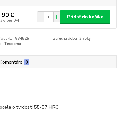
,90 €
Pridať do košíka
43 €
bez DPH
roduktu:
884525
Záručná doba:
3 roky
a:
Tescoma
Komentáre
0
j ocele o tvrdosti 55-57 HRC