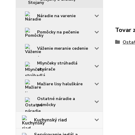
Náradie na varenie
Tovar 
Pomôcky na pečenie
Ostat
Váženie meranie cedenie
Mlynčeky strúhadlá
otvárače
Mažiare lisy haluškáre
Ostatné náradie a
pomôcky
Kuchynský riad
Servírovanie jedál a