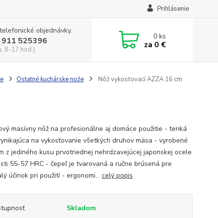
Prihlásenie
 telefonické objednávky.
0
ks
 911 525396
za
0 €
a, 8-17 hod.)
že
Ostatné kuchárske nože
Nôž vykosťovací AZZA 16 cm
kový masívny nôž na profesionálne aj domáce použitie - tenká
vynikajúca na vykosťovanie všetkých druhov mäsa - vyrobené
m z jediného kusu prvotriednej nehrdzavejúcej japonskej ocele
osti 55-57 HRC - čepeľ je tvarovaná a ručne brúsená pre
ý účinok pri použití - ergonomi...
celý popis
tupnosť
Skladom