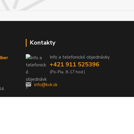
Kontakty
Info a telefonické objednávky
dber
+421 911 525396
(Po-Pia, 8-17 hod.)
info@kvk.sk
04