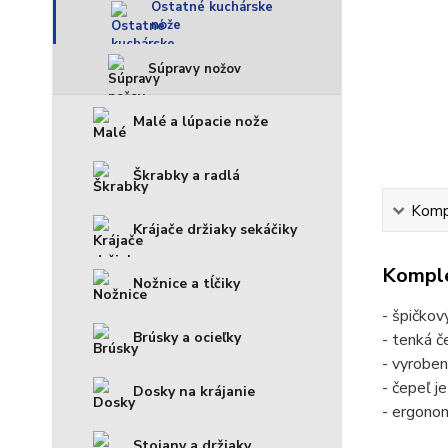
Ostatné kuchárske
nože
Súpravy nožov
Malé a lúpacie nože
Škrabky a radlá
Kompl
Krájače držiaky sekáčiky
Komple
Nožnice a tĺčiky
- špičkov
Brúsky a ocieľky
- tenká č
- vyroben
- čepeľ j
Dosky na krájanie
- ergonom
Stojany a držiaky