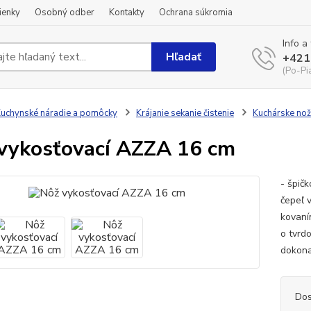
ienky
Osobný odber
Kontakty
Ochrana súkromia
Info a
Hľadať
+421
(Po-Pi
uchynské náradie a pomôcky
Krájanie sekanie čistenie
Kuchárske no
vykosťovací AZZA 16 cm
- špič
čepeľ 
kovaní
o tvrd
dokonal
Dos