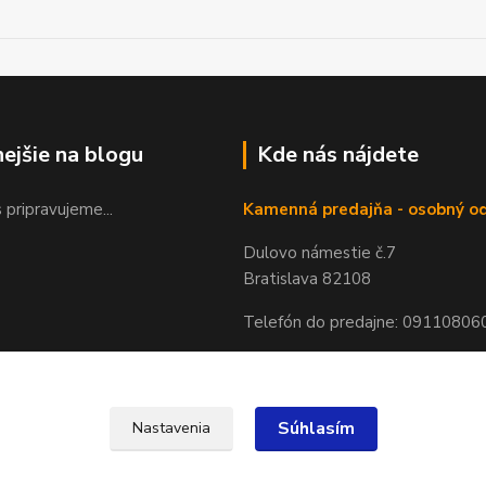
nejšie na blogu
Kde nás nájdete
 pripravujeme...
Kamenná predajňa - osobný o
Dulovo námestie č.7
Bratislava 82108
Telefón do predajne: 09110806
Súhlasím
Nastavenia