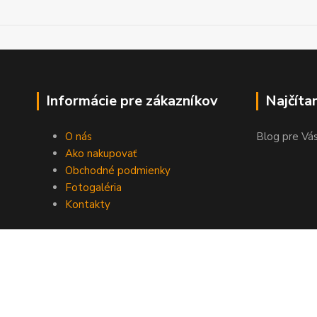
Informácie pre zákazníkov
Najčíta
O nás
Blog pre Vás
Ako nakupovať
Obchodné podmienky
Fotogaléria
Kontakty