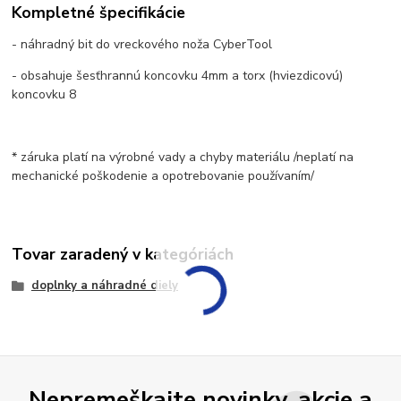
Kompletné špecifikácie
- náhradný bit do vreckového noža CyberTool
- obsahuje šesťhrannú koncovku 4mm a torx (hviezdicovú)
koncovku 8
* záruka platí na výrobné vady a chyby materiálu /neplatí na
mechanické poškodenie a opotrebovanie používaním/
Tovar zaradený v kategóriách
doplnky a náhradné diely
Nepremeškajte novinky, akcie a