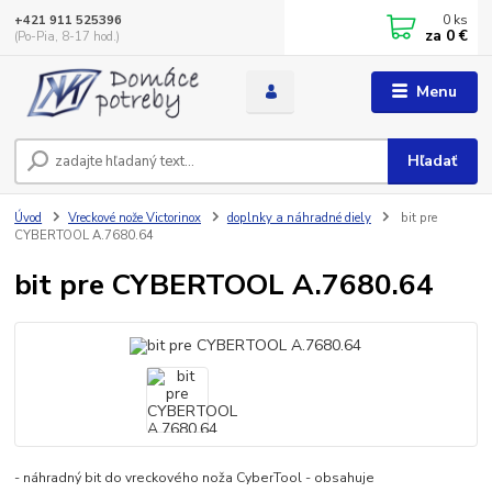
0
ks
+421 911 525396
za
0 €
(Po-Pia, 8-17 hod.)
Menu
Hľadať
Úvod
Vreckové nože Victorinox
doplnky a náhradné diely
bit pre
CYBERTOOL A.7680.64
bit pre CYBERTOOL A.7680.64
- náhradný bit do vreckového noža CyberTool - obsahuje