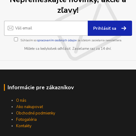
zľavy!
Prihlásiť sa
Súhlasím so
spracovaním osobných údajov
za účelom zasielania newslettera.
Môžete sa kedykoľvek odhlásiť. Zasielame raz za 14 dní.
Informácie pre zákazníkov
O nás
Ako nakupovať
Obchodné podmienky
Fotogaléria
Kontakty