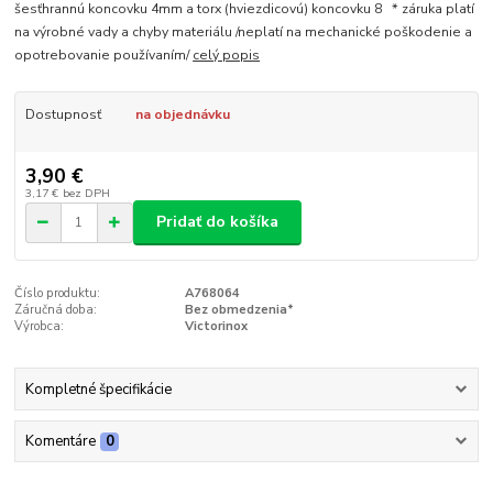
šesťhrannú koncovku 4mm a torx (hviezdicovú) koncovku 8 * záruka platí
na výrobné vady a chyby materiálu /neplatí na mechanické poškodenie a
opotrebovanie používaním/
celý popis
Dostupnosť
na objednávku
3,90 €
3,17 €
bez DPH
Pridať do košíka
Číslo produktu:
A768064
Záručná doba:
Bez obmedzenia*
Výrobca:
Victorinox
Kompletné špecifikácie
Komentáre
0