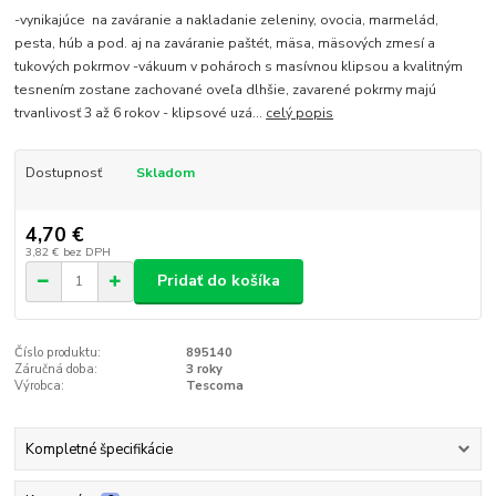
-vynikajúce na zaváranie a nakladanie zeleniny, ovocia, marmelád,
pesta, húb a pod. aj na zaváranie paštét, mäsa, mäsových zmesí a
tukových pokrmov -vákuum v pohároch s masívnou klipsou a kvalitným
tesnením zostane zachované oveľa dlhšie, zavarené pokrmy majú
trvanlivosť 3 až 6 rokov - klipsové uzá...
celý popis
Dostupnosť
Skladom
4,70 €
3,82 €
bez DPH
Pridať do košíka
Číslo produktu:
895140
Záručná doba:
3 roky
Výrobca:
Tescoma
Kompletné špecifikácie