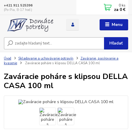
0
ks
+421 911 525396
za
0 €
(Po-Pia, 8-17 hod.)
Menu
Hľadať
Úvod
Skladovanie a uchovávanie potravín
Zaváranie, pasírovanie a
kvasenie
Zaváracie poháre s klipsou DELLA CASA 100 ml
Zaváracie poháre s klipsou DELLA
CASA 100 ml