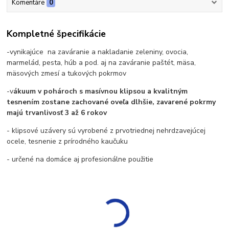
Komentáre
0
Kompletné špecifikácie
-vynikajúce na zaváranie a nakladanie zeleniny, ovocia,
marmelád, pesta, húb a pod. aj na zaváranie paštét, mäsa,
mäsových zmesí a tukových pokrmov
-v
ákuum v pohároch s masívnou klipsou a kvalitným
tesnením zostane zachované oveľa dlhšie, zavarené pokrmy
majú trvanlivosť 3 až 6 rokov
- klipsové uzávery sú vyrobené z prvotriednej nehrdzavejúcej
ocele, tesnenie z prírodného kaučuku
- určené na domáce aj profesionálne použitie