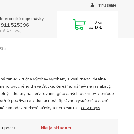
Prihlásenie
 telefonické objednávky.
0
ks
 911 525396
za
0 €
a, 8-17 hod.)
x23cm
ený tanier - ručná výroba- vyrobený z kvalitného ideálne
ného ovocného dreva /slivka, čerešňa, višňa/- nenasiakavý,
eľný- ideálny na servírovanie grilovaných pokrmov v prírode
 bežné používanie v domácnosti Správne vysušené ovocné
má samodezinfekčné účinky a nerozširujú...
celý popis
tupnosť
Nie je skladom