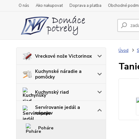
O nás
Ako nakupovať
Doprava a platba
Obchodné podm
Úvod
S
Vreckové nože Victorinox
Tani
Kuchynské náradie a
pomôcky
Kuchynský riad
Servírovanie jedál a
nápojov
Poháre