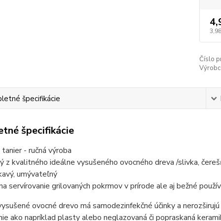
4,
3,98
Číslo p
Výrobc
etné špecifikácie
tné špecifikácie
 tanier - ručná výroba
ý z kvalitného ideálne vysušeného ovocného dreva /slivka, čerešň
kavý, umývateľný
 na servírovanie grilovaných pokrmov v prírode ale aj bežné použí
ysušené ovocné drevo má samodezinfekčné účinky a nerozširujú s
nie ako napríklad plasty alebo neglazovaná či popraskaná kerami