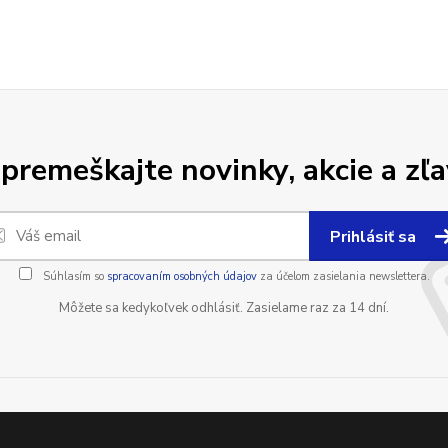
premeškajte novinky, akcie a zľa
Prihlásiť sa
Súhlasím so
spracovaním osobných údajov
za účelom zasielania newslettera.
Môžete sa kedykoľvek odhlásiť. Zasielame raz za 14 dní.