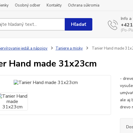
ienky
Osobný odber
Kontakty
Ochrana súkromia
Info a
Hľadať
+421
(Po-Pi
ervírovanie jedál a nápojov
Taniere a misky
Tanier Hand made 31
er Hand made 31x23cm
- drev
vysuše
umývat
ale aj
drevo 
Dos