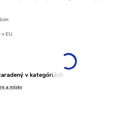
26cm
 v EU.
zaradený v kategóriách
re a misky