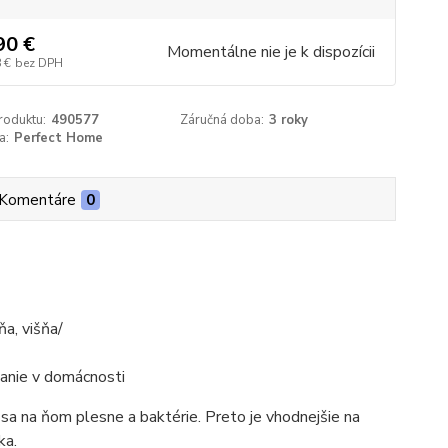
90 €
Momentálne nie je k dispozícii
 €
bez DPH
roduktu:
490577
Záručná doba:
3 roky
a:
Perfect Home
Komentáre
0
a, višňa/
vanie v domácnosti
a na ňom plesne a baktérie. Preto je vhodnejšie na
ka.