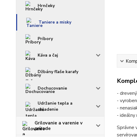
Hrnčeky
Taniere a misky
Príbory
Káva a čaj
Kompl
Džbány fľaše karafy
Komple
Dochucovanie
- drevený
- vyroben
Udržanie tepla a
- nenasia
chladenie
- ideálny
Grilovanie a varenie v
Správne v
prírode
servírova