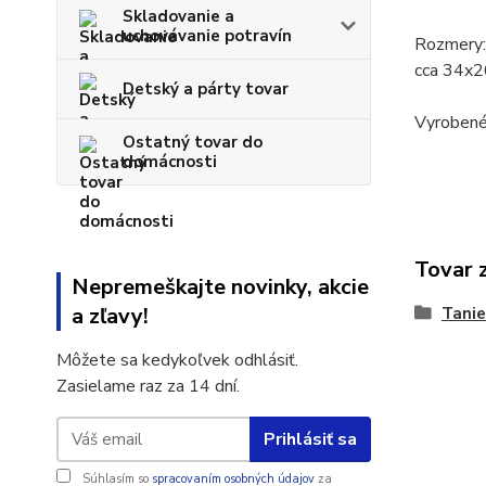
Skladovanie a
uchovávanie potravín
Rozmery:
cca 34x
Detský a párty tovar
Vyrobené
Ostatný tovar do
domácnosti
Tovar 
Nepremeškajte novinky, akcie
a zľavy!
Tanie
Môžete sa kedykoľvek odhlásiť.
Zasielame raz za 14 dní.
Prihlásiť sa
Súhlasím so
spracovaním osobných údajov
za