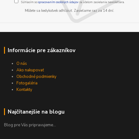
Súhlasím so
spracovaním osobných údajov
za účelom zasielania newslettera.
Môžete sa kedykoľvek odhlásiť. Zasielame raz za 14 dní.
Informácie pre zákazníkov
O nás
Ako nakupovať
Obchodné podmienky
Fotogaléria
Kontakty
Najčítanejšie na blogu
Blog pre Vás pripravujeme...