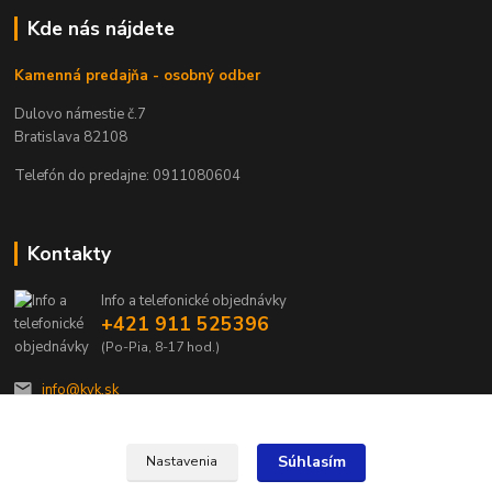
Kde nás nájdete
Kamenná predajňa - osobný odber
Dulovo námestie č.7
Bratislava 82108
Telefón do predajne: 0911080604
Kontakty
Info a telefonické objednávky
+421 911 525396
(Po-Pia, 8-17 hod.)
info@kvk.sk
Súhlasím
Nastavenia