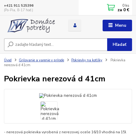
0
ks
+421 911 525396
za
0 €
(Po-Pia, 8-17 hod.)
Menu
Hľadať
Úvod
Grilovanie a varenie v prírode
Pokrievky na kotlíky
Pokrievka
nerezová d 41cm
Pokrievka nerezová d 41cm
- nerezová pokrievka vyrobená z nerezovej ocele 16/10 vhodná na 15l