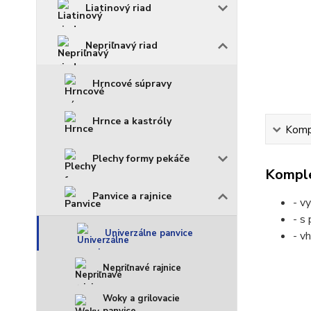
Liatinový riad
Nepriľnavý riad
Hrncové súpravy
Hrnce a kastróly
Kompl
Plechy formy pekáče
Komple
Panvice a rajnice
- v
- s
Univerzálne panvice
- v
Nepriľnavé rajnice
Woky a grilovacie