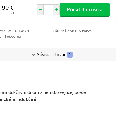
,90 €
Pridať do košíka
88 €
bez DPH
roduktu:
606828
Záručná doba:
5 rokov
a:
Tescoma
Súvisiaci tovar
1
 a indukčným dnom z nehrdzavejúcej ocele
mické a indukčné