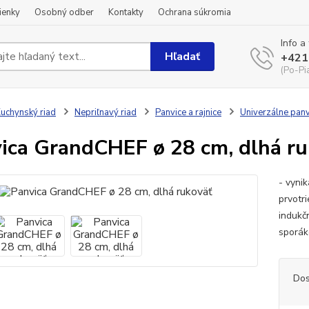
ienky
Osobný odber
Kontakty
Ochrana súkromia
Info a
Hľadať
+421
(Po-Pi
uchynský riad
Nepriľnavý riad
Panvice a rajnice
Univerzálne panv
ica GrandCHEF ø 28 cm, dlhá ru
- vyni
prvotr
indukč
sporák
Dos