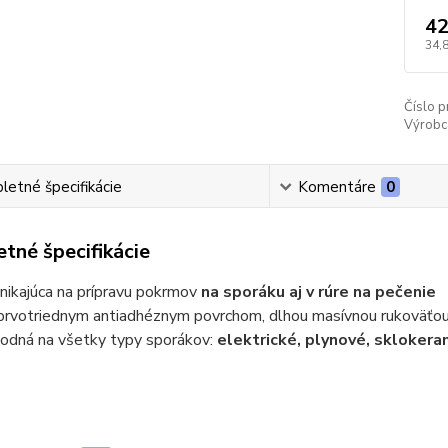
42
34,
Číslo p
Výrobc
etné špecifikácie
Komentáre
0
tné špecifikácie
ynikajúca na prípravu pokrmov
na sporáku aj v rúre na pečenie
 prvotriednym antiadhéznym povrchom, dlhou masívnou rukoväťou
hodná na všetky typy sporákov:
elektrické, plynové, sklokera