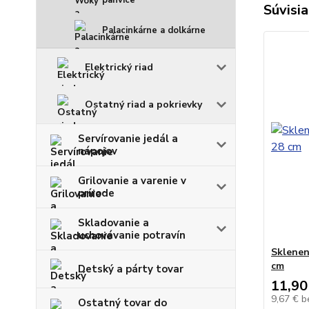
panvice
Súvisia
Palacinkárne a dolkárne
Elektrický riad
Ostatný riad a pokrievky
Servírovanie jedál a
nápojov
Grilovanie a varenie v
prírode
Skladovanie a
uchovávanie potravín
Sklenen
cm
Detský a párty tovar
11,90
9,67 €
b
Ostatný tovar do