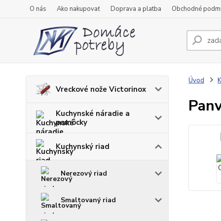
O nás
Ako nakupovať
Doprava a platba
Obchodné podm
Úvod
K
Vreckové nože Victorinox
Panv
Kuchynské náradie a
pomôcky
Kuchynský riad
Nerezový riad
Smaltovaný riad