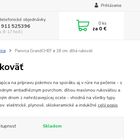
Prihlásenie
 telefonické objednávky.
0
ks
 911 525396
za
0 €
a, 8-17 hod.)
ice
Panvica GrandCHEF ø 28 cm, dlhá rukoväť
koväť
kajúca na prípravu pokrmov na sporáku aj v rúre na pečenie - s
iednym antiadhéznym povrchom, dlhou masívnou rukoväťou a
ným dnom z nehrdzavejúcej ocele - vhodná na všetky typy
ov: elektrické, plynové, sklokeramické a indukčné
celý popis
tupnosť
Skladom