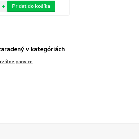
Pridať do košíka
zaradený v kategóriách
rzálne panvice