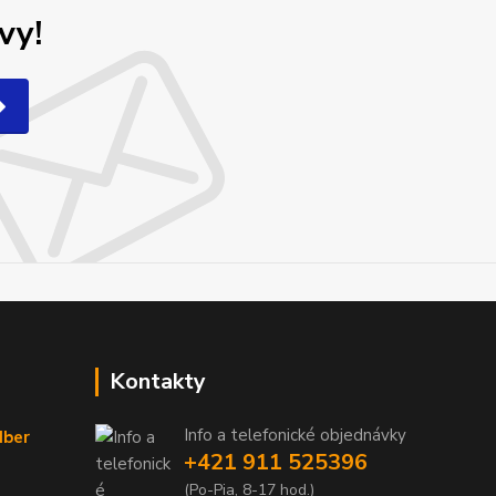
vy!
Kontakty
Info a telefonické objednávky
dber
+421 911 525396
(Po-Pia, 8-17 hod.)