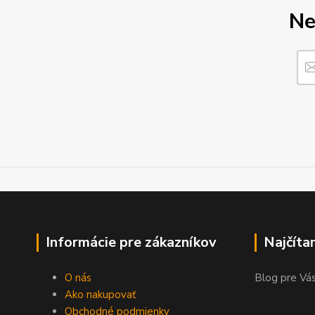
Ne
Informácie pre zákazníkov
Najčíta
O nás
Blog pre Vás
Ako nakupovať
Obchodné podmienky