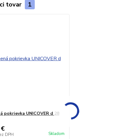
ci tovar
1
á pokrievka UNICOVER d 28
 €
Skladom
ez DPH