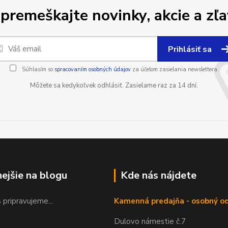
premeškajte novinky, akcie a zľa
Prihlásiť sa
Súhlasím so
spracovaním osobných údajov
za účelom zasielania newslettera.
Môžete sa kedykoľvek odhlásiť. Zasielame raz za 14 dní.
nejšie na blogu
Kde nás nájdete
 pripravujeme...
Kamenná predajňa - osobný o
Dulovo námestie č.7