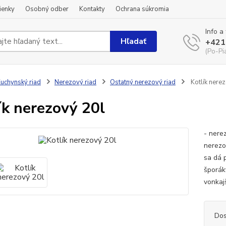
ienky
Osobný odber
Kontakty
Ochrana súkromia
Info a
Hľadať
+421
(Po-Pi
uchynský riad
Nerezový riad
Ostatný nerezový riad
Kotlík nere
ík nerezový 20l
- nerez
nerezo
sa dá 
šporák
vonkaj
Dos