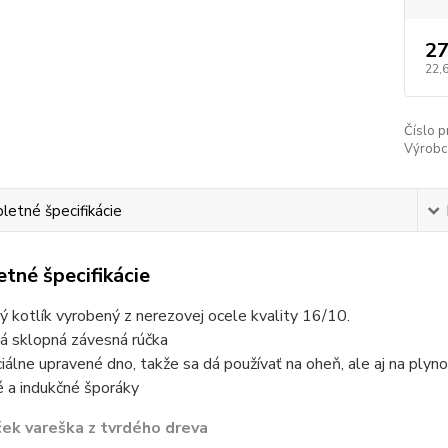
27
22,
Číslo p
Výrobc
etné špecifikácie
tné špecifikácie
ý kotlík vyrobený z nerezovej ocele kvality 16/10.
á sklopná závesná rúčka
iálne upravené dno, takže sa dá používať na oheň, ale aj na plyno
é a indukčné šporáky
ek vareška z tvrdého dreva