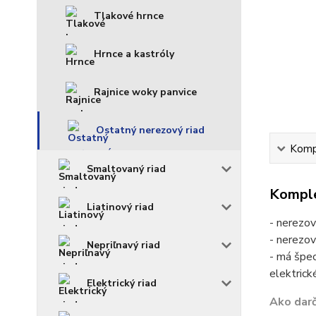
Tlakové hrnce
Hrnce a kastróly
Rajnice woky panvice
Ostatný nerezový riad
Kompl
Smaltovaný riad
Komple
Liatinový riad
- nerezov
- nerezov
Nepriľnavý riad
- má špec
elektrick
Elektrický riad
Ako darč