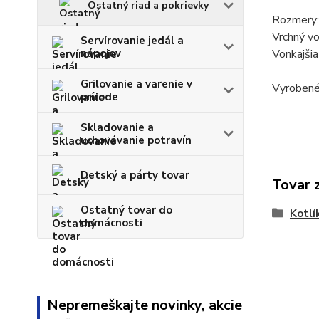
Ostatný riad a pokrievky
Rozmery:
Vrchný vo
Servírovanie jedál a
nápojov
Vonkajšia
Grilovanie a varenie v
Vyrobené
prírode
Skladovanie a
uchovávanie potravín
Detský a párty tovar
Tovar 
Ostatný tovar do
Kotlí
domácnosti
Nepremeškajte novinky, akcie