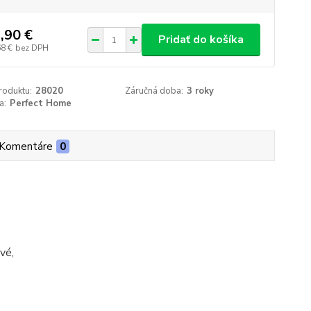
,90 €
Pridať do košíka
68 €
bez DPH
roduktu:
28020
Záručná doba:
3 roky
a:
Perfect Home
Komentáre
0
vé,