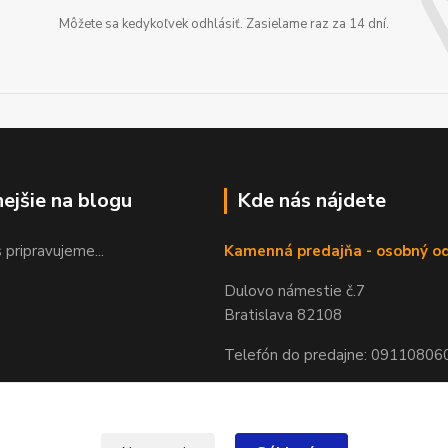
Môžete sa kedykoľvek odhlásiť. Zasielame raz za 14 dní.
nejšie na blogu
Kde nás nájdete
 pripravujeme...
Kamenná predajňa - osobný o
Dulovo námestie č.7
Bratislava 82108
Telefón do predajne: 09110806