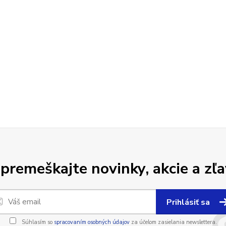
premeškajte novinky, akcie a zľa
Prihlásiť sa
Súhlasím so
spracovaním osobných údajov
za účelom zasielania newslettera.