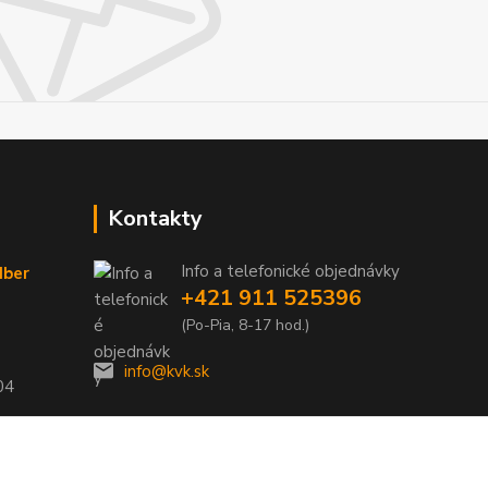
Kontakty
Info a telefonické objednávky
dber
+421 911 525396
(Po-Pia, 8-17 hod.)
info@kvk.sk
04