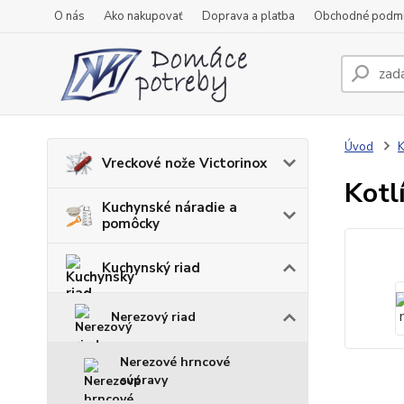
O nás
Ako nakupovať
Doprava a platba
Obchodné podm
Úvod
K
Vreckové nože Victorinox
Kotl
Kuchynské náradie a
pomôcky
Kuchynský riad
Nerezový riad
Nerezové hrncové
súpravy