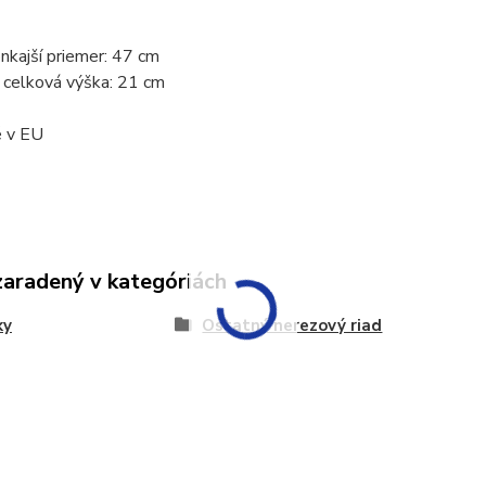
nkajší priemer: 47 cm
 celková výška: 21 cm
 v EU
zaradený v kategóriách
ky
Ostatný nerezový riad