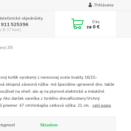
Prihlásenie
 telefonické objednávky.
0
ks
 911 525396
za
0 €
a, 8-17 hod.)
zový 20l
ový kotlík vyrobený z nerezovej ocele kvality 16/10.-
vá sklopná závesná rúčka- má špeciálne upravené dno, takže
používať na oheň, ale aj na plynové,elektrické a indukčné
y Ako darček vareška z tvrdého drevaRozmery:Vrchný
ší priemer: 47 cmVonkajšia celková výška: 21 cm...
celý popis
tupnosť
Skladom