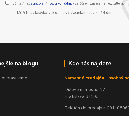
Súhlasím so
spracovaním osobných údajov
za účelom zasielania newslettera.
Môžete sa kedykoľvek odhlásiť. Zasielame raz za 14 dní.
nejšie na blogu
Kde nás nájdete
 pripravujeme...
Kamenná predajňa - osobný o
Dulovo námestie č.7
Bratislava 82108
Telefón do predajne: 09110806