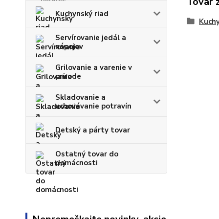
Tovar 
Kuchynský riad
Kuch
Servírovanie jedál a
nápojov
Grilovanie a varenie v
prírode
Skladovanie a
uchovávanie potravín
Detský a párty tovar
Ostatný tovar do
domácnosti