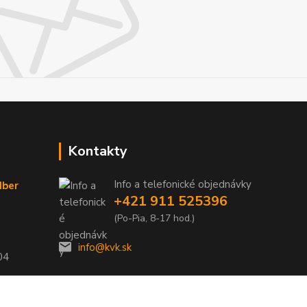
Kontakty
Info a telefonické objednávky
dber
+421 911 525396
(Po-Pia, 8-17 hod.)
info@kvk.sk
04