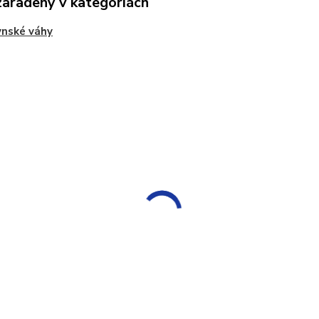
zaradený v kategóriách
ynské váhy