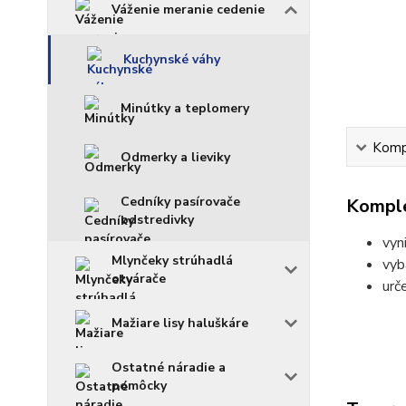
Váženie meranie cedenie
Kuchynské váhy
Minútky a teplomery
Kompl
Odmerky a lieviky
Cedníky pasírovače
Komple
odstredivky
vyn
Mlynčeky strúhadlá
vyb
otvárače
urč
Mažiare lisy haluškáre
Ostatné náradie a
pomôcky