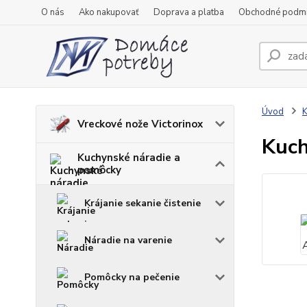
O nás
Ako nakupovať
Doprava a platba
Obchodné podm
Úvod
K
Vreckové nože Victorinox
Kuch
Kuchynské náradie a
pomôcky
Krájanie sekanie čistenie
Náradie na varenie
Pomôcky na pečenie