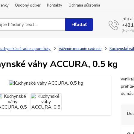
ienky
Osobný odber
Kontakty
Ochrana súkromia
Info a
Hľadať
+421
(Po-Pi
uchynské náradie a pomôcky
Váženie meranie cedenie
Kuchynské vá
ynské váhy ACCURA, 0.5 kg
vynika
prehľa
domác
Dos