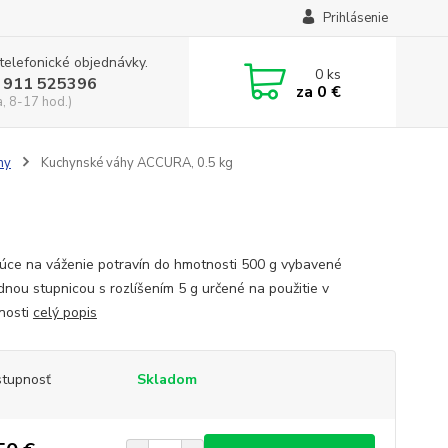
Prihlásenie
 telefonické objednávky.
0
ks
 911 525396
za
0 €
a, 8-17 hod.)
hy
Kuchynské váhy ACCURA, 0.5 kg
júce na váženie potravín do hmotnosti 500 g vybavené
dnou stupnicou s rozlíšením 5 g určené na použitie v
nosti
celý popis
tupnosť
Skladom