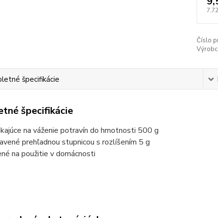
9,
7,72
Číslo p
Výrobc
etné špecifikácie
tné špecifikácie
ikajúce na váženie potravín do hmotnosti 500 g
avené prehľadnou stupnicou s rozlíšením 5 g
ené na použitie v domácnosti