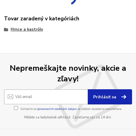
Tovar zaradený v kategóriách
Hrnce a kastróly
Nepremeškajte novinky, akcie a
zľavy!
Prihlásiť sa
Súhlasím so
spracovaním osobných údajov
za účelom zasielania newslettera.
Môžete sa kedykoľvek odhlásiť. Zasielame raz za 14 dní.