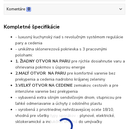
Komentáre
0
Kompletné špecifikácie
- luxusný kuchynský riad s revolučným systémom regulácie
pary a cedenia
- unikátna sklonerezová pokrievka s 3 pracovnými
polohami:
1. ŽIADNY OTVOR NA PARU
pre rýchle dosiahnutie varu a
ohrievania pokrmov s úsporou energie
2.
MALÝ OTVOR NA PARU
pre komfortné varenie bez
prekypenia a cedenia nadrobno krájanej zeleniny
3.
VELKÝ OTVOR NA CEDENIE
zemiakov, cestovín a pre
intenzívne varenie bez prekypenia
- vybavená extra silným sendvičovým dnom, stupnicou pre
ľahké odmeriavanie a úchyty z odolného plastu
- vyrobená z prvotriednej nehrdzavejúcej ocele 18/10,
vhodná pre všetky typy sporákov - plynové, elektrické,
sklokeramické a indukčné, vhodná do umývačky