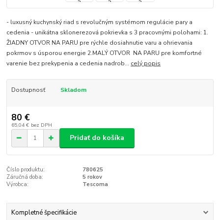
- luxusný kuchynský riad s revolučným systémom regulácie pary a
cedenia - unikátna sklonerezová pokrievka s 3 pracovnými polohami: 1.
ŽIADNY OTVOR NA PARU pre rýchle dosiahnutie varu a ohrievania
pokrmov s úsporou energie 2.MALÝ OTVOR NA PARU pre komfortné
varenie bez prekypenia a cedenia nadrob...
celý popis
Dostupnosť
Skladom
80 €
65,04 €
bez DPH
Pridať do košíka
Číslo produktu:
780625
Záručná doba:
5 rokov
Výrobca:
Tescoma
Kompletné špecifikácie