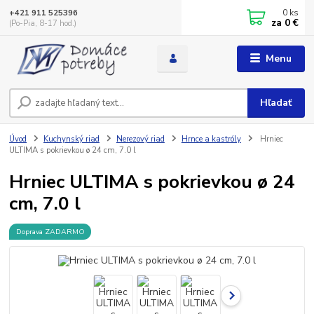
0
ks
+421 911 525396
za
0 €
(Po-Pia, 8-17 hod.)
Menu
Hľadať
Úvod
Kuchynský riad
Nerezový riad
Hrnce a kastróly
Hrniec
ULTIMA s pokrievkou ø 24 cm, 7.0 l
Hrniec ULTIMA s pokrievkou ø 24
cm, 7.0 l
Doprava ZADARMO