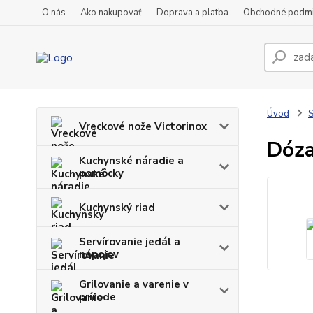
O nás
Ako nakupovať
Doprava a platba
Obchodné podm
Úvod
S
Vreckové nože Victorinox
Dóza
Kuchynské náradie a
pomôcky
Kuchynský riad
Servírovanie jedál a
nápojov
Grilovanie a varenie v
prírode