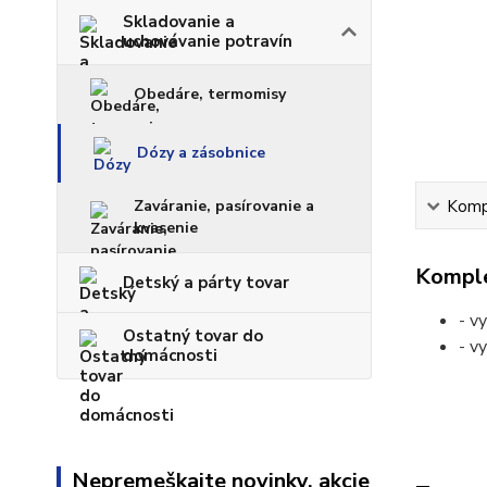
Skladovanie a
uchovávanie potravín
Obedáre, termomisy
Dózy a zásobnice
Zaváranie, pasírovanie a
Kompl
kvasenie
Komple
Detský a párty tovar
- v
Ostatný tovar do
- v
domácnosti
Nepremeškajte novinky, akcie