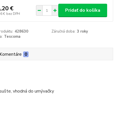
,20 €
Pridať do košíka
36 €
bez DPH
roduktu:
428630
Záručná doba:
3 roky
a:
Tescoma
Komentáre
0
 osušte, vhodná do umývačky