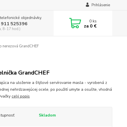
Prihlásenie
 telefonické objednávky.
0
ks
 911 525396
za
0 €
a, 8-17 hod.)
o nerezová GrandCHEF
lnička GrandCHEF
kajúca na uloženie a štýlové servírovanie masla - vyrobená z
iednej nehrdzavejúcej ocele, po použití umyte a osušte, vhodná
ývačky
celý popis
tupnosť
Skladom