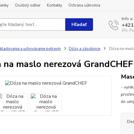
ienky
Osobný odber
Kontakty
Ochrana súkromia
Info a
Hľadať
+421
(Po-Pi
kladovanie a uchovávanie potravín
Dózy a zásobnice
Dóza na masl
 na maslo nerezová GrandCHEF
Mase
- vyni
prvotr
do um
Dos