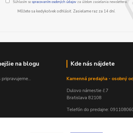
Súhlasím so
spracovaním osobných údajov
za účelom zasielania newslettera.
Môžete sa kedykoľvek odhlásiť. Zasielame raz za 14 dní.
nejšie na blogu
Kde nás nájdete
 pripravujeme...
Kamenná predajňa - osobný o
Dulovo námestie č.7
Bratislava 82108
Telefón do predajne: 09110806