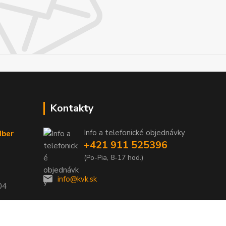
Kontakty
Info a telefonické objednávky
dber
+421 911 525396
(Po-Pia, 8-17 hod.)
info@kvk.sk
04