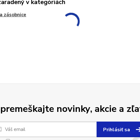
zaradený v kategóriách
a zásobnice
premeškajte novinky, akcie a zľa
Prihlásiť sa