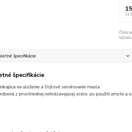
15
12,
Číslo p
Výrobc
etné špecifikácie
tné špecifikácie
ynikajúca na uloženie a štýlové servírovanie masla
yrobená z prvotriednej nehrdzavejúcej ocele, po použití umyte a