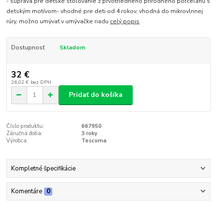
- súprava pre detské stolovanie z prvotriedneho prírodného porcelánu s
detským motívom- vhodné pre deti od 4 rokov, vhodná do mikrovlnnej
rúry, možno umývať v umývačke riadu
celý popis
Dostupnosť
Skladom
32 €
26,02 €
bez DPH
Pridať do košíka
Číslo produktu:
667950
Záručná doba:
3 roky
Výrobca:
Tescoma
Kompletné špecifikácie
Komentáre
0