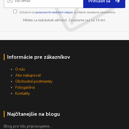
Prihlásiť sa
Súhlasím so
spracovaním osobných údajov
za účelom zasielania newslettera.
Môžete sa kedykoľvek odhlásiť. Zasielame raz za 14 dní.
Informácie pre zákazníkov
O nás
Ako nakupovať
Obchodné podmienky
Fotogaléria
Kontakty
Najčítanejšie na blogu
Blog pre Vás pripravujeme...