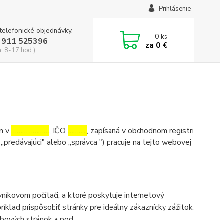
Prihlásenie
 telefonické objednávky.
0
ks
 911 525396
za
0 €
a, 8-17 hod.)
om v
…………………
, IČO
………..
, zapísaná v obchodnom registri
 „predávajúci" alebo „správca ") pracuje na tejto webovej
níkovom počítači, a ktoré poskytuje internetový
íklad prispôsobiť stránky pre ideálny zákaznícky zážitok,
ebových stránok a pod.