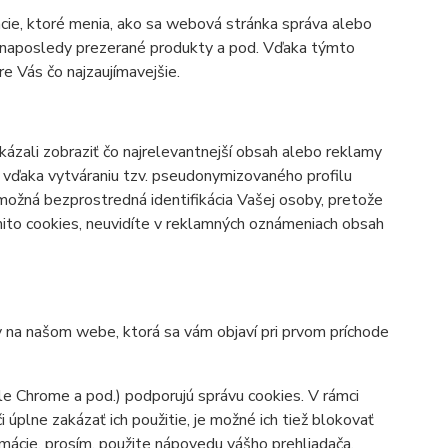
cie, ktoré menia, ako sa webová stránka správa alebo
bo naposledy prezerané produkty a pod. Vďaka týmto
 Vás čo najzaujímavejšie.
zali zobraziť čo najrelevantnejší obsah alebo reklamy
né vďaka vytváraniu tzv. pseudonymizovaného profilu
 možná bezprostredná identifikácia Vašej osoby, pretože
mito cookies, neuvidíte v reklamných oznámeniach obsah
y na našom webe, ktorá sa vám objaví pri prvom príchode
le Chrome a pod.) podporujú správu cookies. V rámci
úplne zakázať ich použitie, je možné ich tiež blokovať
ormácie, prosím, použite nápovedu vášho prehliadača.