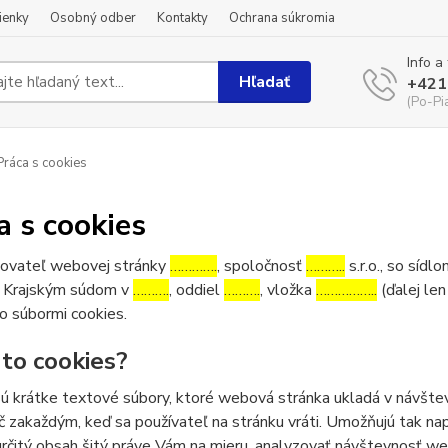
ienky
Osobný odber
Kontakty
Ochrana súkromia
Info a
Hľadať
+421
(Po-Pi
ráca s cookies
a s cookies
ovateľ webovej stránky
………….
, spoločnosť
………..
s.r.o., so sídl
 Krajským súdom v
……….
, oddiel
……….
, vložka
……………..
(ďalej len
o súbormi cookies.
 to cookies?
ú krátke textové súbory, ktoré webová stránka ukladá v návštev
č zakaždým, keď sa používateľ na stránku vráti. Umožňujú tak napr
určitý obsah šitý práve Vám na mieru, analyzovať návštevnosť w