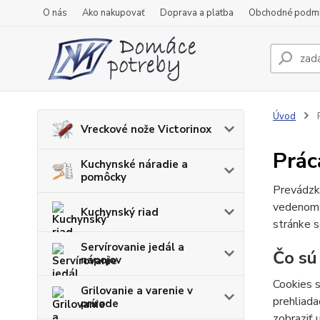
O nás
Ako nakupovať
Doprava a platba
Obchodné podm
Úvod
P
Vreckové nože Victorinox
Prác
Kuchynské náradie a
pomôcky
Prevádzk
vedenom
Kuchynský riad
stránke s
Servírovanie jedál a
Čo sú
nápojov
Cookies s
Grilovanie a varenie v
prehliada
prírode
zobraziť 