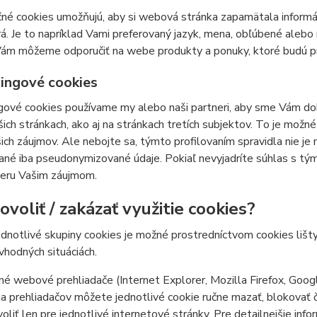
né cookies umožňujú, aby si webová stránka zapamätala informá
á. Je to napríklad Vami preferovaný jazyk, mena, obľúbené ale
ám môžeme odporučiť na webe produkty a ponuky, ktoré budú pre
ingové cookies
ové cookies používame my alebo naši partneri, aby sme Vám doká
šich stránkach, ako aj na stránkach tretích subjektov. To je mož
ich záujmov. Ale nebojte sa, týmto profilovaním spravidla nie je
ané iba pseudonymizované údaje. Pokiaľ nevyjadríte súhlas s tý
ieru Vašim záujmom.
voliť / zakázať využitie cookies?
ednotlivé skupiny cookies je možné prostredníctvom cookies lišt
 vhodných situáciách.
é webové prehliadače (Internet Explorer, Mozilla Firefox, Goog
a prehliadačov môžete jednotlivé cookie ručne mazať, blokovať či 
oliť len pre jednotlivé internetové stránky. Pre detailnejšie inf