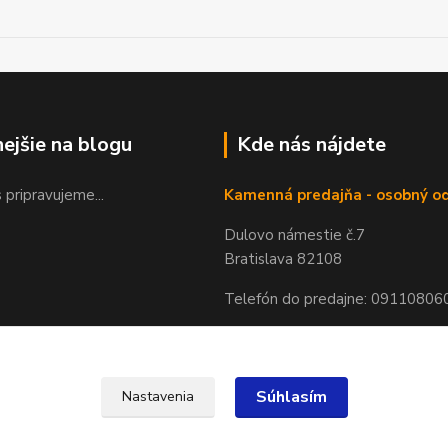
nejšie na blogu
Kde nás nájdete
 pripravujeme...
Kamenná predajňa - osobný o
Dulovo námestie č.7
Bratislava 82108
Telefón do predajne: 09110806
Súhlasím
Nastavenia