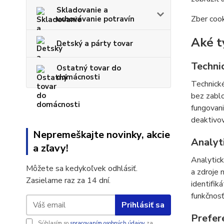
Skladovanie a
Zber cook
uchovávanie potravín
Aké t
Detský a párty tovar
Techni
Ostatný tovar do
domácnosti
Technické
bez zablo
fungovani
deaktivov
Nepremeškajte novinky, akcie
Analyt
a zľavy!
Analytic
Môžete sa kedykoľvek odhlásiť.
a zdroje
Zasielame raz za 14 dní.
identifik
funkčnosť
Prihlásiť sa
Prefer
Súhlasím so
spracovaním osobných údajov
za