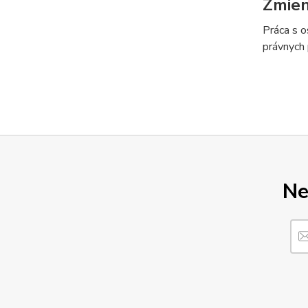
Zmien
Práca s o
právnych 
Ne