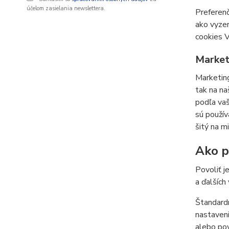
účelom zasielania newslettera.
Preferenč
ako vyzer
cookies V
Market
Marketing
tak na na
podľa vaš
sú použív
šitý na m
Ako po
Povoliť j
a ďalších
Štandardn
nastaveni
alebo pov