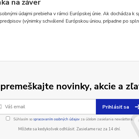
ka na záver
sobnými údajmi prebieha v rámci Európskej únie. Ak dochádza k 
predpisov (výnimky schválené Európskou úniou, prípadne po splne
premeškajte novinky, akcie a zľa
Prihlásiť sa
Súhlasím so
spracovaním osobných údajov
za účelom zasielania newslettera.
Môžete sa kedykoľvek odhlásiť. Zasielame raz za 14 dní.