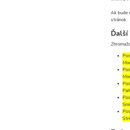
Ak bude m
stránok.
Ďalší
Zhromažd
Pos
Mou
Pos
Mou
Pos
Par
Pos
Smí
Pos
Str