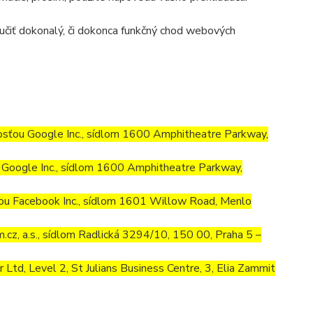
učiť dokonalý, či dokonca funkčný chod webových
osťou Google Inc., sídlom 1600 Amphitheatre Parkway,
Google Inc., sídlom 1600 Amphitheatre Parkway,
ou Facebook Inc., sídlom 1601 Willow Road, Menlo
cz, a.s., sídlom Radlická 3294/10, 150 00, Praha 5 –
td, Level 2, St Julians Business Centre, 3, Elia Zammit