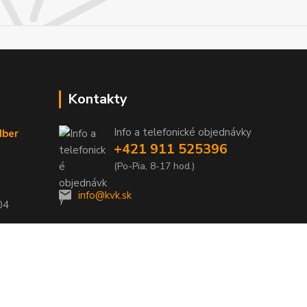
Kontakty
Info a telefonické objednávky
dber
+421 911 525396
(Po-Pia, 8-17 hod.)
info@kvk.sk
04