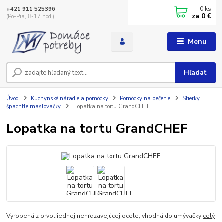
0
ks
+421 911 525396
za
0 €
(Po-Pia, 8-17 hod.)
Menu
Hľadať
Úvod
Kuchynské náradie a pomôcky
Pomôcky na pečenie
Stierky
špachtle maslovačky
Lopatka na tortu GrandCHEF
Lopatka na tortu GrandCHEF
Vyrobená z prvotriednej nehrdzavejúcej ocele, vhodná do umývačky
celý