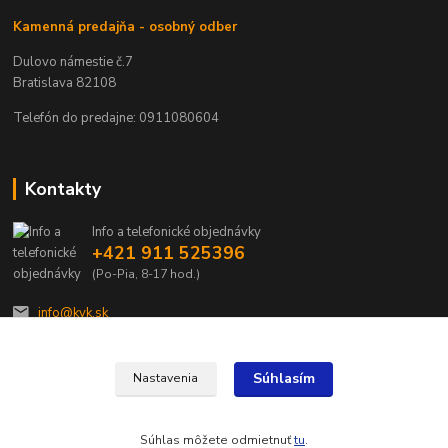
Kamenná predajňa - osobný odber
Dulovo námestie č.7
Bratislava 82108
Telefón do predajne: 0911080604
Kontakty
Info a telefonické objednávky
+421 911 525396
(Po-Pia, 8-17 hod.)
info@kvk.sk
Súhlasím
Nastavenia
Súhlas môžete odmietnuť
tu
.