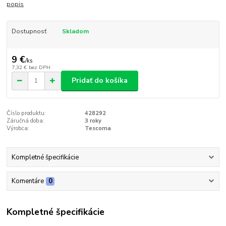
popis
Dostupnosť
Skladom
9 €
/
ks
7,32 €
bez DPH
Pridať do košíka
Číslo produktu:
428292
Záručná doba:
3 roky
Výrobca:
Tescoma
Kompletné špecifikácie
Komentáre
0
Kompletné špecifikácie