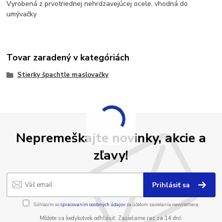
Vyrobená z prvotriednej nehrdzavejúcej ocele, vhodná do
umývačky
Tovar zaradený v kategóriách
Stierky špachtle maslovačky
Nepremeškajte novinky, akcie a
zľavy!
Prihlásiť sa
Súhlasím so
spracovaním osobných údajov
za účelom zasielania newslettera.
Môžete sa kedykoľvek odhlásiť. Zasielame raz za 14 dní.