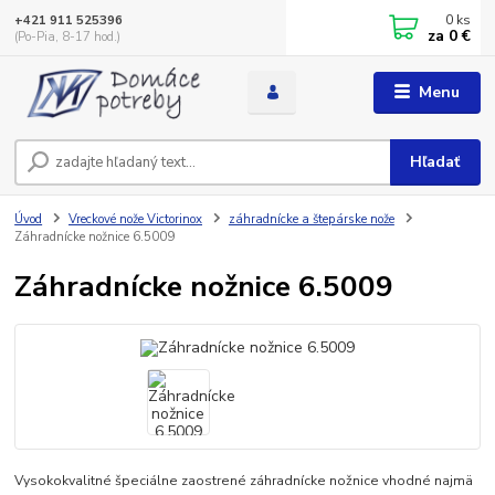
0
ks
+421 911 525396
za
0 €
(Po-Pia, 8-17 hod.)
Menu
Hľadať
Úvod
Vreckové nože Victorinox
záhradnícke a štepárske nože
Záhradnícke nožnice 6.5009
Záhradnícke nožnice 6.5009
Vysokokvalitné špeciálne zaostrené záhradnícke nožnice vhodné najmä