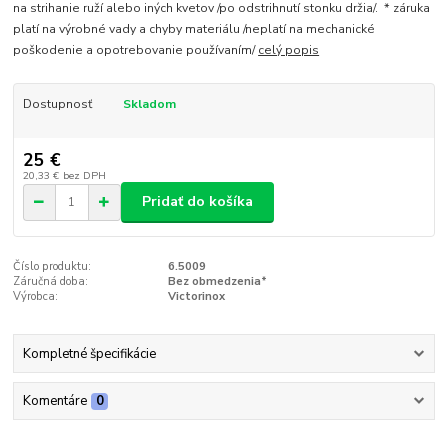
na strihanie ruží alebo iných kvetov /po odstrihnutí stonku držia/. * záruka
platí na výrobné vady a chyby materiálu /neplatí na mechanické
poškodenie a opotrebovanie používaním/
celý popis
Dostupnosť
Skladom
25 €
20,33 €
bez DPH
Pridať do košíka
Číslo produktu:
6.5009
Záručná doba:
Bez obmedzenia*
Výrobca:
Victorinox
Kompletné špecifikácie
Komentáre
0