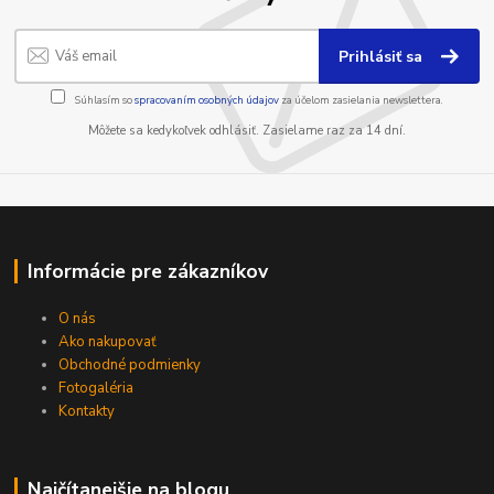
Prihlásiť sa
Súhlasím so
spracovaním osobných údajov
za účelom zasielania newslettera.
Môžete sa kedykoľvek odhlásiť. Zasielame raz za 14 dní.
Informácie pre zákazníkov
O nás
Ako nakupovať
Obchodné podmienky
Fotogaléria
Kontakty
Najčítanejšie na blogu