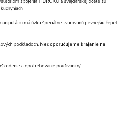
sledkom spojenia FIBROXU a švajčiarskej ocele sú
 kuchyniach.
 manipuláciu má úzku špeciálne tvarovanú pevnejšiu čepeľ.
stových podkladoch.
Nedoporučujeme krájanie na
poškodenie a opotrebovanie používaním/