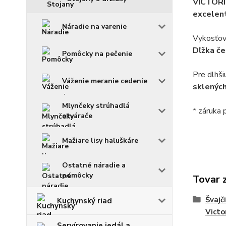
VICTORIN
excelen
Náradie na varenie
Vykosťova
Dľžka če
Pomôcky na pečenie
Pre dlhši
Váženie meranie cedenie
sklených
Mlynčeky strúhadlá
* záruka 
otvárače
Mažiare lisy haluškáre
Ostatné náradie a
pomôcky
Tovar 
Švajč
Kuchynský riad
Victo
Servírovanie jedál a