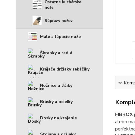
Ostatné kuchárske
nože
Súpravy nožov
Malé a lúpacie nože
Škrabky a radlá
Krájače držiaky sekáčiky
Kompl
Nožnice a tĺčiky
Komple
Brúsky a ocieľky
FIBROX
Dosky na krájanie
alebo ma
perfektne
Stojany a držiaky