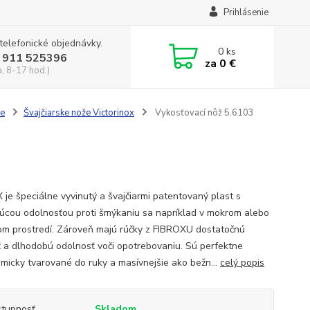
Prihlásenie
 telefonické objednávky.
0
ks
 911 525396
za
0 €
a, 8-17 hod.)
že
Švajčiarske nože Victorinox
Vykosťovací nôž 5.6103
 je špeciálne vyvinutý a švajčiarmi patentovaný plast s
júcou odolnosťou proti šmýkaniu sa napríklad v mokrom alebo
m prostredí. Zároveň majú rúčky z FIBROXU dostatočnú
ť a dlhodobú odolnosť voči opotrebovaniu. Sú perfektne
micky tvarované do ruky a masívnejšie ako bežn...
celý popis
tupnosť
Skladom