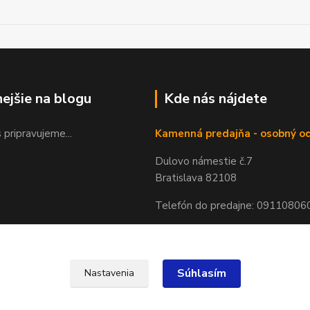
nejšie na blogu
Kde nás nájdete
 pripravujeme...
Kamenná predajňa - osobný o
Dulovo námestie č.7
Bratislava 82108
Telefón do predajne: 09110806
Súhlasím
Nastavenia