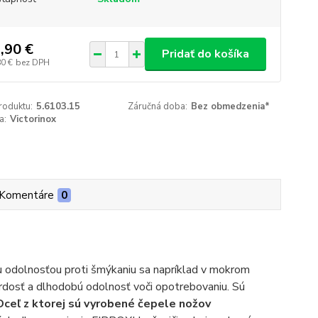
,90 €
Pridať do košíka
80 €
bez DPH
roduktu:
5.6103.15
Záručná doba:
Bez obmedzenia*
a:
Victorinox
Komentáre
0
ou odolnosťou proti šmýkaniu sa napríklad v mokrom
dosť a dlhodobú odolnosť voči opotrebovaniu. Sú
Oceľ z ktorej sú vyrobené čepele nožov