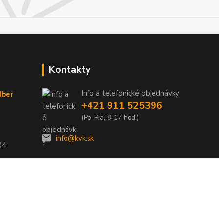
Kontakty
Info a telefonické objednávky
dber
+421 911 525396
(Po-Pia, 8-17 hod.)
info@kvk.sk
04