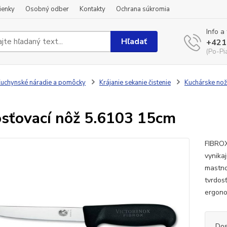
ienky
Osobný odber
Kontakty
Ochrana súkromia
Info a
Hľadať
+421
(Po-Pi
uchynské náradie a pomôcky
Krájanie sekanie čistenie
Kuchárske no
sťovací nôž 5.6103 15cm
FIBROX
vynika
mastno
tvrdos
ergono
Dos