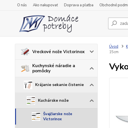
O nás
Ako nakupovať
Doprava a platba
Obchodné podm
Úvod
K
Vreckové nože Victorinox
15cm
Vyko
Kuchynské náradie a
pomôcky
Krájanie sekanie čistenie
Kuchárske nože
Švajčiarske nože
Victorinox