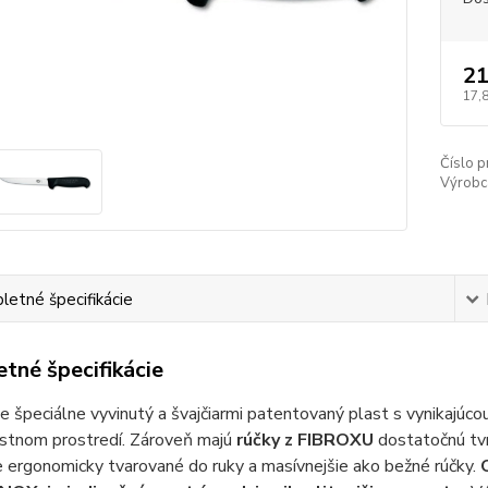
21
17,
Číslo p
Výrobc
etné špecifikácie
tné špecifikácie
je špeciálne vyvinutý a švajčiarmi patentovaný plast s vynikajúc
stnom prostredí. Zároveň majú
rúčky z FIBROXU
dostatočnú tvr
 ergonomicky tvarované do ruky a masívnejšie ako bežné rúčky.