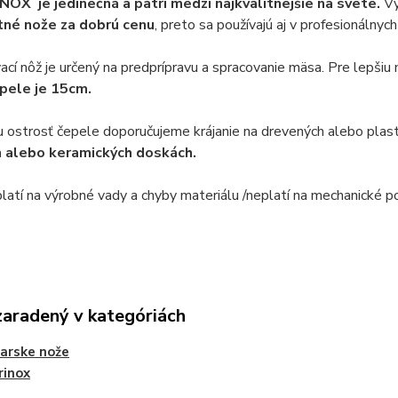
OX je jedinečná a patrí medzi najkvalitnejšie na svete.
Vý
tné nože za dobrú cenu
, preto sa používajú aj v profesionálnych
cí nôž je určený na predprípravu a spracovanie mäsa. Pre lepšiu
pele je 15cm.
u ostrosť čepele doporučujeme krájanie na drevených alebo pla
 alebo keramických doskách.
platí na výrobné vady a chyby materiálu /neplatí na mechanické 
zaradený v kategóriách
iarske nože
rinox