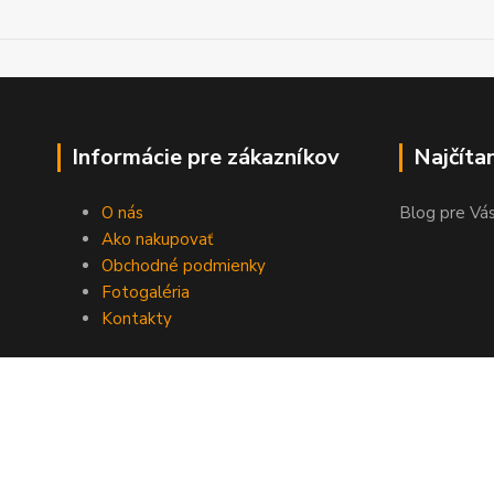
Informácie pre zákazníkov
Najčíta
O nás
Blog pre Vás
Ako nakupovať
Obchodné podmienky
Fotogaléria
Kontakty