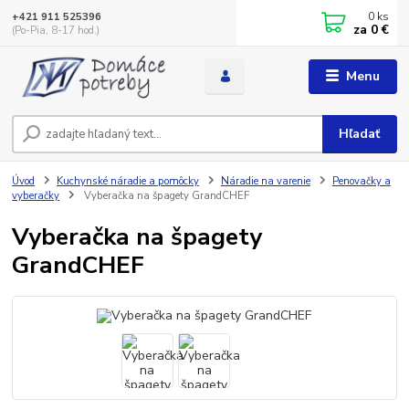
0
ks
+421 911 525396
za
0 €
(Po-Pia, 8-17 hod.)
Menu
Hľadať
Úvod
Kuchynské náradie a pomôcky
Náradie na varenie
Penovačky a
vyberačky
Vyberačka na špagety GrandCHEF
Vyberačka na špagety
GrandCHEF