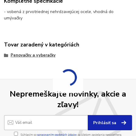
Kompletné špecifikácie
- vobená z prvotriednej nehrdzavejúcej ocele, vhodná do
umývačky
Tovar zaradený v kategóriách
Penovačky a vyberačky
Nepremeškajte novinky, akcie a
zľavy!
Prihlásiť sa
Súhlasím so
spracovaním osobných údajov
za účelom zasielania newslettera.