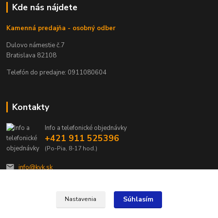
Kde nás nájdete
Kamenná predajňa - osobný odber
Dulovo námestie č.7
Bratislava 82108
Telefón do predajne: 0911080604
Kontakty
Info a telefonické objednávky
+421 911 525396
(Po-Pia, 8-17 hod.)
info@kvk.sk
Súhlasím
Nastavenia