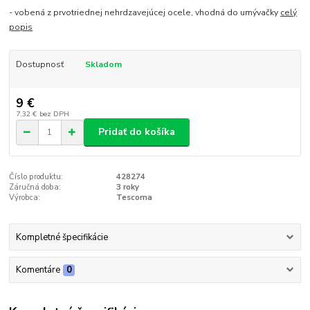
- vobená z prvotriednej nehrdzavejúcej ocele, vhodná do umývačky
celý
popis
Dostupnosť
Skladom
9 €
7,32 €
bez DPH
Pridať do košíka
Číslo produktu:
428274
Záručná doba:
3 roky
Výrobca:
Tescoma
Kompletné špecifikácie
Komentáre
0