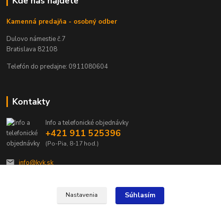
Kde nás nájdete
Kamenná predajňa - osobný odber
Dulovo námestie č.7
Bratislava 82108
Telefón do predajne: 0911080604
Kontakty
Info a telefonické objednávky
+421 911 525396
(Po-Pia, 8-17 hod.)
info@kvk.sk
Súhlasím
Nastavenia