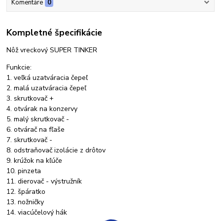
Komentáre
0
Kompletné špecifikácie
Nôž vreckový SUPER TINKER
Funkcie:
1. veľká uzatváracia čepeľ
2. malá uzatváracia čepeľ
3. skrutkovač +
4. otvárak na konzervy
5. malý skrutkovač -
6. otvárač na fľaše
7. skrutkovač -
8. odstraňovač izolácie z drôtov
9. krúžok na kľúče
10. pinzeta
11. dierovač - výstružník
12. špáratko
13. nožničky
14. viacúčelový hák