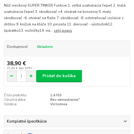
Nôž vreckový SUPER TINKER Funkcie:1. veľká uzatváracia čepeľ 2. malá
uzatváracia čepeľ 3. skrutkovač +4. otvárak na konzervy 5. malý
skrutkovač -6. otvárač na fľaše 7. skrutkovač -8. odstraňovač izolácie z
drôtov 9. krúžok na kľúče 10. pinzeta 11. dierovač - výstružník12.
špáratko13. nožničky14. via...
celý popis
Dostupnosť
Skladom
38,90 €
31,63 €
bez DPH
Pridať do košíka
Číslo produktu:
1.4703
Záručná doba:
Bez obmedzenia*
Výrobca:
Victorinox
Kompletné špecifikácie