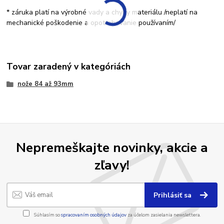
* záruka platí na výrobné vady a chyby materiálu /neplatí na
mechanické poškodenie a opotrebovanie používaním/
Tovar zaradený v kategóriách
nože 84 až 93mm
Nepremeškajte novinky, akcie a
zľavy!
Prihlásiť sa
Súhlasím so
spracovaním osobných údajov
za účelom zasielania newslettera.