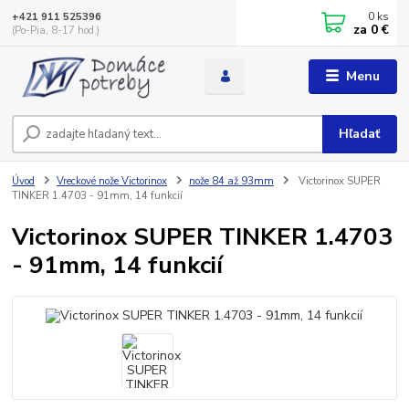
0
ks
+421 911 525396
za
0 €
(Po-Pia, 8-17 hod.)
Menu
Hľadať
Úvod
Vreckové nože Victorinox
nože 84 až 93mm
Victorinox SUPER
TINKER 1.4703 - 91mm, 14 funkcií
Victorinox SUPER TINKER 1.4703
- 91mm, 14 funkcií