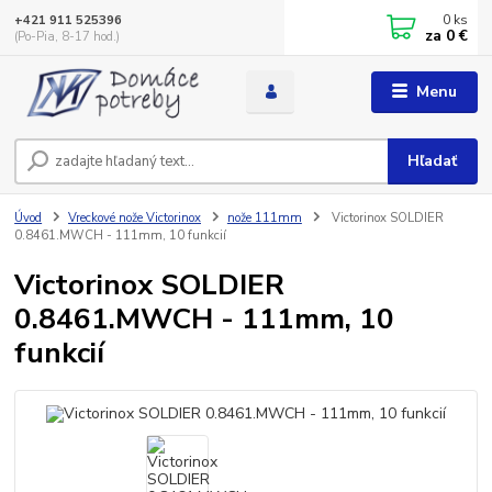
0
ks
+421 911 525396
za
0 €
(Po-Pia, 8-17 hod.)
Menu
Hľadať
Úvod
Vreckové nože Victorinox
nože 111mm
Victorinox SOLDIER
0.8461.MWCH - 111mm, 10 funkcií
Victorinox SOLDIER
0.8461.MWCH - 111mm, 10
funkcií