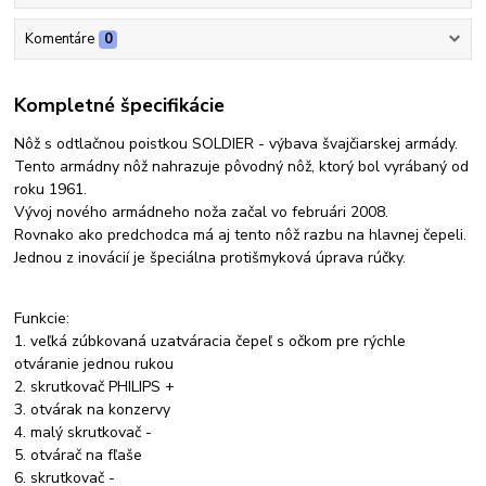
Komentáre
0
Kompletné špecifikácie
Nôž s odtlačnou poistkou SOLDIER - výbava švajčiarskej armády.
Tento armádny nôž nahrazuje pôvodný nôž, ktorý bol vyrábaný od
roku 1961.
Vývoj nového armádneho noža začal vo februári 2008.
Rovnako ako predchodca má aj tento nôž razbu na hlavnej čepeli.
Jednou z inovácií je špeciálna protišmyková úprava rúčky.
Funkcie:
1. veľká zúbkovaná uzatváracia čepeľ s očkom pre rýchle
otváranie jednou rukou
2. skrutkovač PHILIPS +
3. otvárak na konzervy
4. malý skrutkovač -
5. otvárač na fľaše
6. skrutkovač -