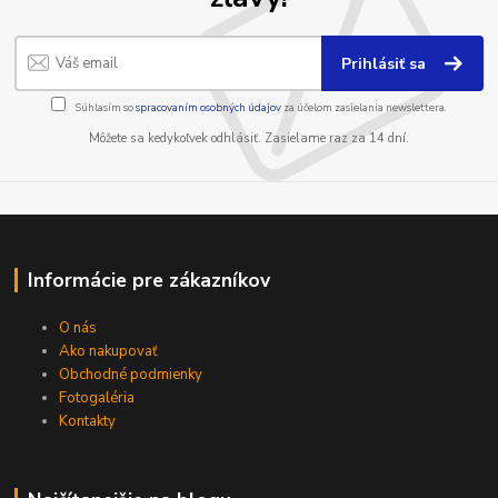
Prihlásiť sa
Súhlasím so
spracovaním osobných údajov
za účelom zasielania newslettera.
Môžete sa kedykoľvek odhlásiť. Zasielame raz za 14 dní.
Informácie pre zákazníkov
O nás
Ako nakupovať
Obchodné podmienky
Fotogaléria
Kontakty