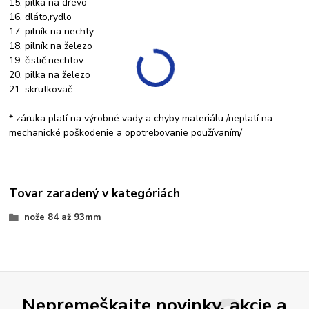
15. pilka na drevo
16. dláto,rydlo
17. pilník na nechty
18. pilník na železo
19. čistič nechtov
20. pilka na železo
21. skrutkovač -
* záruka platí na výrobné vady a chyby materiálu /neplatí na
mechanické poškodenie a opotrebovanie používaním/
Tovar zaradený v kategóriách
nože 84 až 93mm
Nepremeškajte novinky, akcie a