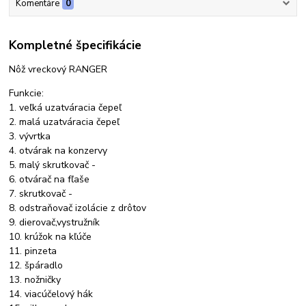
Komentáre
0
Kompletné špecifikácie
Nôž vreckový RANGER
Funkcie:
1. veľká uzatváracia čepeľ
2. malá uzatváracia čepeľ
3. vývrtka
4. otvárak na konzervy
5. malý skrutkovač -
6. otvárač na fľaše
7. skrutkovač -
8. odstraňovač izolácie z drôtov
9. dierovač,vystružník
10. krúžok na kľúče
11. pinzeta
12. špáradlo
13. nožničky
14. viacúčelový hák