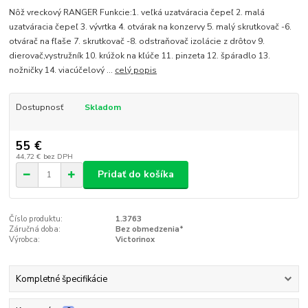
Nôž vreckový RANGER Funkcie:1. veľká uzatváracia čepeľ 2. malá
uzatváracia čepeľ 3. vývrtka 4. otvárak na konzervy 5. malý skrutkovač -6.
otvárač na fľaše 7. skrutkovač -8. odstraňovač izolácie z drôtov 9.
dierovač,vystružník 10. krúžok na kľúče 11. pinzeta 12. špáradlo 13.
nožničky 14. viacúčelový ...
celý popis
Dostupnosť
Skladom
55 €
44,72 €
bez DPH
Pridať do košíka
Číslo produktu:
1.3763
Záručná doba:
Bez obmedzenia*
Výrobca:
Victorinox
Kompletné špecifikácie