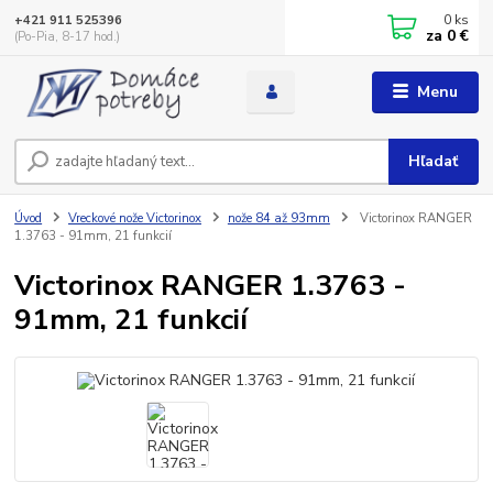
0
ks
+421 911 525396
za
0 €
(Po-Pia, 8-17 hod.)
Menu
Hľadať
Úvod
Vreckové nože Victorinox
nože 84 až 93mm
Victorinox RANGER
1.3763 - 91mm, 21 funkcií
Victorinox RANGER 1.3763 -
91mm, 21 funkcií