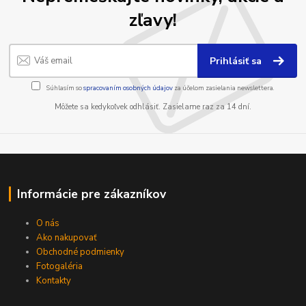
zľavy!
Prihlásiť sa
Súhlasím so
spracovaním osobných údajov
za účelom zasielania newslettera.
Môžete sa kedykoľvek odhlásiť. Zasielame raz za 14 dní.
Informácie pre zákazníkov
O nás
Ako nakupovať
Obchodné podmienky
Fotogaléria
Kontakty