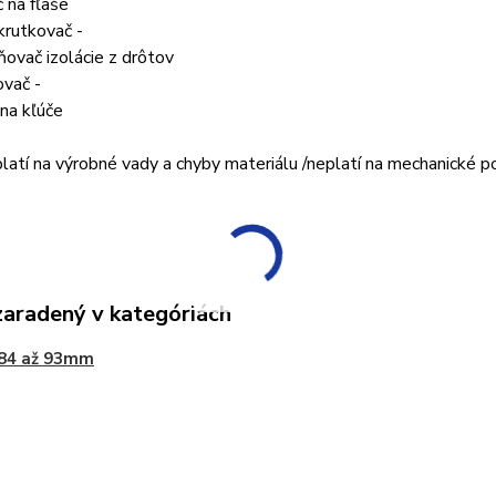
č na fľaše
krutkovač -
ňovač izolácie z drôtov
ovač -
 na kľúče
platí na výrobné vady a chyby materiálu /neplatí na mechanické 
zaradený v kategóriách
 84 až 93mm