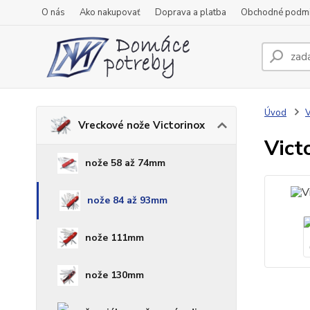
O nás
Ako nakupovať
Doprava a platba
Obchodné podm
Úvod
V
Vreckové nože Victorinox
Vict
nože 58 až 74mm
nože 84 až 93mm
nože 111mm
nože 130mm