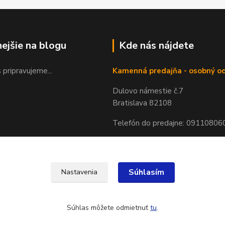
nejšie na blogu
Kde nás nájdete
 pripravujeme...
Kamenná predajňa - osobný o
Dulovo námestie č.7
Bratislava 82108
Telefón do predajne: 09110806
Súhlasím
Nastavenia
Súhlas môžete odmietnuť
tu
.