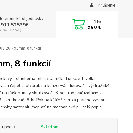
Prihlásenie
 telefonické objednávky.
0
ks
 911 525396
za
0 €
a, 8-17 hod.)
01.26 - 93mm, 8 funkcií
m, 8 funkcií
eckový - strieborná rebrovitá rúčka Funkcie:1. veľká
racia čepeľ 2. otvárak na konzervy3. dierovač - výstružník4.
č na fľaše5. malý skrutkovač -6. odstraňovač izolácie z
7. skrutkovač -8. krúžok na kľúče* záruka platí na výrobné
 chyby materiálu /neplatí na mechanické p...
celý popis
tupnosť
Skladom