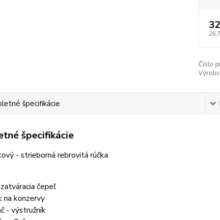
32
26,
Číslo p
Výrobc
etné špecifikácie
tné špecifikácie
ový - strieborná rebrovitá rúčka
uzatváracia čepeľ
k na konzervy
ač - výstružník