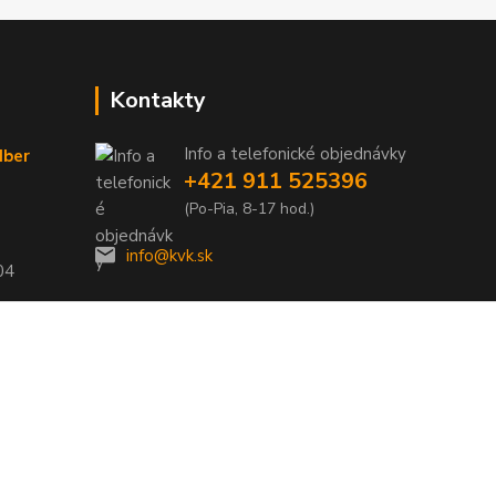
Kontakty
Info a telefonické objednávky
dber
+421 911 525396
(Po-Pia, 8-17 hod.)
info@kvk.sk
04
Vytvorené na
Eshop-rychlo.sk