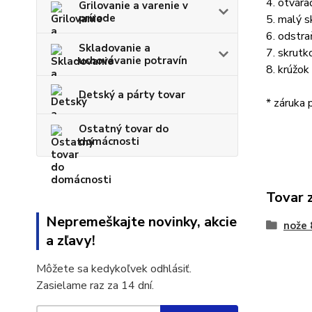
4. otvára
Grilovanie a varenie v
prírode
5. malý s
6. odstra
Skladovanie a
7. skrutk
uchovávanie potravín
8. krúžok
Detský a párty tovar
* záruka 
Ostatný tovar do
domácnosti
Tovar 
Nepremeškajte novinky, akcie
nože
a zľavy!
Môžete sa kedykoľvek odhlásiť.
Zasielame raz za 14 dní.