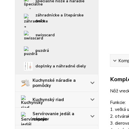
špeciálne nože a náradie
záhradnícke a štepárske
nože
swisscard
puzdrá
Kompl
doplnky a náhradné diely
Komple
Kuchynské náradie a
pomôcky
Nôž vreck
Kuchynský riad
Funkcie:
1. veľká 
Servírovanie jedál a
2. otvára
nápojov
3. dierov