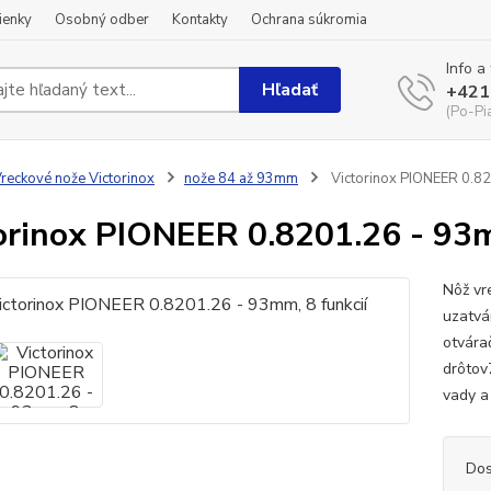
ienky
Osobný odber
Kontakty
Ochrana súkromia
Info a
Hľadať
+421
(Po-Pi
reckové nože Victorinox
nože 84 až 93mm
Victorinox PIONEER 0.82
orinox PIONEER 0.8201.26 - 93m
Nôž vr
uzatvá
otvára
drôtov
vady a
Dos