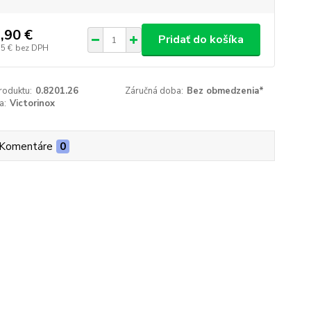
,90 €
Pridať do košíka
75 €
bez DPH
roduktu:
0.8201.26
Záručná doba:
Bez obmedzenia*
a:
Victorinox
Komentáre
0