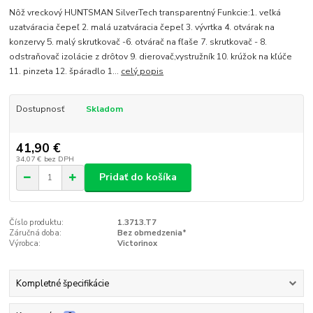
Nôž vreckový HUNTSMAN SilverTech transparentný Funkcie:1. veľká
uzatváracia čepeľ 2. malá uzatváracia čepeľ 3. vývrtka 4. otvárak na
konzervy 5. malý skrutkovač -6. otvárač na fľaše 7. skrutkovač - 8.
odstraňovač izolácie z drôtov 9. dierovač,vystružník 10. krúžok na kľúče
11. pinzeta 12. špáradlo 1...
celý popis
Dostupnosť
Skladom
41,90 €
34,07 €
bez DPH
Pridať do košíka
Číslo produktu:
1.3713.T7
Záručná doba:
Bez obmedzenia*
Výrobca:
Victorinox
Kompletné špecifikácie