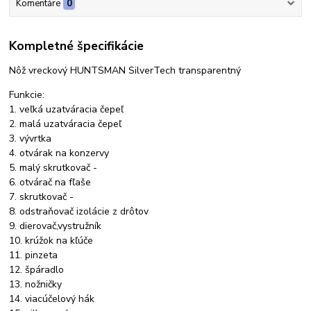
Komentáre
0
Kompletné špecifikácie
Nôž vreckový HUNTSMAN SilverTech transparentný
Funkcie:
1. veľká uzatváracia čepeľ
2. malá uzatváracia čepeľ
3. vývrtka
4. otvárak na konzervy
5. malý skrutkovač -
6. otvárač na fľaše
7. skrutkovač -
8. odstraňovač izolácie z drôtov
9. dierovač,vystružník
10. krúžok na kľúče
11. pinzeta
12. špáradlo
13. nožničky
14. viacúčelový hák