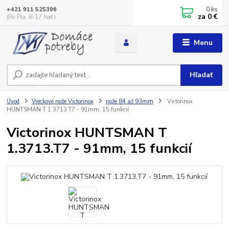
0
ks
+421 911 525396
za
0 €
(Po-Pia, 8-17 hod.)
Menu
Hľadať
Úvod
Vreckové nože Victorinox
nože 84 až 93mm
Victorinox
HUNTSMAN T 1.3713.T7 - 91mm, 15 funkcií
Victorinox HUNTSMAN T
1.3713.T7 - 91mm, 15 funkcií