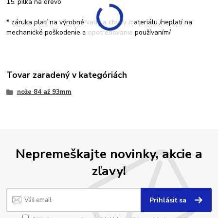
15. pilka na drevo
* záruka platí na výrobné vady a chyby materiálu /neplatí na
mechanické poškodenie a opotrebovanie používaním/
Tovar zaradený v kategóriách
nože 84 až 93mm
Nepremeškajte novinky, akcie a
zľavy!
Prihlásiť sa