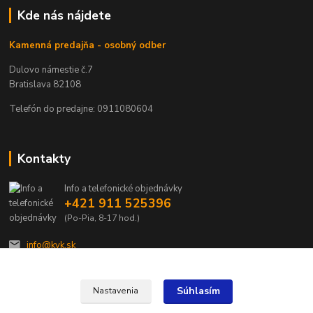
Kde nás nájdete
Kamenná predajňa - osobný odber
Dulovo námestie č.7
Bratislava 82108
Telefón do predajne: 0911080604
Kontakty
Info a telefonické objednávky
+421 911 525396
(Po-Pia, 8-17 hod.)
info@kvk.sk
Súhlasím
Nastavenia