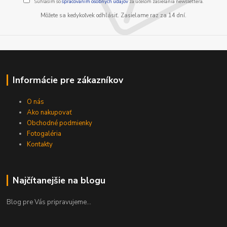
Súhlasím so
spracovaním osobných údajov
za účelom zasielania newslettera.
Môžete sa kedykoľvek odhlásiť. Zasielame raz za 14 dní.
Informácie pre zákazníkov
O nás
Ako nakupovať
Obchodné podmienky
Fotogaléria
Kontakty
Najčítanejšie na blogu
Blog pre Vás pripravujeme...