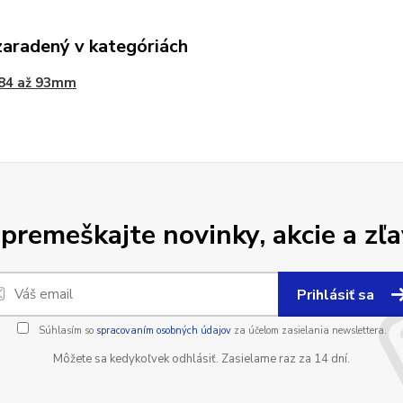
zaradený v kategóriách
 84 až 93mm
premeškajte novinky, akcie a zľa
Prihlásiť sa
Súhlasím so
spracovaním osobných údajov
za účelom zasielania newslettera.
Môžete sa kedykoľvek odhlásiť. Zasielame raz za 14 dní.