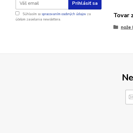
Prihlásiť sa
Tovar 
Súhlasím so
spracovaním osobných údajov
za
účelom zasielania newslettera.
nože
Ne