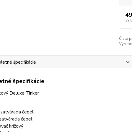
49
39,
Číslo p
Výrobc
etné špecifikácie
tné špecifikácie
kový Deluxe Tinker
uzatváracia čepeľ
zatváracia čepeľ
ovač krížový