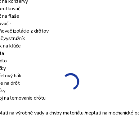
č na konzervy
krutkovač -
č na fľaše
ovač -
ňovač izolácie z drôtov
ač,vystružník
k na kľúče
ta
dlo
čky
čelový hák
te na drôt
čky
oj na lemovanie drôtu
platí na výrobné vady a chyby materiálu /neplatí na mechanické 