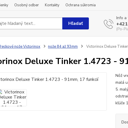
ienky
Osobný odber
Kontakty
Ochrana súkromia
Info a
Hľadať
+421
(Po-Pi
reckové nože Victorinox
nože 84 až 93mm
Victorinox Deluxe Tinker
orinox Deluxe Tinker 1.4723 - 9
Nôž vr
malá u
5. malý
odstraň
kľúče 1
Dos