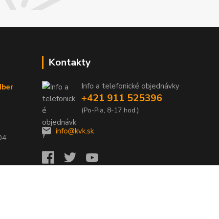
Kontakty
Info a telefonické objednávky
dber
+421 911 525396
(Po-Pia, 8-17 hod.)
info@kvk.sk
04
Vytvorené na
Eshop-rychlo.sk