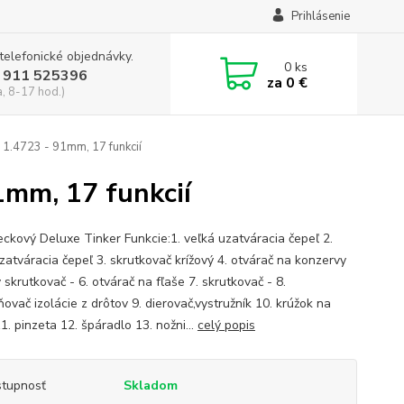
Prihlásenie
 telefonické objednávky.
0
ks
 911 525396
za
0 €
a, 8-17 hod.)
 1.4723 - 91mm, 17 funkcií
1mm, 17 funkcií
eckový Deluxe Tinker Funkcie:1. veľká uzatváracia čepeľ 2.
zatváracia čepeľ 3. skrutkovač krížový 4. otvárač na konzervy
 skrutkovač - 6. otvárač na fľaše 7. skrutkovač - 8.
ovač izolácie z drôtov 9. dierovač,vystružník 10. krúžok na
1. pinzeta 12. špáradlo 13. nožni...
celý popis
tupnosť
Skladom