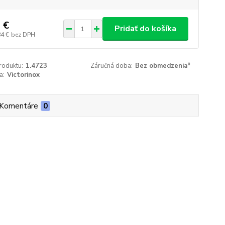
 €
Pridať do košíka
84 €
bez DPH
roduktu:
1.4723
Záručná doba:
Bez obmedzenia*
a:
Victorinox
Komentáre
0