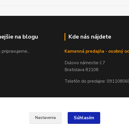
nejšie na blogu
Kde nás nájdete
 pripravujeme...
Kamenná predajňa - osobný o
Dulovo námestie č.7
Bratislava 82108
Telefón do predajne: 09110806
Súhlasím
Nastavenia