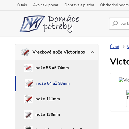
O nás
Ako nakupovať
Doprava a platba
Obchodné podm
Úvod
V
Vreckové nože Victorinox
Vict
nože 58 až 74mm
nože 84 až 93mm
nože 111mm
nože 130mm