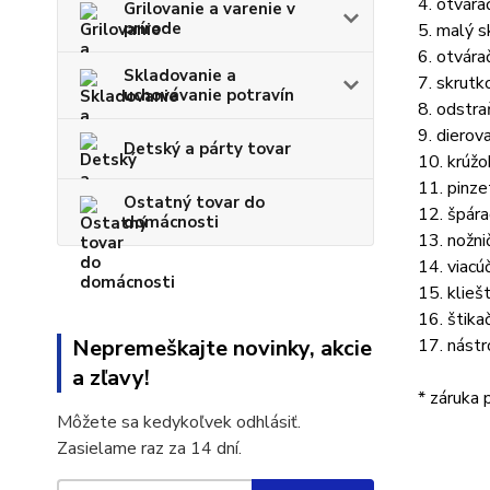
4. otvára
Grilovanie a varenie v
prírode
5. malý s
6. otvára
Skladovanie a
7. skrutk
uchovávanie potravín
8. odstra
9. dierov
Detský a párty tovar
10. krúžo
11. pinze
Ostatný tovar do
12. špára
domácnosti
13. nožni
14. viacú
15. klieš
16. štika
Nepremeškajte novinky, akcie
17. nástr
a zľavy!
* záruka 
Môžete sa kedykoľvek odhlásiť.
Zasielame raz za 14 dní.