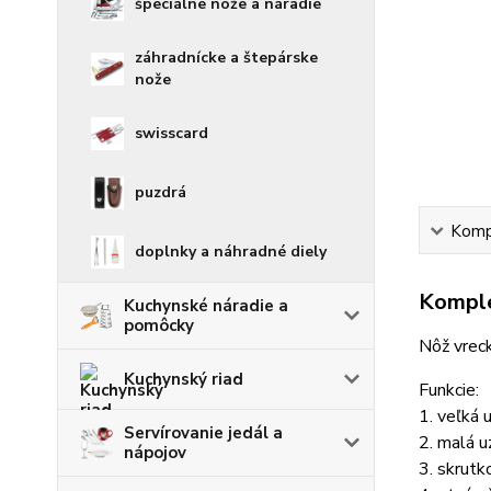
špeciálne nože a náradie
záhradnícke a štepárske
nože
swisscard
puzdrá
Kompl
doplnky a náhradné diely
Komple
Kuchynské náradie a
pomôcky
Nôž vrec
Kuchynský riad
Funkcie:
1. veľká 
Servírovanie jedál a
2. malá u
nápojov
3. skrutk