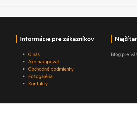
Informácie pre zákazníkov
Najčíta
O nás
Blog pre Vás
Ako nakupovať
Obchodné podmienky
Fotogaléria
Kontakty