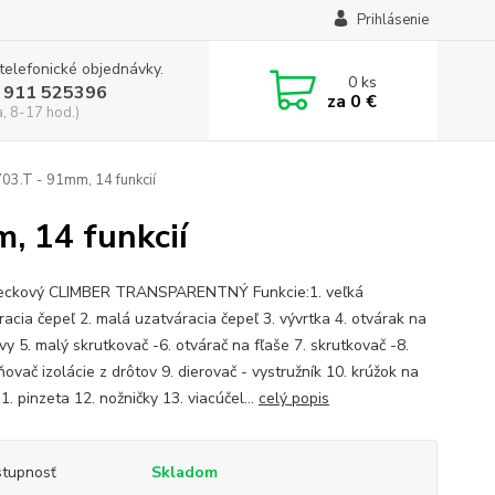
Prihlásenie
 telefonické objednávky.
0
ks
 911 525396
za
0 €
a, 8-17 hod.)
03.T - 91mm, 14 funkcií
, 14 funkcií
eckový CLIMBER TRANSPARENTNÝ Funkcie:1. veľká
racia čepeľ 2. malá uzatváracia čepeľ 3. vývrtka 4. otvárak na
y 5. malý skrutkovač -6. otvárač na fľaše 7. skrutkovač -8.
ovač izolácie z drôtov 9. dierovač - vystružník 10. krúžok na
1. pinzeta 12. nožničky 13. viacúčel...
celý popis
tupnosť
Skladom