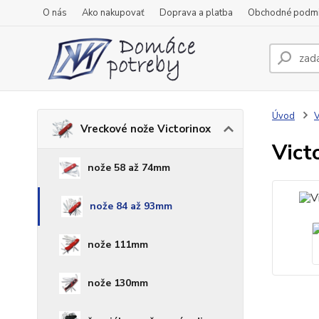
O nás
Ako nakupovať
Doprava a platba
Obchodné podm
Úvod
V
Vreckové nože Victorinox
Vict
nože 58 až 74mm
nože 84 až 93mm
nože 111mm
nože 130mm