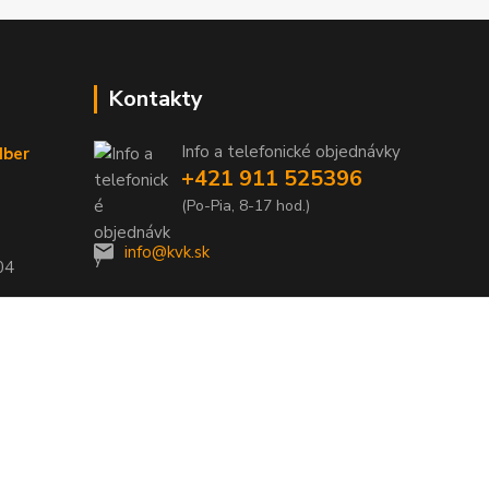
Kontakty
Info a telefonické objednávky
dber
+421 911 525396
(Po-Pia, 8-17 hod.)
info@kvk.sk
04
Vytvorené na
Eshop-rychlo.sk