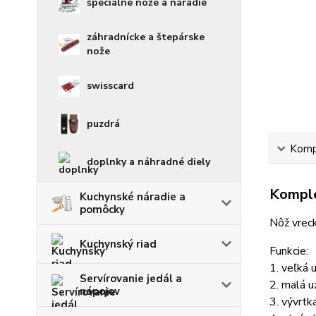
špeciálne nože a náradie
záhradnícke a štepárske
nože
swisscard
puzdrá
Kompl
doplnky a náhradné diely
Komple
Kuchynské náradie a
pomôcky
Nôž vre
Kuchynský riad
Funkcie:
1. veľká 
Servírovanie jedál a
2. malá u
nápojov
3. vývrtk