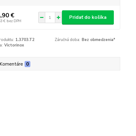
,90 €
Pridať do košíka
63 €
bez DPH
roduktu:
1.3703.T2
Záručná doba:
Bez obmedzenia*
a:
Victorinox
Komentáre
0