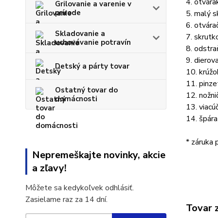
4. otvára
Grilovanie a varenie v
prírode
5. malý s
6. otvára
Skladovanie a
7. skrutk
uchovávanie potravín
8. odstra
9. dierov
Detský a párty tovar
10. krúžo
11. pinze
Ostatný tovar do
12. nožni
domácnosti
13. viacú
14. špár
* záruka 
Nepremeškajte novinky, akcie
a zľavy!
Môžete sa kedykoľvek odhlásiť.
Zasielame raz za 14 dní.
Tovar 