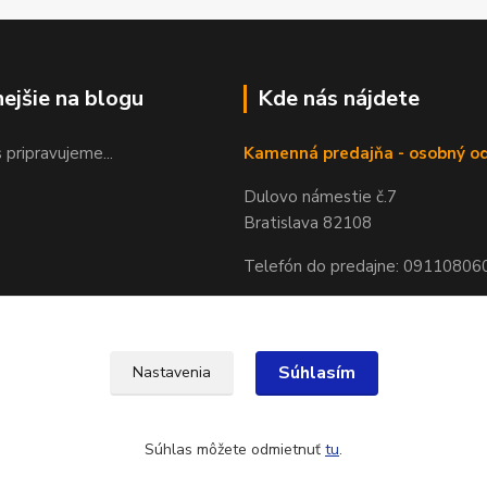
nejšie na blogu
Kde nás nájdete
 pripravujeme...
Kamenná predajňa - osobný o
Dulovo námestie č.7
Bratislava 82108
Telefón do predajne: 09110806
Súhlasím
Nastavenia
Súhlas môžete odmietnuť
tu
.