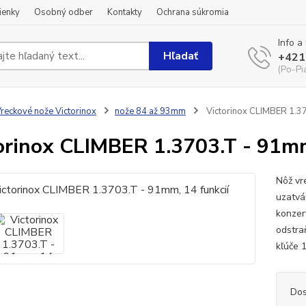
ienky
Osobný odber
Kontakty
Ochrana súkromia
Info a
Hľadať
+421
(Po-Pi
reckové nože Victorinox
nože 84 až 93mm
Victorinox CLIMBER 1.37
orinox CLIMBER 1.3703.T - 91mm
Nôž vr
uzatvá
konzerv
odstraň
kľúče 1
Dos