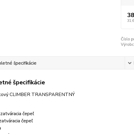
38
31,
Číslo p
Výrobc
etné špecifikácie
tné špecifikácie
ckový CLIMBER TRANSPARENTNÝ
uzatváracia čepeľ
zatváracia čepeľ
a