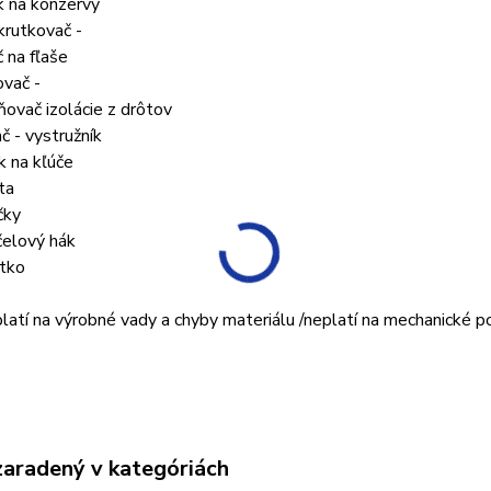
k na konzervy
krutkovač -
č na fľaše
ovač -
ňovač izolácie z drôtov
ač - vystružník
k na kľúče
ta
čky
čelový hák
atko
platí na výrobné vady a chyby materiálu /neplatí na mechanické 
zaradený v kategóriách