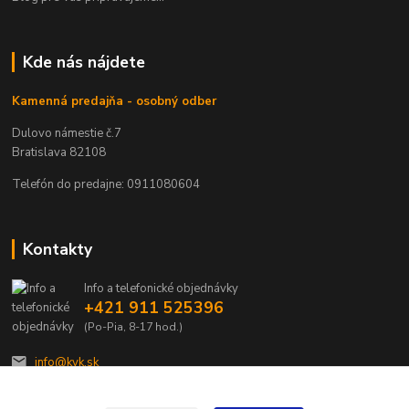
Kde nás nájdete
Kamenná predajňa - osobný odber
Dulovo námestie č.7
Bratislava 82108
Telefón do predajne: 0911080604
Kontakty
Info a telefonické objednávky
+421 911 525396
(Po-Pia, 8-17 hod.)
info@kvk.sk