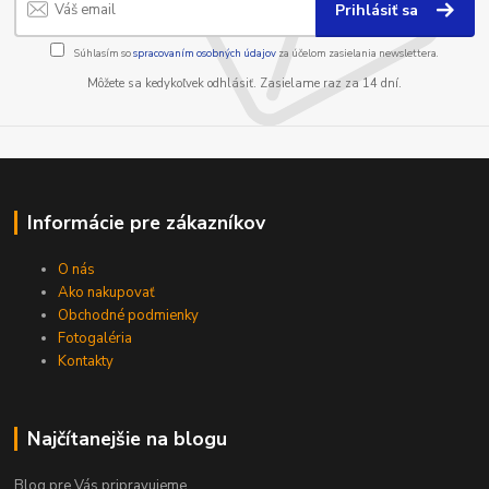
Prihlásiť sa
Súhlasím so
spracovaním osobných údajov
za účelom zasielania newslettera.
Môžete sa kedykoľvek odhlásiť. Zasielame raz za 14 dní.
Informácie pre zákazníkov
O nás
Ako nakupovať
Obchodné podmienky
Fotogaléria
Kontakty
Najčítanejšie na blogu
Blog pre Vás pripravujeme...