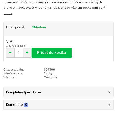
rozmerov a veľkostí - vynikajúce na varenie a pečenie vo všetkých
druhoch riadu, zvlášť vhodné na riad s antiadhéznym povlakom
celý
popis
Dostupnosť
Skladom
2 €
1,63 €
bez DPH
Pridať do košíka
Číslo produktu:
637306
Záručná doba:
3 roky
Výrobca:
Tescoma
Kompletné špecifikácie
Komentáre
0