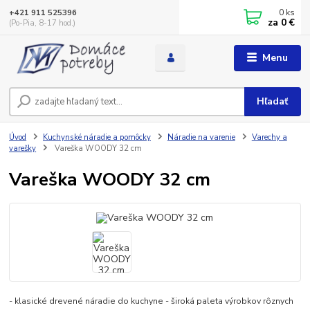
0
ks
+421 911 525396
za
0 €
(Po-Pia, 8-17 hod.)
Menu
Hľadať
Úvod
Kuchynské náradie a pomôcky
Náradie na varenie
Varechy a
varešky
Vareška WOODY 32 cm
Vareška WOODY 32 cm
- klasické drevené náradie do kuchyne - široká paleta výrobkov rôznych