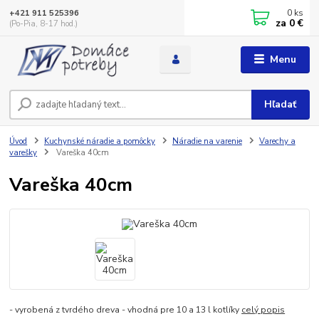
0
ks
+421 911 525396
za
0 €
(Po-Pia, 8-17 hod.)
Menu
Hľadať
Úvod
Kuchynské náradie a pomôcky
Náradie na varenie
Varechy a
varešky
Vareška 40cm
Vareška 40cm
- vyrobená z tvrdého dreva - vhodná pre 10 a 13 l kotlíky
celý popis