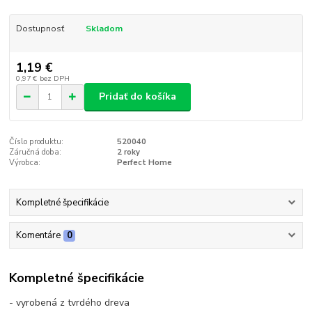
Dostupnosť
Skladom
1,19 €
0,97 €
bez DPH
Pridať do košíka
Číslo produktu:
520040
Záručná doba:
2 roky
Výrobca:
Perfect Home
Kompletné špecifikácie
Komentáre
0
Kompletné špecifikácie
- vyrobená z tvrdého dreva