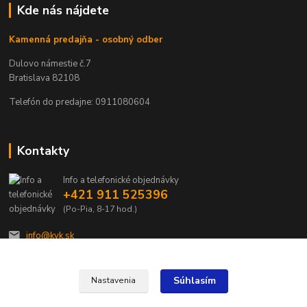
Kde nás nájdete
Kamenná predajňa - osobný odber
Dulovo námestie č.7
Bratislava 82108
Telefón do predajne: 0911080604
Kontakty
Info a telefonické objednávky
+421 911 525396
(Po-Pia, 8-17 hod.)
info@kvk.sk
Súhlasím
Nastavenia