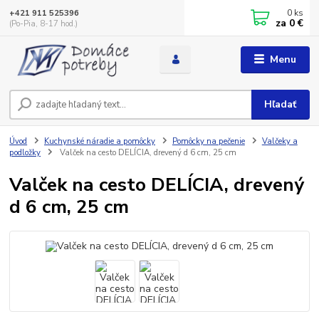
0
ks
+421 911 525396
za
0 €
(Po-Pia, 8-17 hod.)
Menu
Hľadať
Úvod
Kuchynské náradie a pomôcky
Pomôcky na pečenie
Valčeky a
podložky
Valček na cesto DELÍCIA, drevený d 6 cm, 25 cm
Valček na cesto DELÍCIA, drevený
d 6 cm, 25 cm