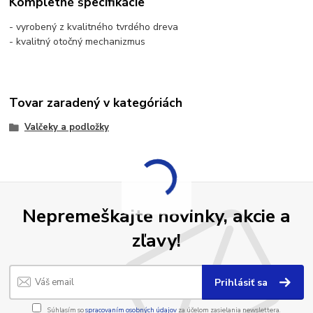
Kompletné špecifikácie
- vyrobený z kvalitného tvrdého dreva
- kvalitný otočný mechanizmus
Tovar zaradený v kategóriách
Valčeky a podložky
Nepremeškajte novinky, akcie a
zľavy!
Prihlásiť sa
Súhlasím so
spracovaním osobných údajov
za účelom zasielania newslettera.