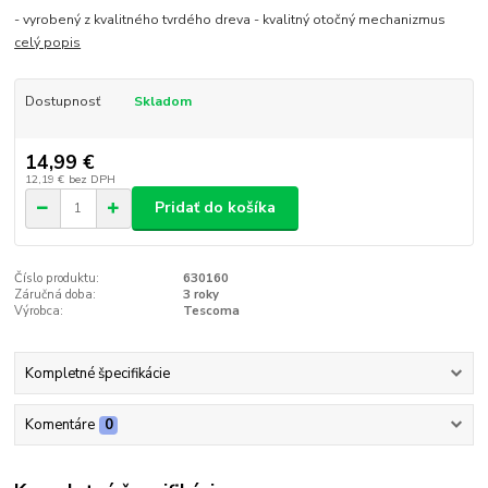
- vyrobený z kvalitného tvrdého dreva - kvalitný otočný mechanizmus
celý popis
Dostupnosť
Skladom
14,99 €
12,19 €
bez DPH
Pridať do košíka
Číslo produktu:
630160
Záručná doba:
3 roky
Výrobca:
Tescoma
Kompletné špecifikácie
Komentáre
0