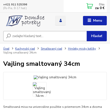
0
ks
+421 911 525396
za
0 €
(Po-Pia, 8-17 hod.)
Menu
Hľadať
Úvod
Kuchynský riad
Smaltovaný riad
Hrnčeky misky kotlíky
Vajling smaltovaný 34cm
Vajling smaltovaný 34cm
Smaltovaná misa na univerzálne použitie s priemerom 34cm a dvoma