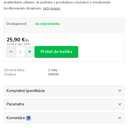
praktickými uškami. Je jedným z produktov v kolekcii s moderným
bodkovaným dizajnom.
celý popis
Dostupnosť
na objednávku
25,90 €
/
ks
21,06 €
bez DPH
Pridať do košíka
Záručná doba:
2 roky
Výrobca:
ORION
Kompletné špecifikácie
Parametre
Komentáre
0