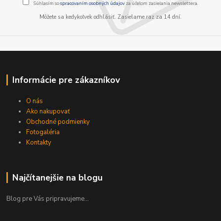
Súhlasím so
spracovaním osobných údajov
za účelom zasielania newslettera.
Môžete sa kedykoľvek odhlásiť. Zasielame raz za 14 dní.
Informácie pre zákazníkov
O nás
Ako nakupovať
Obchodné podmienky
Fotogaléria
Kontakty
Najčítanejšie na blogu
Blog pre Vás pripravujeme...