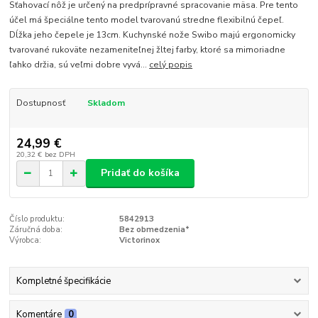
Sťahovací nôž je určený na predprípravné spracovanie mäsa. Pre tento
účel má špeciálne tento model tvarovanú stredne flexibilnú čepeľ.
Dĺžka jeho čepele je 13cm. Kuchynské nože Swibo majú ergonomicky
tvarované rukoväte nezameniteľnej žltej farby, ktoré sa mimoriadne
ľahko držia, sú veľmi dobre vyvá...
celý popis
Dostupnosť
Skladom
24,99 €
20,32 €
bez DPH
Pridať do košíka
Číslo produktu:
5842913
Záručná doba:
Bez obmedzenia*
Výrobca:
Victorinox
Kompletné špecifikácie
Komentáre
0