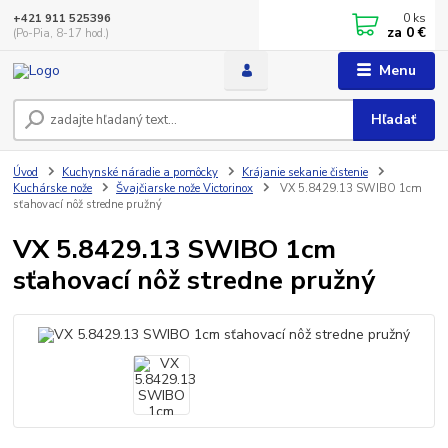
0
ks
+421 911 525396
za
0 €
(Po-Pia, 8-17 hod.)
Menu
Hľadať
Úvod
Kuchynské náradie a pomôcky
Krájanie sekanie čistenie
Kuchárske nože
Švajčiarske nože Victorinox
VX 5.8429.13 SWIBO 1cm
sťahovací nôž stredne pružný
VX 5.8429.13 SWIBO 1cm
sťahovací nôž stredne pružný