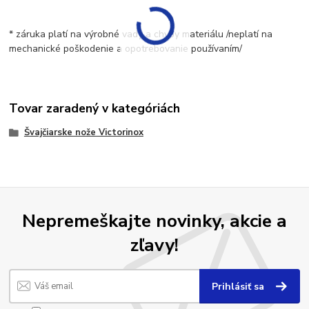
* záruka platí na výrobné vady a chyby materiálu /neplatí na
mechanické poškodenie a opotrebovanie používaním/
Tovar zaradený v kategóriách
Švajčiarske nože Victorinox
Nepremeškajte novinky, akcie a
zľavy!
Prihlásiť sa