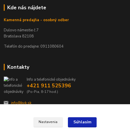
Kde nás nájdete
Kamenná predajňa - osobný odber
Dulovo námestie č.7
Bratislava 82108
Telefón do predajne: 0911080604
Kontakty
Info a telefonické objednávky
+421 911 525396
(Po-Pia, 8-17 hod.)
info@kvk.sk
Súhlasím
Nastavenia