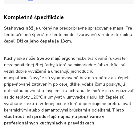
Kompletné špecifikácie
Sťahovací nôž
je určený na predprípravné spracovanie mäsa. Pre
tento účel má špeciálne tento model tvarovanú stredne flexibilnú
čepeľ.
Dĺžka jeho čepele je 13cm.
Kuchynské nože
Swibo
majú ergonomicky tvarované rukoväte
nezameniteľnej žltej farby, ktoré sa mimoriadne ľahko držia, sú
veľmi dobre vyvážené a umožňujú jednoduchú
manipuláciu. Navyše sú vyhotovované bez mikropórov a k čepeli
pripevňované zatavením po celej dĺžke, vďaka čomu poskytujú
optimálnu pevnosť a hygienickú ochranu. Je možné ich sterilizovať
až do teploty 120°C a umývať v umývačke riadu. Ich čepele sú
vyrábané z extra tvrdenej ocele ktorú doporučujeme prebrusovať
keramickými alebo diamantovými brúskami a ocieľkami.
Tieto
vlastnosti ich predurčujú najmä na používanie v
profesionálnych kuchyniach a prevádzkach.