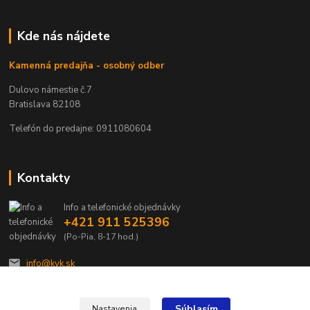
Kde nás nájdete
Kamenná predajňa - osobný odber
Dulovo námestie č.7
Bratislava 82108
Telefón do predajne: 0911080604
Kontakty
Info a telefonické objednávky
+421 911 525396
(Po-Pia, 8-17 hod.)
info@kvk.sk
Súhlasím
Nastavenia