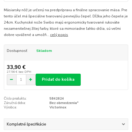
Mäsiarsky nôž je určený na predprípravu a finálne spracovanie mäsa. Pre
tento účel má špeciálne tvarovanú pevnejšiu čepeľ. Dĺžka jeho čepele je
24cm. Kuchynské nože Swibo majú ergonomicky tvarované rukoväte
nezameniteľnej žltej farby, ktoré sa mimoriadne ľahko držia, sú veľmi
dobre vyvážené a umožň...
celý popis
Dostupnosť
Skladom
33,90 €
27,56 €
bez DPH
Pridať do košíka
Číslo produktu:
5842624
Záručná doba:
Bez obmedzenia*
Výrobca:
Victorinox
Kompletné špecifikácie