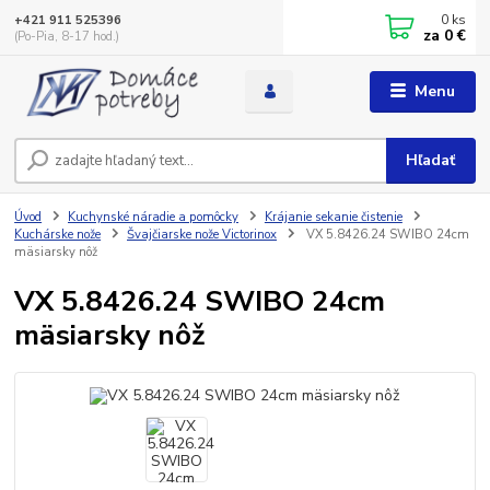
0
ks
+421 911 525396
za
0 €
(Po-Pia, 8-17 hod.)
Menu
Hľadať
Úvod
Kuchynské náradie a pomôcky
Krájanie sekanie čistenie
Kuchárske nože
Švajčiarske nože Victorinox
VX 5.8426.24 SWIBO 24cm
mäsiarsky nôž
VX 5.8426.24 SWIBO 24cm
mäsiarsky nôž