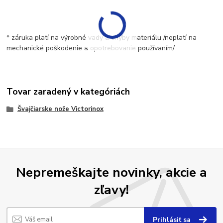
* záruka platí na výrobné vady a chyby materiálu /neplatí na
mechanické poškodenie a opotrebovanie používaním/
Tovar zaradený v kategóriách
Švajčiarske nože Victorinox
Nepremeškajte novinky, akcie a
zľavy!
Prihlásiť sa