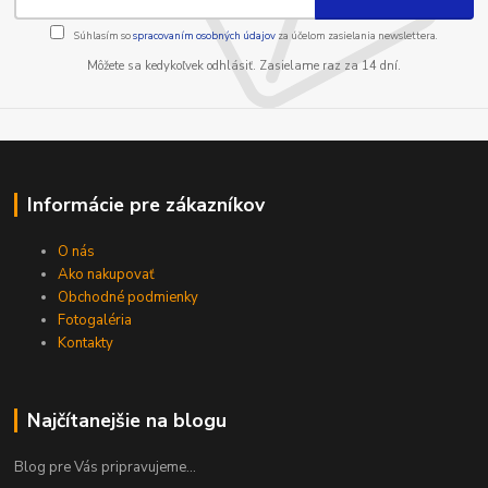
Súhlasím so
spracovaním osobných údajov
za účelom zasielania newslettera.
Môžete sa kedykoľvek odhlásiť. Zasielame raz za 14 dní.
Informácie pre zákazníkov
O nás
Ako nakupovať
Obchodné podmienky
Fotogaléria
Kontakty
Najčítanejšie na blogu
Blog pre Vás pripravujeme...