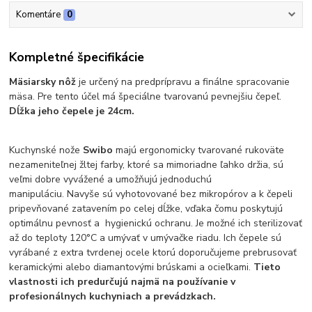
Komentáre
0
Kompletné špecifikácie
Mäsiarsky nôž
je určený na predprípravu a finálne spracovanie
mäsa. Pre tento účel má špeciálne tvarovanú pevnejšiu čepeľ.
Dĺžka jeho čepele je 24cm.
Kuchynské nože
Swibo
majú ergonomicky tvarované rukoväte
nezameniteľnej žltej farby, ktoré sa mimoriadne ľahko držia, sú
veľmi dobre vyvážené a umožňujú jednoduchú
manipuláciu. Navyše sú vyhotovované bez mikropórov a k čepeli
pripevňované zatavením po celej dĺžke, vďaka čomu poskytujú
optimálnu pevnosť a hygienickú ochranu. Je možné ich sterilizovať
až do teploty 120°C a umývať v umývačke riadu. Ich čepele sú
vyrábané z extra tvrdenej ocele ktorú doporučujeme prebrusovať
keramickými alebo diamantovými brúskami a ocieľkami.
Tieto
vlastnosti ich predurčujú najmä na používanie v
profesionálnych kuchyniach a prevádzkach.