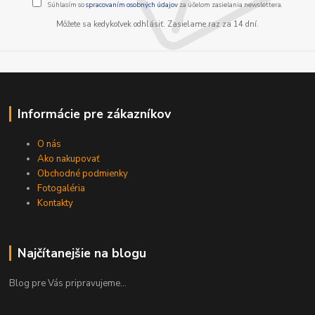
Súhlasím so
spracovaním osobných údajov
za účelom zasielania newslettera.
Môžete sa kedykoľvek odhlásiť. Zasielame raz za 14 dní.
Informácie pre zákazníkov
O nás
Ako nakupovať
Obchodné podmienky
Fotogaléria
Kontakty
Najčítanejšie na blogu
Blog pre Vás pripravujeme...