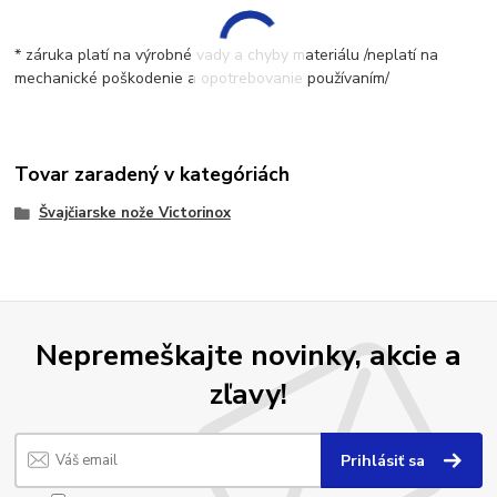
* záruka platí na výrobné vady a chyby materiálu /neplatí na
mechanické poškodenie a opotrebovanie používaním/
Tovar zaradený v kategóriách
Švajčiarske nože Victorinox
Nepremeškajte novinky, akcie a
zľavy!
Prihlásiť sa