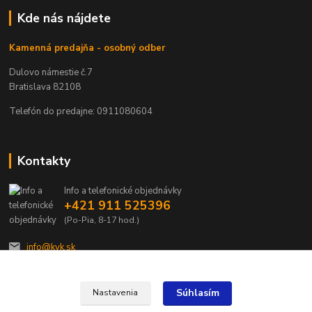
Kde nás nájdete
Kamenná predajňa - osobný odber
Dulovo námestie č.7
Bratislava 82108
Telefón do predajne: 0911080604
Kontakty
Info a telefonické objednávky
+421 911 525396
(Po-Pia, 8-17 hod.)
info@kvk.sk
Súhlasím
Nastavenia