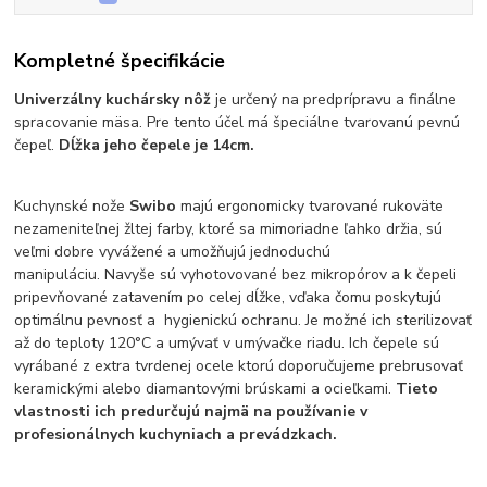
Kompletné špecifikácie
Univerzálny kuchársky nôž
je určený na predprípravu a finálne
spracovanie mäsa. Pre tento účel má špeciálne tvarovanú pevnú
čepeľ.
Dĺžka jeho čepele je 14cm.
Kuchynské nože
Swibo
majú ergonomicky tvarované rukoväte
nezameniteľnej žltej farby, ktoré sa mimoriadne ľahko držia, sú
veľmi dobre vyvážené a umožňujú jednoduchú
manipuláciu. Navyše sú vyhotovované bez mikropórov a k čepeli
pripevňované zatavením po celej dĺžke, vďaka čomu poskytujú
optimálnu pevnosť a hygienickú ochranu. Je možné ich sterilizovať
až do teploty 120°C a umývať v umývačke riadu. Ich čepele sú
vyrábané z extra tvrdenej ocele ktorú doporučujeme prebrusovať
keramickými alebo diamantovými brúskami a ocieľkami.
Tieto
vlastnosti ich predurčujú najmä na používanie v
profesionálnych kuchyniach a prevádzkach.