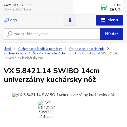
0
ks
+421 911 525396
za
0 €
(Po-Pia, 8-17 hod.)
Menu
Hľadať
Úvod
Kuchynské náradie a pomôcky
Krájanie sekanie čistenie
Kuchárske nože
Švajčiarske nože Victorinox
VX 5.8421.14 SWIBO 14cm
univerzálny kuchársky nôž
VX 5.8421.14 SWIBO 14cm
univerzálny kuchársky nôž