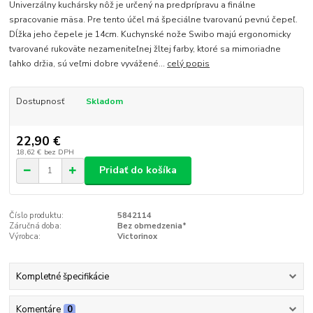
Univerzálny kuchársky nôž je určený na predprípravu a finálne
spracovanie mäsa. Pre tento účel má špeciálne tvarovanú pevnú čepeľ.
Dĺžka jeho čepele je 14cm. Kuchynské nože Swibo majú ergonomicky
tvarované rukoväte nezameniteľnej žltej farby, ktoré sa mimoriadne
ľahko držia, sú veľmi dobre vyvážené...
celý popis
Dostupnosť
Skladom
22,90 €
18,62 €
bez DPH
Pridať do košíka
Číslo produktu:
5842114
Záručná doba:
Bez obmedzenia*
Výrobca:
Victorinox
Kompletné špecifikácie
Komentáre
0