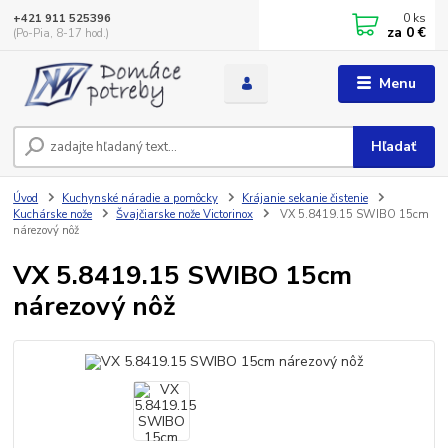
0
ks
+421 911 525396
za
0 €
(Po-Pia, 8-17 hod.)
Menu
Hľadať
Úvod
Kuchynské náradie a pomôcky
Krájanie sekanie čistenie
Kuchárske nože
Švajčiarske nože Victorinox
VX 5.8419.15 SWIBO 15cm
nárezový nôž
VX 5.8419.15 SWIBO 15cm
nárezový nôž