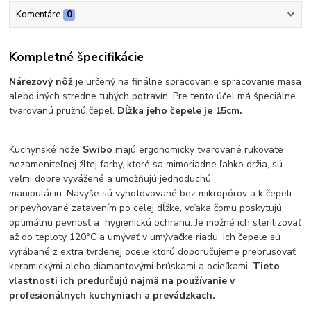
Komentáre
0
Kompletné špecifikácie
Nárezový nôž
je určený na finálne spracovanie spracovanie mäsa
alebo iných stredne tuhých potravín. Pre tento účel má špeciálne
tvarovanú pružnú čepeľ.
Dĺžka jeho čepele je 15cm.
Kuchynské nože
Swibo
majú ergonomicky tvarované rukoväte
nezameniteľnej žltej farby, ktoré sa mimoriadne ľahko držia, sú
veľmi dobre vyvážené a umožňujú jednoduchú
manipuláciu. Navyše sú vyhotovované bez mikropórov a k čepeli
pripevňované zatavením po celej dĺžke, vďaka čomu poskytujú
optimálnu pevnosť a hygienickú ochranu. Je možné ich sterilizovať
až do teploty 120°C a umývať v umývačke riadu. Ich čepele sú
vyrábané z extra tvrdenej ocele ktorú doporučujeme prebrusovať
keramickými alebo diamantovými brúskami a ocieľkami.
Tieto
vlastnosti ich predurčujú najmä na používanie v
profesionálnych kuchyniach a prevádzkach.