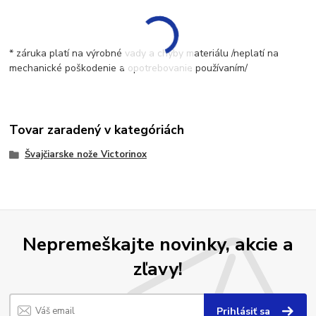
* záruka platí na výrobné vady a chyby materiálu /neplatí na
mechanické poškodenie a opotrebovanie používaním/
Tovar zaradený v kategóriách
Švajčiarske nože Victorinox
Nepremeškajte novinky, akcie a
zľavy!
Prihlásiť sa