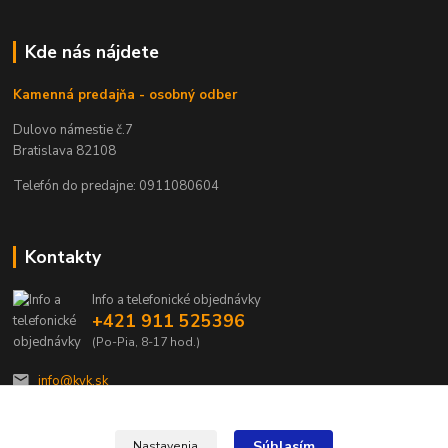
Kde nás nájdete
Kamenná predajňa - osobný odber
Dulovo námestie č.7
Bratislava 82108
Telefón do predajne: 0911080604
Kontakty
Info a telefonické objednávky
+421 911 525396
(Po-Pia, 8-17 hod.)
info@kvk.sk
Súhlasím
Nastavenia