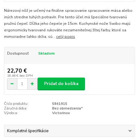
Nárezový nôž je určený na finálne spracovanie spracovanie mäsa alebo
iných stredne tuhých potravín. Pre tento účel má špeciálne tvarovanú
pružnú čepeľ. Dĺžka jeho čepele je 15cm. Kuchynské nože Swibo majú
ergonomicky tvarované rukoväte nezameniteľnej žltej farby, ktoré sa
mimoriadne ľahko držia, sú...
celý popis
Dostupnosť
Skladom
22,70 €
18,46 €
bez DPH
Pridať do košíka
Číslo produktu:
5841915
Záručná doba:
Bez obmedzenia*
Výrobca:
Victorinox
Kompletné špecifikácie