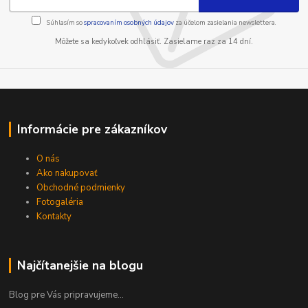
Súhlasím so
spracovaním osobných údajov
za účelom zasielania newslettera.
Môžete sa kedykoľvek odhlásiť. Zasielame raz za 14 dní.
Informácie pre zákazníkov
O nás
Ako nakupovať
Obchodné podmienky
Fotogaléria
Kontakty
Najčítanejšie na blogu
Blog pre Vás pripravujeme...