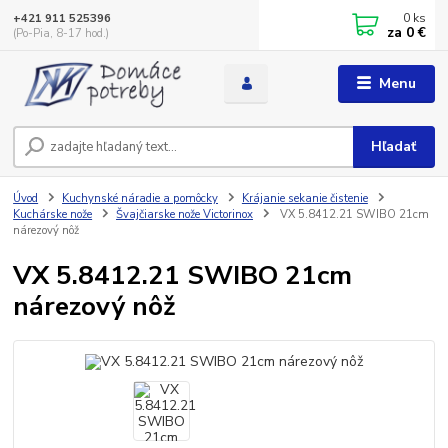
0
ks
+421 911 525396
za
0 €
(Po-Pia, 8-17 hod.)
Menu
Hľadať
Úvod
Kuchynské náradie a pomôcky
Krájanie sekanie čistenie
Kuchárske nože
Švajčiarske nože Victorinox
VX 5.8412.21 SWIBO 21cm
nárezový nôž
VX 5.8412.21 SWIBO 21cm
nárezový nôž