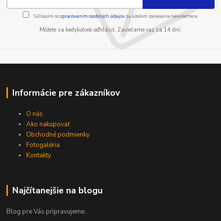
Súhlasím so
spracovaním osobných údajov
za účelom zasielania newslettera.
Môžete sa kedykoľvek odhlásiť. Zasielame raz za 14 dní.
Informácie pre zákazníkov
O nás
Ako nakupovať
Obchodné podmienky
Fotogaléria
Kontakty
Najčítanejšie na blogu
Blog pre Vás pripravujeme...