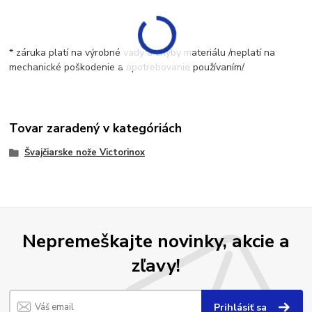
* záruka platí na výrobné vady a chyby materiálu /neplatí na
mechanické poškodenie a opotrebovanie používaním/
Tovar zaradený v kategóriách
Švajčiarske nože Victorinox
Nepremeškajte novinky, akcie a
zľavy!
Prihlásiť sa