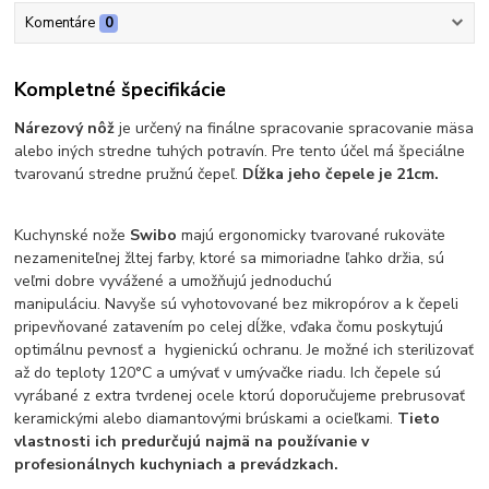
Komentáre
0
Kompletné špecifikácie
Nárezový nôž
je určený na finálne spracovanie spracovanie mäsa
alebo iných stredne tuhých potravín. Pre tento účel má špeciálne
tvarovanú stredne pružnú čepeľ.
Dĺžka jeho čepele je 21cm.
Kuchynské nože
Swibo
majú ergonomicky tvarované rukoväte
nezameniteľnej žltej farby, ktoré sa mimoriadne ľahko držia, sú
veľmi dobre vyvážené a umožňujú jednoduchú
manipuláciu. Navyše sú vyhotovované bez mikropórov a k čepeli
pripevňované zatavením po celej dĺžke, vďaka čomu poskytujú
optimálnu pevnosť a hygienickú ochranu. Je možné ich sterilizovať
až do teploty 120°C a umývať v umývačke riadu. Ich čepele sú
vyrábané z extra tvrdenej ocele ktorú doporučujeme prebrusovať
keramickými alebo diamantovými brúskami a ocieľkami.
Tieto
vlastnosti ich predurčujú najmä na používanie v
profesionálnych kuchyniach a prevádzkach.