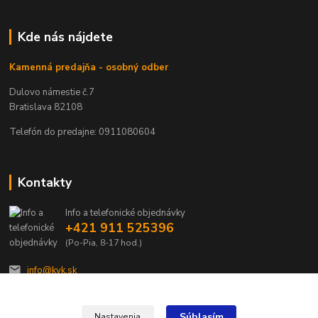
Kde nás nájdete
Kamenná predajňa - osobný odber
Dulovo námestie č.7
Bratislava 82108
Telefón do predajne: 0911080604
Kontakty
Info a telefonické objednávky
+421 911 525396
(Po-Pia, 8-17 hod.)
info@kvk.sk
Súhlasím
Nastavenia