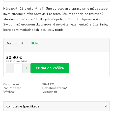
Nárezový nôž je určený na finálne spracovanie spracovanie mäsa alebo
iných stredne tuhých potravín. Pre tento účel má špeciálne tvarovanú
stredne pružnú čepeľ. Dĺžka jeho čepele je 21cm. Kuchynské nože
Swibo majú ergonomicky tvarované rukoväte nezameniteľnej žltej farby,
ktoré sa mimoriadne ľahko d...
celý popis
Dostupnosť
Skladom
30,90 €
25,12 €
bez DPH
Pridať do košíka
Číslo produktu:
5841221
Záručná doba:
Bez obmedzenia*
Výrobca:
Victorinox
Kompletné špecifikácie