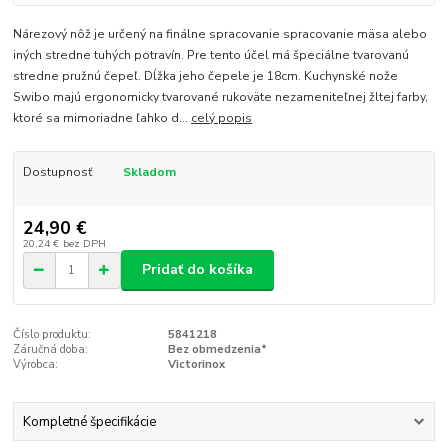
Nárezový nôž je určený na finálne spracovanie spracovanie mäsa alebo
iných stredne tuhých potravín. Pre tento účel má špeciálne tvarovanú
stredne pružnú čepeľ. Dĺžka jeho čepele je 18cm. Kuchynské nože
Swibo majú ergonomicky tvarované rukoväte nezameniteľnej žltej farby,
ktoré sa mimoriadne ľahko d...
celý popis
Dostupnosť
Skladom
24,90 €
20,24 €
bez DPH
Pridať do košíka
Číslo produktu:
5841218
Záručná doba:
Bez obmedzenia*
Výrobca:
Victorinox
Kompletné špecifikácie