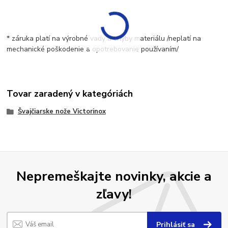
* záruka platí na výrobné vady a chyby materiálu /neplatí na
mechanické poškodenie a opotrebovanie používaním/
Tovar zaradený v kategóriách
Švajčiarske nože Victorinox
Nepremeškajte novinky, akcie a
zľavy!
Prihlásiť sa