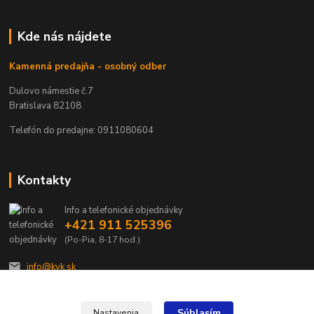
Kde nás nájdete
Kamenná predajňa - osobný odber
Dulovo námestie č.7
Bratislava 82108
Telefón do predajne: 0911080604
Kontakty
Info a telefonické objednávky
+421 911 525396
(Po-Pia, 8-17 hod.)
info@kvk.sk
Súhlasím
Nastavenia