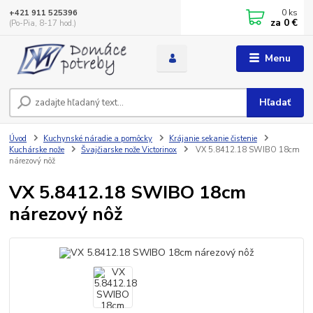
0
ks
+421 911 525396
za
0 €
(Po-Pia, 8-17 hod.)
Menu
Hľadať
Úvod
Kuchynské náradie a pomôcky
Krájanie sekanie čistenie
Kuchárske nože
Švajčiarske nože Victorinox
VX 5.8412.18 SWIBO 18cm
nárezový nôž
VX 5.8412.18 SWIBO 18cm
nárezový nôž