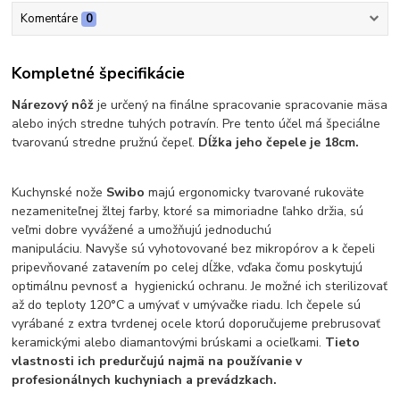
Komentáre
0
Kompletné špecifikácie
Nárezový nôž
je určený na finálne spracovanie spracovanie mäsa
alebo iných stredne tuhých potravín. Pre tento účel má špeciálne
tvarovanú stredne pružnú čepeľ.
Dĺžka jeho čepele je 18cm.
Kuchynské nože
Swibo
majú ergonomicky tvarované rukoväte
nezameniteľnej žltej farby, ktoré sa mimoriadne ľahko držia, sú
veľmi dobre vyvážené a umožňujú jednoduchú
manipuláciu. Navyše sú vyhotovované bez mikropórov a k čepeli
pripevňované zatavením po celej dĺžke, vďaka čomu poskytujú
optimálnu pevnosť a hygienickú ochranu. Je možné ich sterilizovať
až do teploty 120°C a umývať v umývačke riadu. Ich čepele sú
vyrábané z extra tvrdenej ocele ktorú doporučujeme prebrusovať
keramickými alebo diamantovými brúskami a ocieľkami.
Tieto
vlastnosti ich predurčujú najmä na používanie v
profesionálnych kuchyniach a prevádzkach.