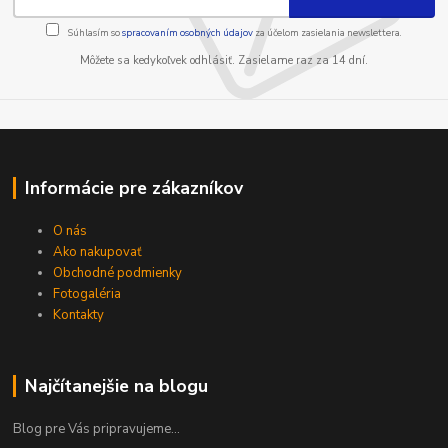
Súhlasím so
spracovaním osobných údajov
za účelom zasielania newslettera.
Môžete sa kedykoľvek odhlásiť. Zasielame raz za 14 dní.
Informácie pre zákazníkov
O nás
Ako nakupovať
Obchodné podmienky
Fotogaléria
Kontakty
Najčítanejšie na blogu
Blog pre Vás pripravujeme...