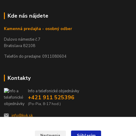
Kde nás nájdete
Kamenná predajňa - osobný odber
Dulovo námestie č.7
Bratislava 82108
Telefón do predajne: 0911080604
Kontakty
Info a telefonické objednávky
+421 911 525396
(Po-Pia, 8-17 hod.)
info@kvk.sk
Súhlasím
Nastavenia