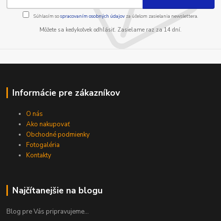
Súhlasím so
spracovaním osobných údajov
za účelom zasielania newslettera.
Môžete sa kedykoľvek odhlásiť. Zasielame raz za 14 dní.
Informácie pre zákazníkov
O nás
Ako nakupovať
Obchodné podmienky
Fotogaléria
Kontakty
Najčítanejšie na blogu
Blog pre Vás pripravujeme...