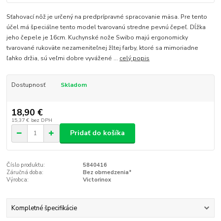
Sťahovací nôž je určený na predprípravné spracovanie mäsa. Pre tento
účel má špeciálne tento model tvarovanú stredne pevnú čepeľ. Dĺžka
jeho čepele je 16cm. Kuchynské nože Swibo majú ergonomicky
tvarované rukoväte nezameniteľnej žltej farby, ktoré sa mimoriadne
ľahko držia, sú veľmi dobre vyvážené ...
celý popis
Dostupnosť
Skladom
18,90 €
15,37 €
bez DPH
Pridať do košíka
Číslo produktu:
5840416
Záručná doba:
Bez obmedzenia*
Výrobca:
Victorinox
Kompletné špecifikácie