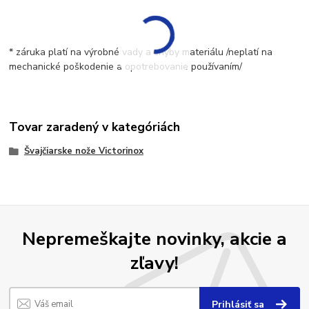
* záruka platí na výrobné vady a chyby materiálu /neplatí na
mechanické poškodenie a opotrebovanie používaním/
Tovar zaradený v kategóriách
Švajčiarske nože Victorinox
Nepremeškajte novinky, akcie a
zľavy!
Prihlásiť sa