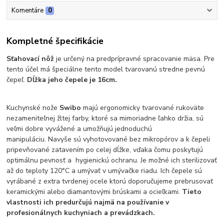
Komentáre
0
Kompletné špecifikácie
Sťahovací nôž
je určený na predprípravné spracovanie mäsa. Pre
tento účel má špeciálne tento model tvarovanú stredne pevnú
čepeľ.
Dĺžka jeho čepele je 16cm.
Kuchynské nože
Swibo
majú ergonomicky tvarované rukoväte
nezameniteľnej žltej farby, ktoré sa mimoriadne ľahko držia, sú
veľmi dobre vyvážené a umožňujú jednoduchú
manipuláciu. Navyše sú vyhotovované bez mikropórov a k čepeli
pripevňované zatavením po celej dĺžke, vďaka čomu poskytujú
optimálnu pevnosť a hygienickú ochranu. Je možné ich sterilizovať
až do teploty 120°C a umývať v umývačke riadu. Ich čepele sú
vyrábané z extra tvrdenej ocele ktorú doporučujeme prebrusovať
keramickými alebo diamantovými brúskami a ocieľkami.
Tieto
vlastnosti ich predurčujú najmä na používanie v
profesionálnych kuchyniach a prevádzkach.