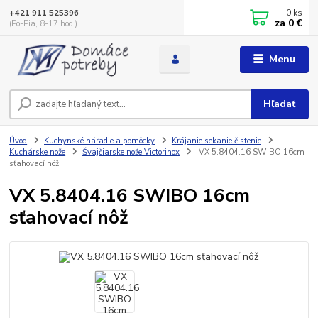
0
ks
+421 911 525396
za
0 €
(Po-Pia, 8-17 hod.)
Menu
Hľadať
Úvod
Kuchynské náradie a pomôcky
Krájanie sekanie čistenie
Kuchárske nože
Švajčiarske nože Victorinox
VX 5.8404.16 SWIBO 16cm
sťahovací nôž
VX 5.8404.16 SWIBO 16cm
sťahovací nôž