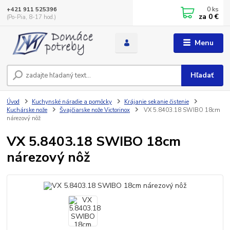
0
ks
+421 911 525396
za
0 €
(Po-Pia, 8-17 hod.)
Menu
Hľadať
Úvod
Kuchynské náradie a pomôcky
Krájanie sekanie čistenie
Kuchárske nože
Švajčiarske nože Victorinox
VX 5.8403.18 SWIBO 18cm
nárezový nôž
VX 5.8403.18 SWIBO 18cm
nárezový nôž