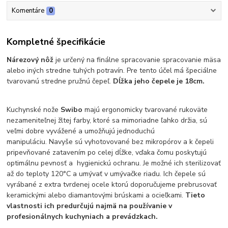
Komentáre
0
Kompletné špecifikácie
Nárezový nôž
je určený na finálne spracovanie spracovanie mäsa
alebo iných stredne tuhých potravín. Pre tento účel má špeciálne
tvarovanú stredne pružnú čepeľ.
Dĺžka jeho čepele je 18cm.
Kuchynské nože
Swibo
majú ergonomicky tvarované rukoväte
nezameniteľnej žltej farby, ktoré sa mimoriadne ľahko držia, sú
veľmi dobre vyvážené a umožňujú jednoduchú
manipuláciu. Navyše sú vyhotovované bez mikropórov a k čepeli
pripevňované zatavením po celej dĺžke, vďaka čomu poskytujú
optimálnu pevnosť a hygienickú ochranu. Je možné ich sterilizovať
až do teploty 120°C a umývať v umývačke riadu. Ich čepele sú
vyrábané z extra tvrdenej ocele ktorú doporučujeme prebrusovať
keramickými alebo diamantovými brúskami a ocieľkami.
Tieto
vlastnosti ich predurčujú najmä na používanie v
profesionálnych kuchyniach a prevádzkach.