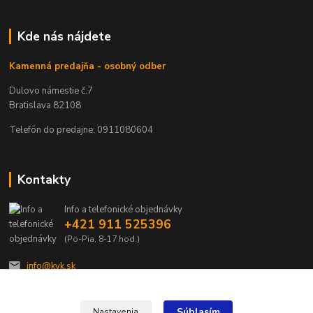
Kde nás nájdete
Kamenná predajňa - osobný odber
Dulovo námestie č.7
Bratislava 82108
Telefón do predajne: 0911080604
Kontakty
Info a telefonické objednávky
+421 911 525396
(Po-Pia, 8-17 hod.)
info@kvk.sk
Súhlasím
Nastavenia