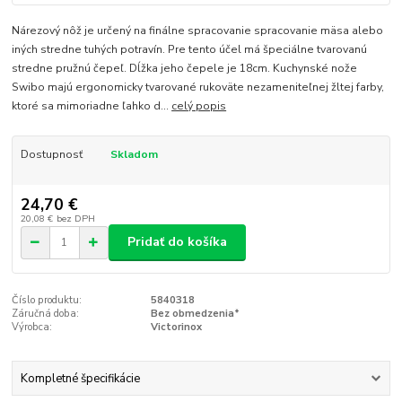
Nárezový nôž je určený na finálne spracovanie spracovanie mäsa alebo
iných stredne tuhých potravín. Pre tento účel má špeciálne tvarovanú
stredne pružnú čepeľ. Dĺžka jeho čepele je 18cm. Kuchynské nože
Swibo majú ergonomicky tvarované rukoväte nezameniteľnej žltej farby,
ktoré sa mimoriadne ľahko d...
celý popis
Dostupnosť
Skladom
24,70 €
20,08 €
bez DPH
Pridať do košíka
Číslo produktu:
5840318
Záručná doba:
Bez obmedzenia*
Výrobca:
Victorinox
Kompletné špecifikácie