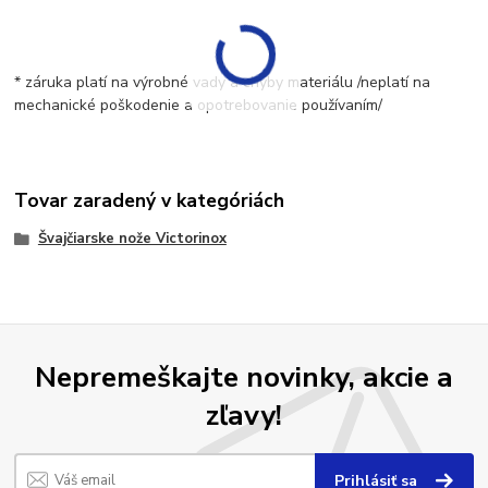
* záruka platí na výrobné vady a chyby materiálu /neplatí na
mechanické poškodenie a opotrebovanie používaním/
Tovar zaradený v kategóriách
Švajčiarske nože Victorinox
Nepremeškajte novinky, akcie a
zľavy!
Prihlásiť sa