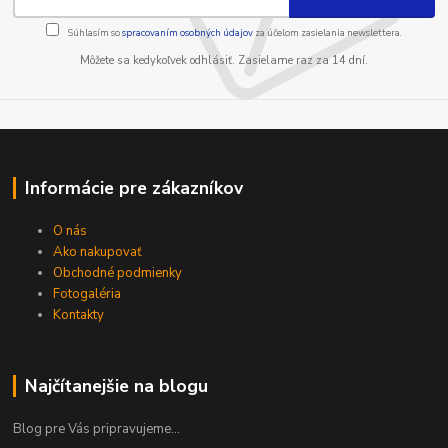
Súhlasím so
spracovaním osobných údajov
za účelom zasielania newslettera.
Môžete sa kedykoľvek odhlásiť. Zasielame raz za 14 dní.
Informácie pre zákazníkov
O nás
Ako nakupovať
Obchodné podmienky
Fotogaléria
Kontakty
Najčítanejšie na blogu
Blog pre Vás pripravujeme...