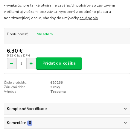
- vynikajúci pre ľahké otváranie zaváracích pohárov so závitovými
viečkami aj viečkami bez závitu- vyrobený z odolného plastu a
nehrdzavejúcej ocele, vhodný do umývačky
celý popis
Dostupnosť
Skladom
6,30 €
5,12 €
bez DPH
Pridať do košíka
Číslo produktu:
420266
Záručná doba:
3 roky
Výrobca:
Tescoma
Kompletné špecifikácie
Komentáre
0