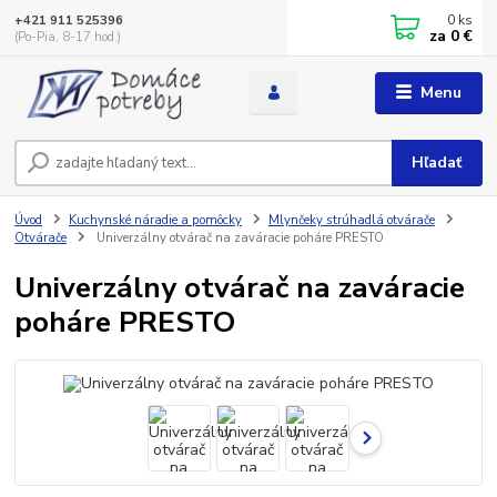
0
ks
+421 911 525396
za
0 €
(Po-Pia, 8-17 hod.)
Menu
Hľadať
Úvod
Kuchynské náradie a pomôcky
Mlynčeky strúhadlá otvárače
Otvárače
Univerzálny otvárač na zaváracie poháre PRESTO
Univerzálny otvárač na zaváracie
poháre PRESTO