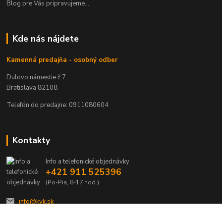
Blog pre Vás pripravujeme...
Kde nás nájdete
Kamenná predajňa - osobný odber
Dulovo námestie č.7
Bratislava 82108
Telefón do predajne: 0911080604
Kontakty
Info a telefonické objednávky
+421 911 525396
(Po-Pia, 8-17 hod.)
info@kvk.sk