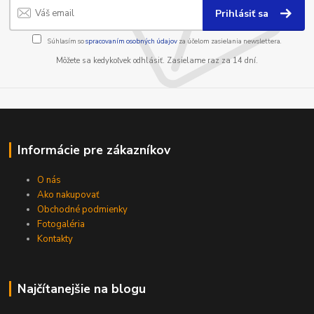
Prihlásiť sa
Súhlasím so
spracovaním osobných údajov
za účelom zasielania newslettera.
Môžete sa kedykoľvek odhlásiť. Zasielame raz za 14 dní.
Informácie pre zákazníkov
O nás
Ako nakupovať
Obchodné podmienky
Fotogaléria
Kontakty
Najčítanejšie na blogu