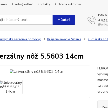
ienky
Osobný odber
Kontakty
Ochrana súkromia
Info a
Hľadať
+421
(Po-Pi
uchynské náradie a pomôcky
Krájanie sekanie čistenie
Kuchárske no
erzálny nôž 5.5603 14cm
FIBROX
vynika
mastno
tvrdos
ergono
Dos