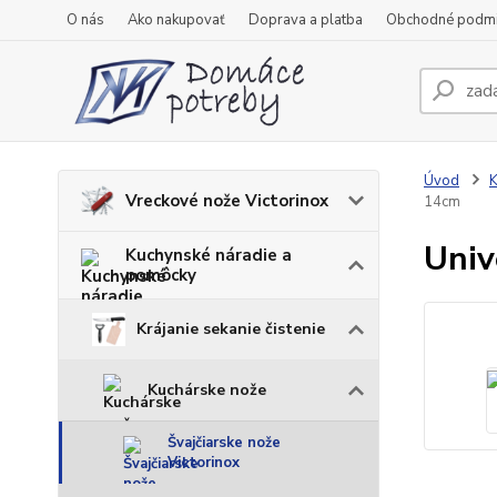
O nás
Ako nakupovať
Doprava a platba
Obchodné podm
Úvod
K
Vreckové nože Victorinox
14cm
Univ
Kuchynské náradie a
pomôcky
Krájanie sekanie čistenie
Kuchárske nože
Švajčiarske nože
Victorinox