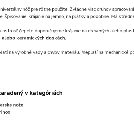
niverzálny nôž pre rôzne použite. Zvládne viac druhov spracovani
ie, špikovanie, krájanie na jemno, na plátky a podobne. Má stred
u ostrosť čepele doporučujeme krájanie na drevených alebo pla
 alebo keramických doskách.
platí na výrobné vady a chyby materiálu /neplatí na mechanické 
zaradený v kategóriách
iarske nože
rinox