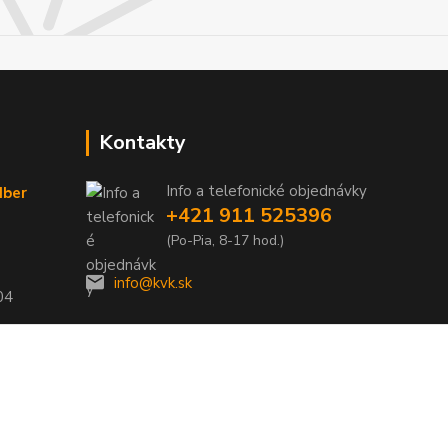
Kontakty
Info a telefonické objednávky
dber
+421 911 525396
(Po-Pia, 8-17 hod.)
info@kvk.sk
04