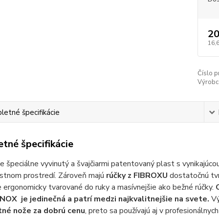
20
16,
Číslo p
Výrobc
etné špecifikácie
tné špecifikácie
je špeciálne vyvinutý a švajčiarmi patentovaný plast s vynikajúc
stnom prostredí. Zároveň majú
rúčky z FIBROXU
dostatočnú tvr
 ergonomicky tvarované do ruky a masívnejšie ako bežné rúčky.
OX je jedinečná a patrí medzi najkvalitnejšie na svete.
Vý
tné nože za dobrú cenu
, preto sa používajú aj v profesionálnych