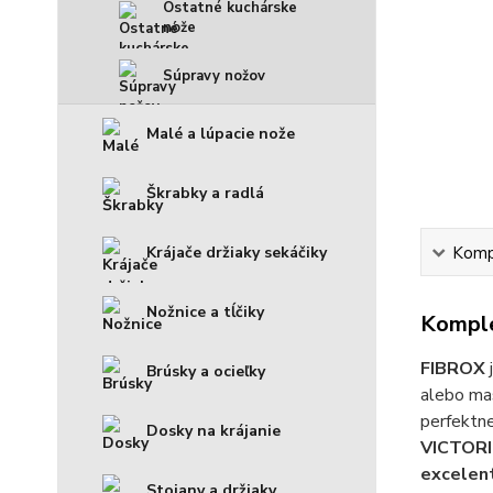
Ostatné kuchárske
nože
Súpravy nožov
Malé a lúpacie nože
Škrabky a radlá
Krájače držiaky sekáčiky
Kompl
Nožnice a tĺčiky
Komple
FIBROX
Brúsky a ocieľky
alebo ma
perfektne
Dosky na krájanie
VICTORIN
excelen
Stojany a držiaky