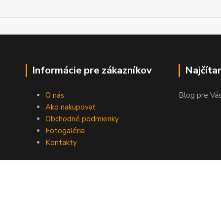
Informácie pre zákazníkov
Najčíta
O nás
Blog pre Vás
Ako nakupovať
Obchodné podmienky
Fotogaléria
Kontakty