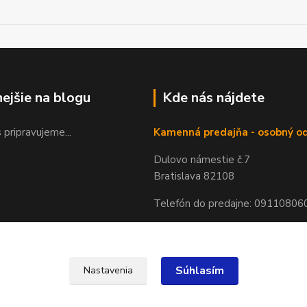
nejšie na blogu
Kde nás nájdete
 pripravujeme...
Kamenná predajňa - osobný o
Dulovo námestie č.7
Bratislava 82108
Telefón do predajne: 09110806
Súhlasím
Nastavenia