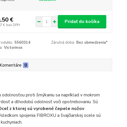
,50 €
Pridať do košíka
67 €
bez DPH
roduktu:
5560314
Záručná doba:
Bez obmedzenia*
a:
Victorinox
Komentáre
0
ou odolnosťou proti šmýkaniu sa napríklad v mokrom
dosť a dlhodobú odolnosť voči opotrebovaniu. Sú
Oceľ z ktorej sú vyrobené čepele nožov
sledkom spojenia FIBROXU a švajčiarskej ocele sú
 kuchyniach.