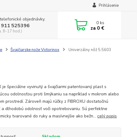
Prihlásenie
 telefonické objednávky.
0
ks
 911 525396
za
0 €
a, 8-17 hod.)
že
Švajčiarske nože Victorinox
Univerzálny nôž 5.5603
 je špeciálne vyvinutý a švajčiarmi patentovaný plast s
júcou odolnosťou proti šmýkaniu sa napríklad v mokrom alebo
m prostredí. Zároveň majú rúčky z FIBROXU dostatočnú
ť a dlhodobú odolnosť voči opotrebovaniu. Sú perfektne
micky tvarované do ruky a masívnejšie ako bežn...
celý popis
tupnosť
Skladom