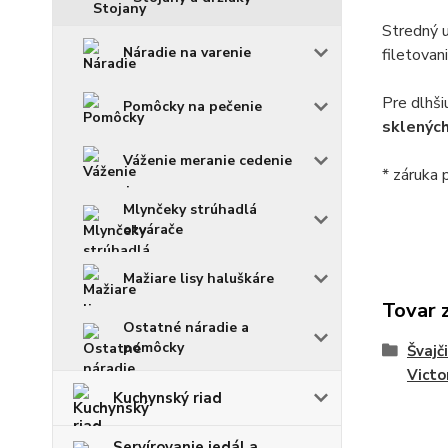
Stredný u
Náradie na varenie
filetovan
Pre dlhši
Pomôcky na pečenie
sklených
Váženie meranie cedenie
* záruka 
Mlynčeky strúhadlá
otvárače
Mažiare lisy haluškáre
Tovar 
Ostatné náradie a
pomôcky
Švajč
Victo
Kuchynský riad
Servírovanie jedál a