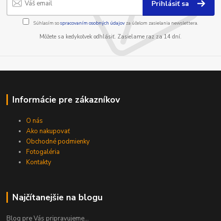
Prihlásiť sa
Súhlasím so
spracovaním osobných údajov
za účelom zasielania newslettera.
Môžete sa kedykoľvek odhlásiť. Zasielame raz za 14 dní.
Informácie pre zákazníkov
O nás
Ako nakupovať
Obchodné podmienky
Fotogaléria
Kontakty
Najčítanejšie na blogu
Blog pre Vás pripravujeme...