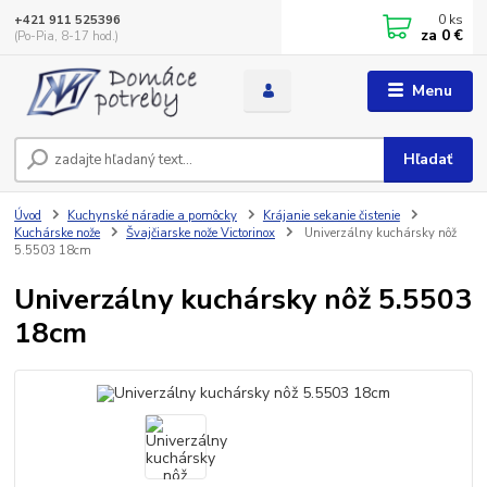
0
ks
+421 911 525396
za
0 €
(Po-Pia, 8-17 hod.)
Menu
Hľadať
Úvod
Kuchynské náradie a pomôcky
Krájanie sekanie čistenie
Kuchárske nože
Švajčiarske nože Victorinox
Univerzálny kuchársky nôž
5.5503 18cm
Univerzálny kuchársky nôž 5.5503
18cm