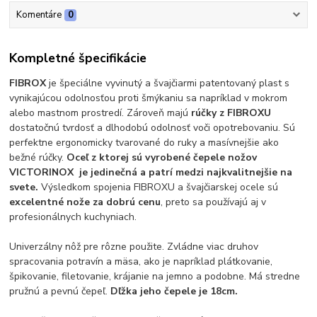
Komentáre
0
Kompletné špecifikácie
FIBROX
je špeciálne vyvinutý a švajčiarmi patentovaný plast s
vynikajúcou odolnosťou proti šmýkaniu sa napríklad v mokrom
alebo mastnom prostredí. Zároveň majú
rúčky z FIBROXU
dostatočnú tvrdosť a dlhodobú odolnosť voči opotrebovaniu. Sú
perfektne ergonomicky tvarované do ruky a masívnejšie ako
bežné rúčky.
Oceľ z ktorej sú vyrobené čepele nožov
VICTORINOX je jedinečná a patrí medzi najkvalitnejšie na
svete.
Výsledkom spojenia FIBROXU a švajčiarskej ocele sú
excelentné nože za dobrú cenu
, preto sa používajú aj v
profesionálnych kuchyniach.
Univerzálny nôž pre rôzne použite. Zvládne viac druhov
spracovania potravín a mäsa, ako je napríklad plátkovanie,
špikovanie, filetovanie, krájanie na jemno a podobne. Má stredne
pružnú a pevnú čepeľ.
Dľžka jeho čepele je 18cm.