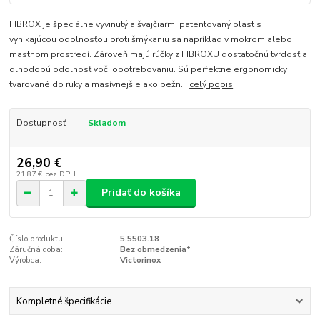
FIBROX je špeciálne vyvinutý a švajčiarmi patentovaný plast s
vynikajúcou odolnosťou proti šmýkaniu sa napríklad v mokrom alebo
mastnom prostredí. Zároveň majú rúčky z FIBROXU dostatočnú tvrdosť a
dlhodobú odolnosť voči opotrebovaniu. Sú perfektne ergonomicky
tvarované do ruky a masívnejšie ako bežn...
celý popis
Dostupnosť
Skladom
26,90 €
21,87 €
bez DPH
Pridať do košíka
Číslo produktu:
5.5503.18
Záručná doba:
Bez obmedzenia*
Výrobca:
Victorinox
Kompletné špecifikácie