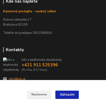
Kde nás nájdete
Kamenná predajňa - osobný odber
Dulovo námestie č.7
Bratislava 82108
Telefón do predajne: 0911080604
Kontakty
Info a telefonické objednávky
+421 911 525396
(Po-Pia, 8-17 hod.)
info@kvk.sk
Súhlasím
Nastavenia