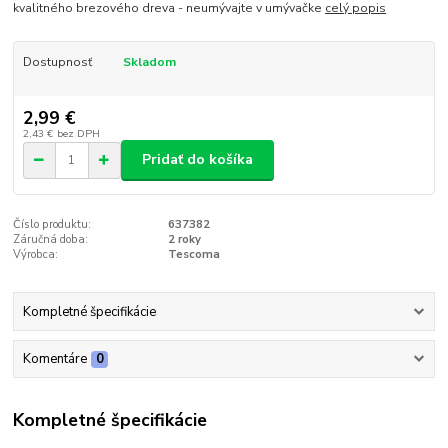
kvalitného brezového dreva - neumývajte v umývačke
celý popis
Dostupnosť
Skladom
2,99 €
2,43 €
bez DPH
Pridať do košíka
Číslo produktu:
637382
Záručná doba:
2 roky
Výrobca:
Tescoma
Kompletné špecifikácie
Komentáre
0
Kompletné špecifikácie