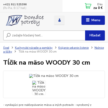
0
ks
+421 911 525396
za
0 €
(Po-Pia, 8-17 hod.)
Menu
Hľadať
Úvod
Kuchynské náradie a pomôcky
Krájanie sekanie čistenie
Nožnice
a tĺčiky
Tĺčik na mäso WOODY 30 cm
Tĺčik na mäso WOODY 30 cm
- vynikajúci pre naklepávanie mäsa a iných potravín - vyrobený z