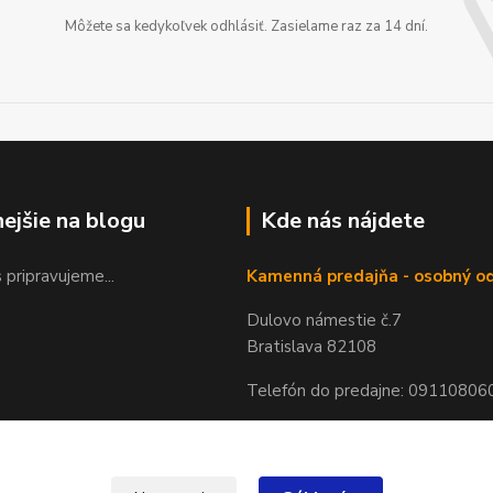
Môžete sa kedykoľvek odhlásiť. Zasielame raz za 14 dní.
nejšie na blogu
Kde nás nájdete
 pripravujeme...
Kamenná predajňa - osobný o
Dulovo námestie č.7
Bratislava 82108
Telefón do predajne: 09110806