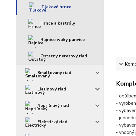
Tlakové hrnce
Hrnce a kastróly
Rajnice woky panvice
Ostatný nerezový riad
Kompl
Smaltovaný riad
Komple
Liatinový riad
- obľúben
- vyroben
Nepriľnavý riad
- vybave
- jednodu
Elektrický riad
- vybave
- vhodný 