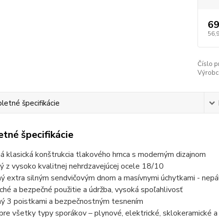
69
56,
Číslo p
Výrobc
etné špecifikácie
tné špecifikácie
á klasická konštrukcia tlakového hrnca s moderným dizajnom
ý z vysoko kvalitnej nehrdzavejúcej ocele 18/10
ný extra silným sendvičovým dnom a masívnymi úchytkami - nepá
ché a bezpečné použitie a údržba, vysoká spoľahlivosť
ný 3 poistkami a bezpečnostným tesnením
pre všetky typy sporákov – plynové, elektrické, sklokeramické a