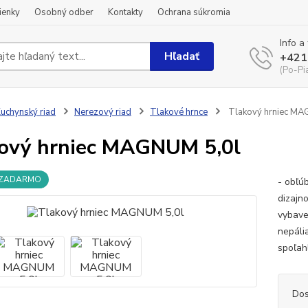
ienky
Osobný odber
Kontakty
Ochrana súkromia
Info a
Hľadať
+421
(Po-Pi
uchynský riad
Nerezový riad
Tlakové hrnce
Tlakový hrniec MA
ový hrniec MAGNUM 5,0l
 ZADARMO
- obľú
dizajn
vybave
nepáli
spoľah
Dos