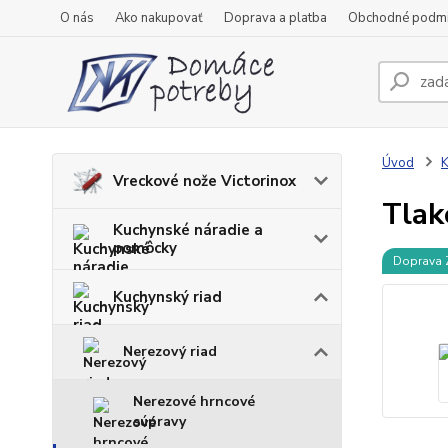
O nás
Ako nakupovať
Doprava a platba
Obchodné podm
Úvod
K
Vreckové nože Victorinox
Tlak
Kuchynské náradie a
pomôcky
Doprava
Kuchynský riad
Nerezový riad
Nerezové hrncové
súpravy