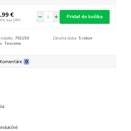
,99 €
Pridať do košíka
90 €
bez DPH
roduktu:
701150
Záručná doba:
5 rokov
a:
Tescoma
Komentáre
0
lia
 indukčné