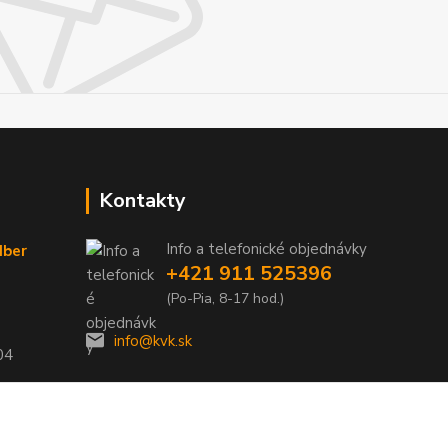
Kontakty
Info a telefonické objednávky
dber
+421 911 525396
(Po-Pia, 8-17 hod.)
info@kvk.sk
04