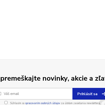
premeškajte novinky, akcie a zľa
Prihlásiť sa
Súhlasím so
spracovaním osobných údajov
za účelom zasielania newslettera.