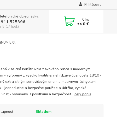
Prihlásenie
 telefonické objednávky.
0
ks
 911 525396
za
0 €
a, 8-17 hod.)
GNUM 5,0l
bená klasická konštrukcia tlakového hrnca s moderným
om - vyrobený z vysoko kvalitnej nehrdzavejúcej ocele 18/10 -
ný extra silným sendvičovým dnom a masívnymi úchytkami -
a - jednoduché a bezpečné použitie a údržba, vysoká
livosť - vybavený 3 poistkami a bezpečnost...
celý popis
tupnosť
Skladom