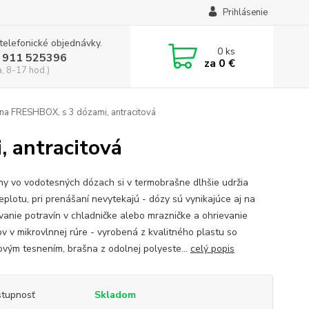
Prihlásenie
 telefonické objednávky.
0
ks
 911 525396
za
0 €
a, 8-17 hod.)
a FRESHBOX, s 3 dózami, antracitová
 antracitová
my vo vodotesných dózach si v termobrašne dlhšie udržia
eplotu, pri prenášaní nevytekajú - dózy sú vynikajúce aj na
vanie potravín v chladničke alebo mrazničke a ohrievanie
v v mikrovlnnej rúre - vyrobená z kvalitného plastu so
novým tesnením, brašna z odolnej polyeste...
celý popis
tupnosť
Skladom