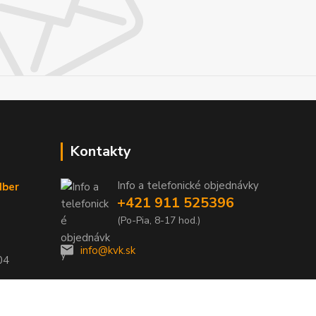
Kontakty
Info a telefonické objednávky
dber
+421 911 525396
(Po-Pia, 8-17 hod.)
info@kvk.sk
04