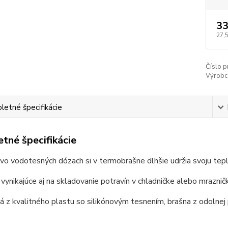
33
27,
Číslo p
Výrobc
etné špecifikácie
tné špecifikácie
vo vodotesných dózach si v termobrašne dlhšie udržia svoju tepl
 vynikajúce aj na skladovanie potravín v chladničke alebo mraznič
á z kvalitného plastu so silikónovým tesnením, brašna z odolnej 