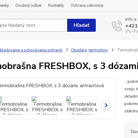
ienky
Osobný odber
Kontakty
Ochrana súkromia
Info a
Hľadať
+421
(Po-Pi
kladovanie a uchovávanie potravín
Obedáre, termomisy
Termobrašn
obrašna FRESHBOX, s 3 dózami,
- pokr
svoju t
sklado
pokrmo
silikó
Dos