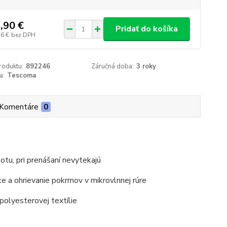
,90 €
Pridať do košíka
56 €
bez DPH
roduktu:
892246
Záručná doba:
3 roky
a:
Tescoma
Komentáre
0
otu, pri prenášaní nevytekajú
ke a ohrievanie pokrmov v mikrovlnnej rúre
polyesterovej textílie