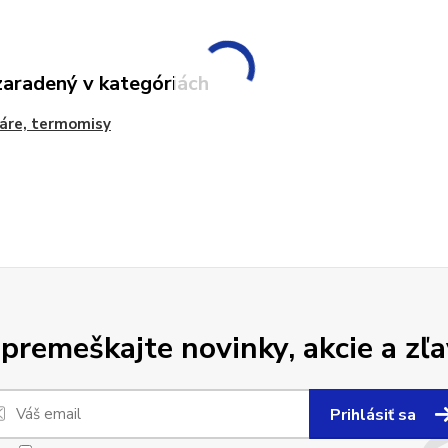
zaradený v kategóriách
áre, termomisy
premeškajte novinky, akcie a zľa
Prihlásiť sa