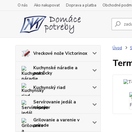
O nás
Ako nakupovať
Doprava a platba
Obchodné podm
Úvod
S
Vreckové nože Victorinox
Term
Kuchynské náradie a
pomôcky
Kuchynský riad
Servírovanie jedál a
nápojov
Grilovanie a varenie v
prírode