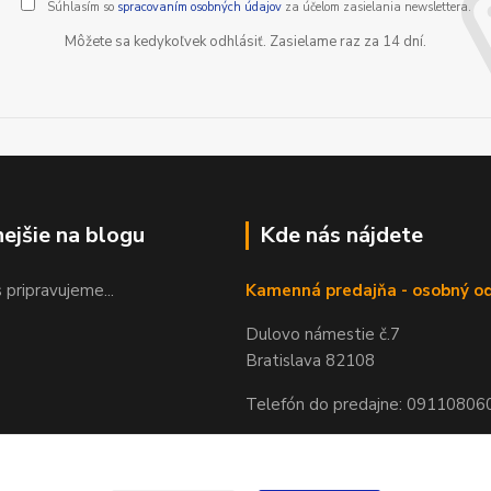
Súhlasím so
spracovaním osobných údajov
za účelom zasielania newslettera.
Môžete sa kedykoľvek odhlásiť. Zasielame raz za 14 dní.
nejšie na blogu
Kde nás nájdete
 pripravujeme...
Kamenná predajňa - osobný o
Dulovo námestie č.7
Bratislava 82108
Telefón do predajne: 09110806