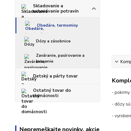
Skladovanie a
uchovávanie potravín
Obedáre, termomisy
Dózy a zásobnice
Zaváranie, pasírovanie a
kvasenie
Kompl
Detský a párty tovar
Komple
Ostatný tovar do
- pokrmy 
domácnosti
- dózy sú
- vyroben
Nepremeškajte novinky, akcie