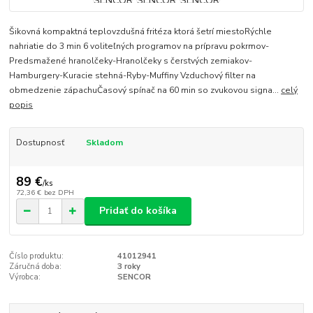
Šikovná kompaktná teplovzdušná fritéza ktorá šetrí miestoRýchle
nahriatie do 3 min 6 voliteľných programov na prípravu pokrmov-
Predsmažené hranolčeky-Hranolčeky s čerstvých zemiakov-
Hamburgery-Kuracie stehná-Ryby-Muffiny Vzduchový filter na
obmedzenie zápachuČasový spínač na 60 min so zvukovou signa...
celý
popis
Dostupnosť
Skladom
89 €
/
ks
72,36 €
bez DPH
Pridať do košíka
Číslo produktu:
41012941
Záručná doba:
3 roky
Výrobca:
SENCOR