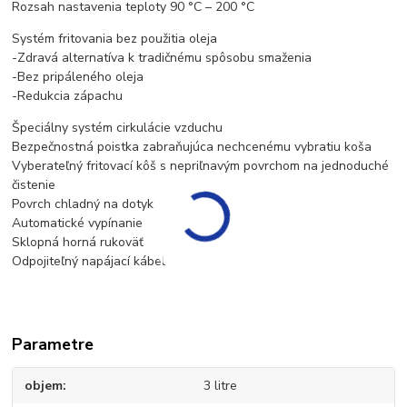
Rozsah nastavenia teploty 90 °C – 200 °C
Systém fritovania bez použitia oleja
-Zdravá alternatíva k tradičnému spôsobu smaženia
-Bez pripáleného oleja
-Redukcia zápachu
Špeciálny systém cirkulácie vzduchu
Bezpečnostná poistka zabraňujúca nechcenému vybratiu koša
Vyberateľný fritovací kôš s nepriľnavým povrchom na jednoduché
čistenie
Povrch chladný na dotyk
Automatické vypínanie
Sklopná horná rukoväť
Odpojiteľný napájací kábel
Parametre
objem
3 litre