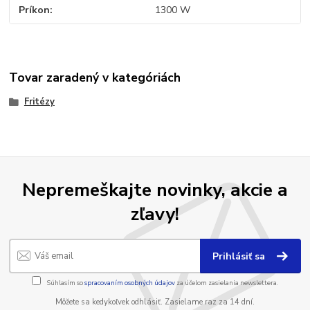
Príkon
1300 W
Tovar zaradený v kategóriách
Fritézy
Nepremeškajte novinky, akcie a
zľavy!
Prihlásiť sa
Súhlasím so
spracovaním osobných údajov
za účelom zasielania newslettera.
Môžete sa kedykoľvek odhlásiť. Zasielame raz za 14 dní.