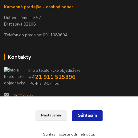
Kamenná predajňa - osobný odber
Dulovo námestie č.7
Bratislava 82108
Telefón do predajne: 0911080604
Kontakty
Info a telefonické objednávky
+421 911 525396
(Po-Pia, 8-17 hod.)
info@kvk.sk
Súhlasím
Nastavenia
Súhlas môžete odmietnuť
tu
.