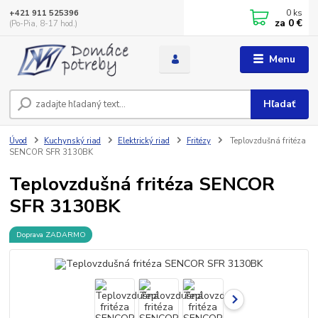
0
ks
+421 911 525396
za
0 €
(Po-Pia, 8-17 hod.)
Menu
Hľadať
Úvod
Kuchynský riad
Elektrický riad
Fritézy
Teplovzdušná fritéza
SENCOR SFR 3130BK
Teplovzdušná fritéza SENCOR
SFR 3130BK
Doprava ZADARMO