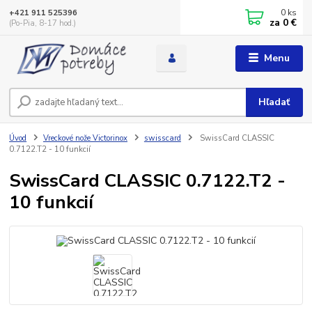
0
ks
+421 911 525396
za
0 €
(Po-Pia, 8-17 hod.)
Menu
Hľadať
Úvod
Vreckové nože Victorinox
swisscard
SwissCard CLASSIC
0.7122.T2 - 10 funkcií
SwissCard CLASSIC 0.7122.T2 -
10 funkcií