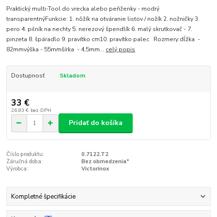
Praktický multi-Tool do vrecka alebo peňženky - modrý
transparentnýFunkcie: 1. nôžík na otváranie listov / nožík 2. nožničky 3.
pero 4. pilník na nechty 5. nerezový špendlík 6. malý skrutkovač - 7.
pinzeta 8. špáradlo 9. pravítko cm10. pravítko palec Rozmery:dĺžka -
82mmvýška - 55mmšírka - 4,5mm...
celý popis
Dostupnosť
Skladom
33 €
26,83 €
bez DPH
Pridať do košíka
Číslo produktu:
0.7122.T2
Záručná doba:
Bez obmedzenia*
Výrobca:
Victorinox
Kompletné špecifikácie