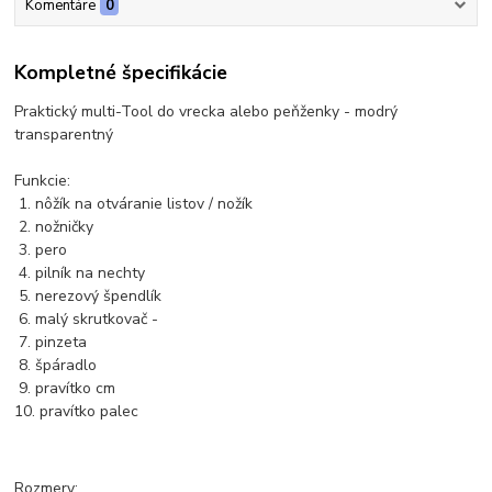
Komentáre
0
Kompletné špecifikácie
Praktický multi-Tool do vrecka alebo peňženky - modrý
transparentný
Funkcie:
1. nôžík na otváranie listov / nožík
2. nožničky
3. pero
4. pilník na nechty
5. nerezový špendlík
6. malý skrutkovač -
7. pinzeta
8. špáradlo
9. pravítko cm
10. pravítko palec
Rozmery: