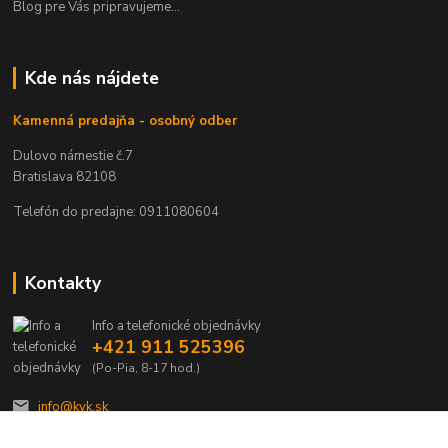
Blog pre Vás pripravujeme...
Kde nás nájdete
Kamenná predajňa - osobný odber
Dulovo námestie č.7
Bratislava 82108
Telefón do predajne: 0911080604
Kontakty
Info a telefonické objednávky
+421 911 525396
(Po-Pia, 8-17 hod.)
info@kvk.sk