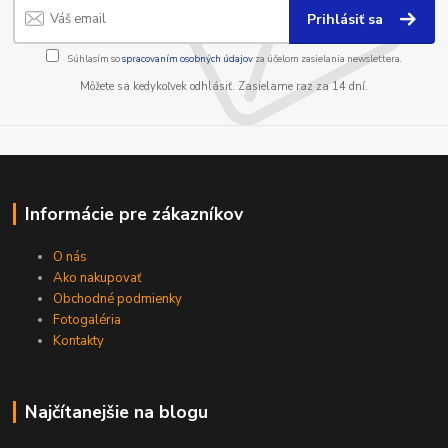
Prihlásiť sa
Súhlasím so
spracovaním osobných údajov
za účelom zasielania newslettera.
Môžete sa kedykoľvek odhlásiť. Zasielame raz za 14 dní.
Informácie pre zákazníkov
O nás
Ako nakupovať
Obchodné podmienky
Fotogaléria
Kontakty
Najčítanejšie na blogu