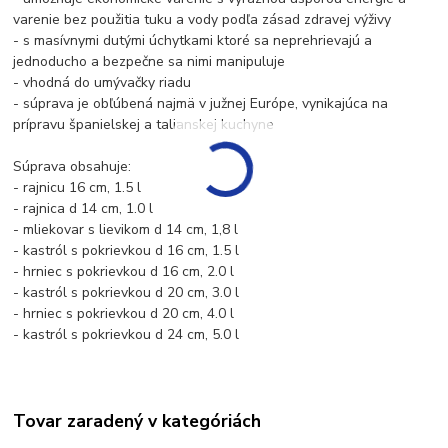
varenie bez použitia tuku a vody podľa zásad zdravej výživy
- s masívnymi dutými úchytkami ktoré sa neprehrievajú a
jednoducho a bezpečne sa nimi manipuluje
- vhodná do umývačky riadu
- súprava je obľúbená najmä v južnej Európe, vynikajúca na
prípravu španielskej a talianskej kuchyne
Súprava obsahuje:
- rajnicu 16 cm, 1.5 l
- rajnica d 14 cm, 1.0 l
- mliekovar s lievikom d 14 cm, 1,8 l
- kastról s pokrievkou d 16 cm, 1.5 l
- hrniec s pokrievkou d 16 cm, 2.0 l
- kastról s pokrievkou d 20 cm, 3.0 l
- hrniec s pokrievkou d 20 cm, 4.0 l
- kastról s pokrievkou d 24 cm, 5.0 l
Tovar zaradený v kategóriách