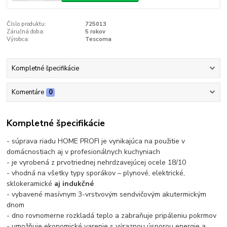
Číslo produktu:
725013
Záručná doba:
5 rokov
Výrobca:
Tescoma
Kompletné špecifikácie
Komentáre
0
Kompletné špecifikácie
- súprava riadu HOME PROFI je vynikajúca na použitie v
domácnostiach aj v profesionálnych kuchyniach
- je vyrobená z prvotriednej nehrdzavejúcej ocele 18/10
- vhodná na všetky typy sporákov – plynové, elektrické,
sklokeramické
aj indukčné
- vybavené masívnym 3-vrstvovým sendvičovým akutermickým
dnom
- dno rovnomerne rozkladá teplo a zabraňuje pripáleniu pokrmov
- umožňuje ekonomické varenie s výraznou úsporou energie a