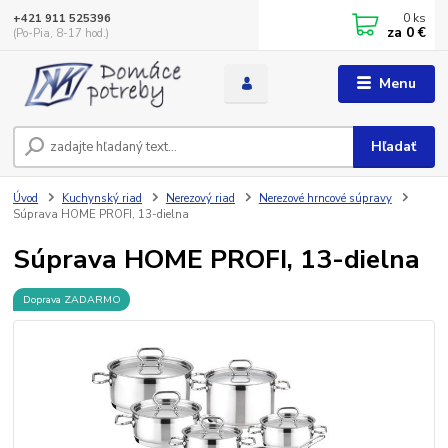
0
ks
+421 911 525396
za
0 €
(Po-Pia, 8-17 hod.)
Menu
Hľadať
Úvod
Kuchynský riad
Nerezový riad
Nerezové hrncové súpravy
Súprava HOME PROFI, 13-dielna
Súprava HOME PROFI, 13-dielna
Doprava ZADARMO