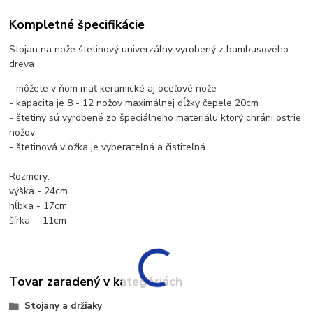
Kompletné špecifikácie
Stojan na nože štetinový univerzálny vyrobený z bambusového
dreva
- môžete v ňom mať keramické aj oceľové nože
- kapacita je 8 - 12 nožov maximálnej dĺžky čepele 20cm
- štetiny sú vyrobené zo špeciálneho materiálu ktorý chráni ostrie
nožov
- štetinová vložka je vyberateľná a čistiteľná
Rozmery:
výška - 24cm
hĺbka - 17cm
šírka - 11cm
Tovar zaradený v kategóriách
Stojany a držiaky