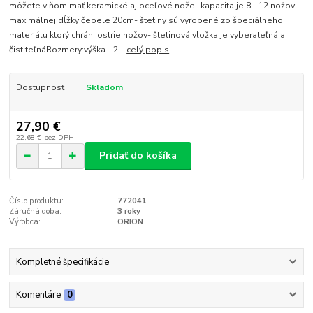
môžete v ňom mať keramické aj oceľové nože- kapacita je 8 - 12 nožov
maximálnej dĺžky čepele 20cm- štetiny sú vyrobené zo špeciálneho
materiálu ktorý chráni ostrie nožov- štetinová vložka je vyberateľná a
čistiteľnáRozmery:výška - 2...
celý popis
Dostupnosť
Skladom
27,90 €
22,68 €
bez DPH
Pridať do košíka
Číslo produktu:
772041
Záručná doba:
3 roky
Výrobca:
ORION
Kompletné špecifikácie
Komentáre
0