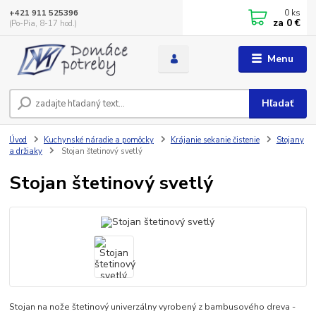
0
ks
+421 911 525396
za
0 €
(Po-Pia, 8-17 hod.)
Menu
Hľadať
Úvod
Kuchynské náradie a pomôcky
Krájanie sekanie čistenie
Stojany
a držiaky
Stojan štetinový svetlý
Stojan štetinový svetlý
Stojan na nože štetinový univerzálny vyrobený z bambusového dreva -