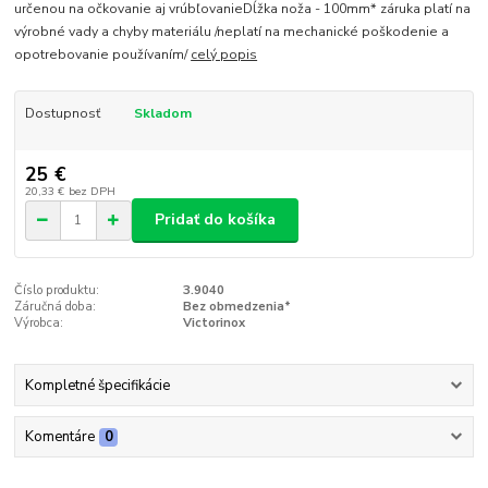
určenou na očkovanie aj vrúbľovanieDĺžka noža - 100mm* záruka platí na
výrobné vady a chyby materiálu /neplatí na mechanické poškodenie a
opotrebovanie používaním/
celý popis
Dostupnosť
Skladom
25 €
20,33 €
bez DPH
Pridať do košíka
Číslo produktu:
3.9040
Záručná doba:
Bez obmedzenia*
Výrobca:
Victorinox
Kompletné špecifikácie
Komentáre
0