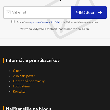
Prihlásiť sa
Súhlasím so
spracovaním osobných údajov
za účelom zasielania newslettera.
Môžete sa kedykoľvek odhlásiť. Zasielame raz za 14 dní.
Informácie pre zákazníkov
O nás
Ako nakupovať
Obchodné podmienky
Fotogaléria
Kontakty
Najčítanejšie na blogu