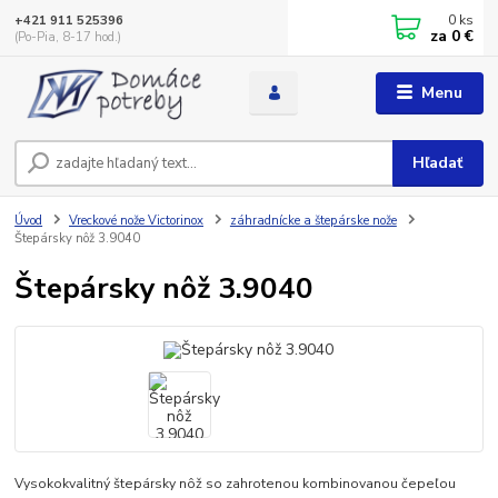
0
ks
+421 911 525396
za
0 €
(Po-Pia, 8-17 hod.)
Menu
Hľadať
Úvod
Vreckové nože Victorinox
záhradnícke a štepárske nože
Štepársky nôž 3.9040
Štepársky nôž 3.9040
Vysokokvalitný štepársky nôž so zahrotenou kombinovanou čepeľou