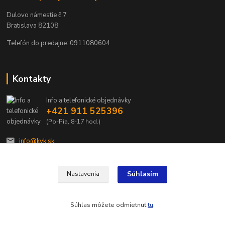
Dulovo námestie č.7
Bratislava 82108
Telefón do predajne: 0911080604
Kontakty
Info a telefonické objednávky
+421 911 525396
(Po-Pia, 8-17 hod.)
info@kvk.sk
Súhlasím
Nastavenia
Súhlas môžete odmietnuť
tu
.
Vytvorené na
Eshop-rychlo.sk