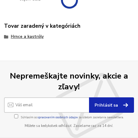
Tovar zaradený v kategóriách
Hrnce a kastróly
Nepremeškajte novinky, akcie a
zľavy!
Prihlásiť sa
Súhlasím so
spracovaním osobných údajov
za účelom zasielania newslettera.
Môžete sa kedykoľvek odhlásiť. Zasielame raz za 14 dní.