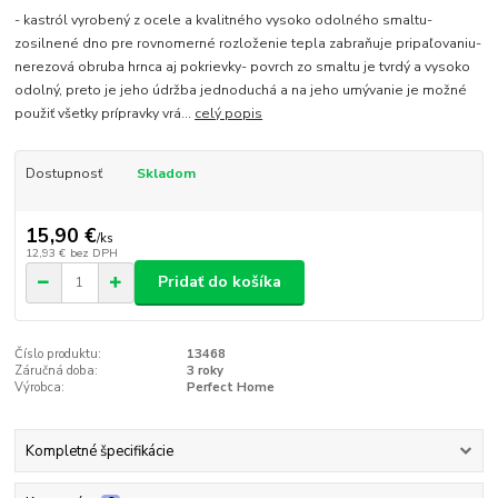
- kastról vyrobený z ocele a kvalitného vysoko odolného smaltu-
zosilnené dno pre rovnomerné rozloženie tepla zabraňuje pripaľovaniu-
nerezová obruba hrnca aj pokrievky- povrch zo smaltu je tvrdý a vysoko
odolný, preto je jeho údržba jednoduchá a na jeho umývanie je možné
použiť všetky prípravky vrá...
celý popis
Dostupnosť
Skladom
15,90 €
/
ks
12,93 €
bez DPH
Pridať do košíka
Číslo produktu:
13468
Záručná doba:
3 roky
Výrobca:
Perfect Home
Kompletné špecifikácie