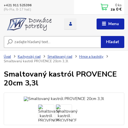
0
ks
+421 911 525396
za
0 €
(Po-Pia, 8-17 hod.)
Menu
Hľadať
Úvod
Kuchynský riad
Smaltovaný riad
Hrnce a kastróly
Smaltovaný kastról PROVENCE 20cm 3,3l
Smaltovaný kastról PROVENCE
20cm 3,3l