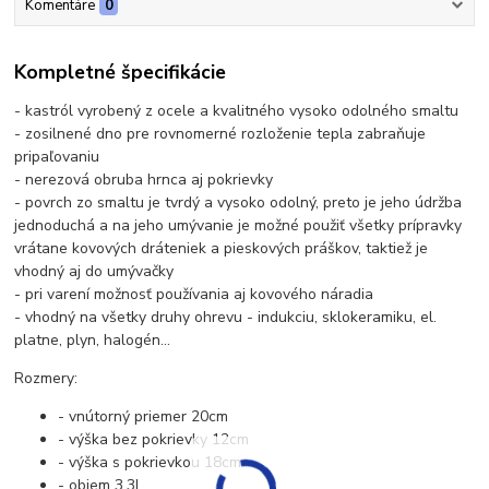
Komentáre
0
Kompletné špecifikácie
- kastról vyrobený z ocele a kvalitného vysoko odolného smaltu
- zosilnené dno pre rovnomerné rozloženie tepla zabraňuje
pripaľovaniu
- nerezová obruba hrnca aj pokrievky
- povrch zo smaltu je tvrdý a vysoko odolný, preto je jeho údržba
jednoduchá a na jeho umývanie je možné použiť všetky prípravky
vrátane kovových dráteniek a pieskových práškov, taktiež je
vhodný aj do umývačky
- pri varení možnosť používania aj kovového náradia
- vhodný na všetky druhy ohrevu - indukciu, sklokeramiku, el.
platne, plyn, halogén...
Rozmery:
- vnútorný priemer 20cm
- výška bez pokrievky 12cm
- výška s pokrievkou 18cm
- objem 3,3L